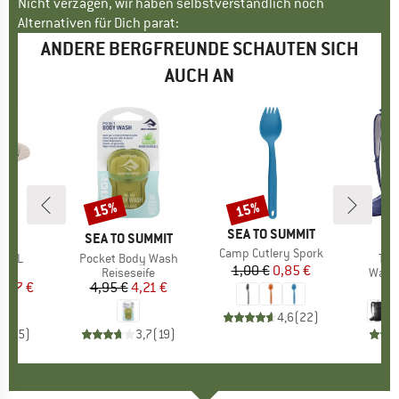
Nicht verzagen, wir haben selbstverständlich noch
Alternativen für Dich parat:
ANDERE BERGFREUNDE SCHAUTEN SICH
AUCH AN
15%
15%
Rabatt
Rabatt
MARKE
SEA TO SUMMIT
LL
MARKE
SEA TO SUMMIT
M
S
Artikel
Camp Cutlery Spork
owl L
Artikel
Pocket Body Wash
Arti
Trai
1,00 €
Preis
reduzierter Preis
0,85 €
tgruppe
el
Produktgruppe
Reiseseife
Prod
Wand
eis
duzierter Preis
6,47 €
4,95 €
Preis
reduzierter Preis
4,21 €
9
4,6
(
22
)
4,2
(
5
)
3,7
(
19
)