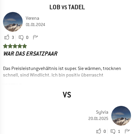
LOB
TADEL
VS
Verena
01.01.2024
3
0
WAR DAS ERSATZPAAR
Das Preisleistungvehältnis ist super. Sie wärmen, trocknen
schnell, sind Windlicht. Ich bin positiv überrascht
VORTEILE
Winddicht
VS
Preis / Leistung
Gute Beweglichkeit
Sylvia
20.01.2025
Ja, ich würde das Produkt einem Freund empfehlen
0
1