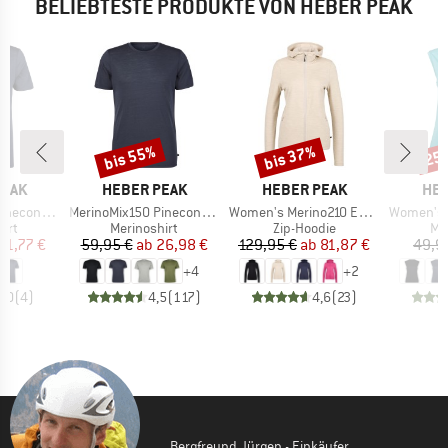
BELIEBTESTE PRODUKTE VON HEBER PEAK
bis 55%
bis 37%
25
Rabatt
Rabatt
Raba
MARKE
MARKE
MA
PEAK
HEBER PEAK
HEBER PEAK
HEB
Artikel
Artikel
Artikel
Logo T-Shirt
MerinoMix150 PineconeHe. II T-Shirt
Women's Merino210 EvergreenHe. Zip Hoody
Women's MerinoMix15
gruppe
Produktgruppe
Produktgruppe
Pr
irt
Merinoshirt
Zip-Hoodie
Me
eis
duzierter Preis
Preis
reduzierter Preis
Preis
reduzierter Preis
31,77 €
59,95 €
ab
26,98 €
129,95 €
ab
81,87 €
49,9
+
4
+
2
5,0
(
4
)
4,5
(
117
)
4,6
(
23
)
Bergfreund Jürgen - Einkäufer