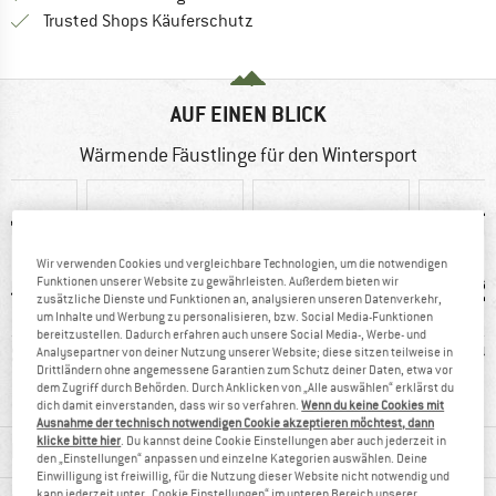
Finde alle Infos hier!
Trusted Shops Käuferschutz
AUF EINEN BLICK
Wärmende Fäustlinge für den Wintersport
Wir verwenden Cookies und vergleichbare Technologien, um die notwendigen
Funktionen unserer Website zu gewährleisten. Außerdem bieten wir
zusätzliche Dienste und Funktionen an, analysieren unseren Datenverkehr,
um Inhalte und Werbung zu personalisieren, bzw. Social Media-Funktionen
bereitzustellen. Dadurch erfahren auch unsere Social Media-, Werbe- und
0 g
98%
Kunden sagen:
Fäus
Analysepartner von deiner Nutzung unserer Website; diese sitzen teilweise in
Drittländern ohne angemessene Garantien zum Schutz deiner Daten, etwa vor
Weiterempfehlung
Preis/Leistung
dem Zugriff durch Behörden. Durch Anklicken von „Alle auswählen“ erklärst du
dich damit einverstanden, dass wir so verfahren.
Wenn du keine Cookies mit
Ausnahme der technisch notwendigen Cookie akzeptieren möchtest, dann
klicke bitte hier
. Du kannst deine Cookie Einstellungen aber auch jederzeit in
MATERIALINFOS & FEATURES
den „Einstellungen“ anpassen und einzelne Kategorien auswählen. Deine
Einwilligung ist freiwillig, für die Nutzung dieser Website nicht notwendig und
kann jederzeit unter „Cookie Einstellungen“ im unteren Bereich unserer