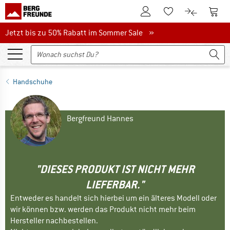
Zum Kundenkonto
Zum 
Zum Merkzettel.
Zum Produk
Jetzt bis zu 50% Rabatt im Sommer Sale
Jetzt bis zu 50% Rabatt im Sommer Sale »
Handschuhe
Bergfreund Hannes
"DIESES PRODUKT IST NICHT MEHR
LIEFERBAR."
Entweder es handelt sich hierbei um ein älteres Modell oder
wir können bzw. werden das Produkt nicht mehr beim
Hersteller nachbestellen.