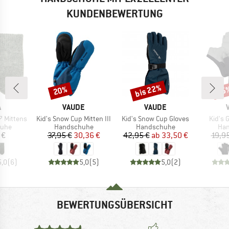
KUNDENBEWERTUNG
bis 22%
20%
25
Rabatt
Rabatt
Raba
KE
MARKE
MARKE
A
VAUDE
VAUDE
Artikel
Artikel
Artikel
 Mittens
Kid's Snow Cup Mitten III
Kid's Snow Cup Gloves
Kid's 
gruppe
Produktgruppe
Produktgruppe
Pro
uhe
Handschuhe
Handschuhe
Ha
eis
Preis
reduzierter Preis
Preis
reduzierter Preis
 €
37,95 €
30,36 €
42,95 €
ab
33,50 €
19,9
5,0
(
6
)
5,0
(
5
)
5,0
(
2
)
BEWERTUNGSÜBERSICHT