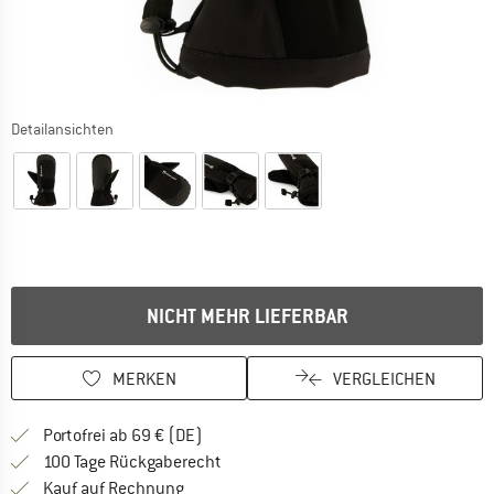
Detailansichten
NICHT MEHR LIEFERBAR
MERKEN
VERGLEICHEN
Finde mehr Informationen zu den Versan
Portofrei ab 69 € (DE)
Gehe hier zu den Rückgabe-Richtlinie
100 Tage Rückgaberecht
Finde die Zahlungs-Infos hier! Öffnet sich 
Kauf auf Rechnung