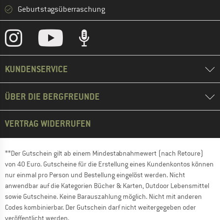
Geburtstagsüberraschung
KUNDENSERVICE
ÜBER DIE BERGFREUNDE
VERTRAG WIDERRUFEN
**Der Gutschein gilt ab einem Mindestabnahmewert (nach Retoure)
von 40 Euro. Gutscheine für die Erstellung eines Kundenkontos können
nur einmal pro Person und Bestellung eingelöst werden. Nicht
anwendbar auf die Kategorien Bücher & Karten, Outdoor Lebensmittel
sowie Gutscheine. Keine Barauszahlung möglich. Nicht mit anderen
Codes kombinierbar. Der Gutschein darf nicht weitergegeben oder
veröffentlicht werden.