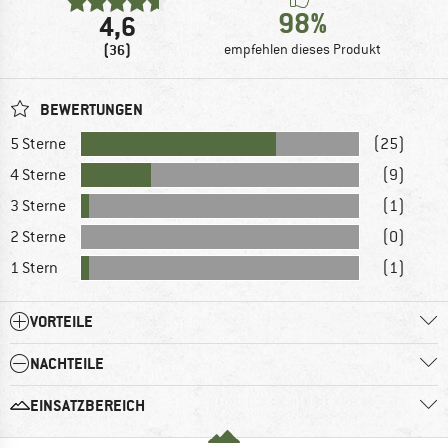
98%
4,6
(36)
empfehlen dieses Produkt
BEWERTUNGEN
5 Sterne
(25)
4 Sterne
(9)
3 Sterne
(1)
2 Sterne
(0)
1 Stern
(1)
VORTEILE
NACHTEILE
EINSATZBEREICH