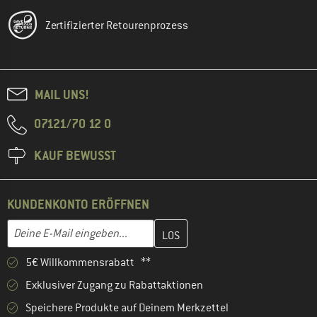
Zertifizierter Retourenprozess
MAIL UNS!
07121/70 12 0
KAUF BEWUSST
KUNDENKONTO ERÖFFNEN
Gib hier deine E-Mail-Adresse ein und erstelle im nächsten Schri
E-Mail-Adresse
5€ Willkommensrabatt **
Exklusiver Zugang zu Rabattaktionen
Speichere Produkte auf Deinem Merkzettel