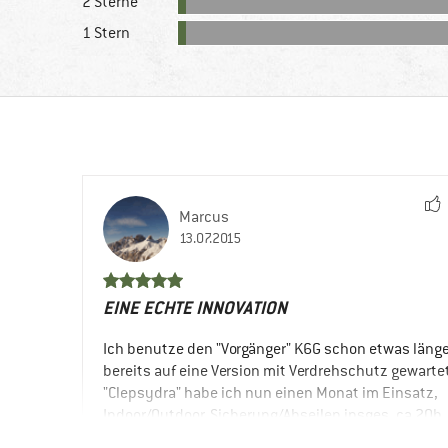
2 Sterne
1 Stern
Marcus
13.07.2015
EINE ECHTE INNOVATION
Ich benutze den "Vorgänger" K6G schon etwas läng
bereits auf eine Version mit Verdrehschutz gewarte
"Clepsydra" habe ich nun einen Monat im Einsatz,
Indoor/Outdoor, Sicherung/Abseilen insges. ca 20h.
In der Halle nutzen wir als Sicherungsgerät u.a. das