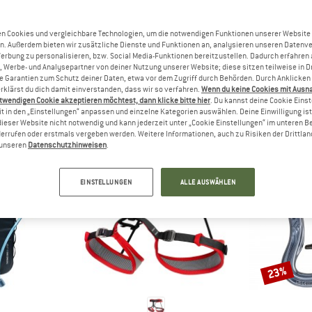
n wollen?
rgfreunde freuen sich, Dein
n Cookies und vergleichbare Technologien, um die notwendigen Funktionen unserer Website
zu lesen - teile es mit
n. Außerdem bieten wir zusätzliche Dienste und Funktionen an, analysieren unseren Datenv
Werbung zu personalisieren, bzw. Social Media-Funktionen bereitzustellen. Dadurch erfahren
, Werbe- und Analysepartner von deiner Nutzung unserer Website; diese sitzen teilweise in D
Garantien zum Schutz deiner Daten, etwa vor dem Zugriff durch Behörden. Durch Anklicken 
rklärst du dich damit einverstanden, dass wir so verfahren.
Wenn du keine Cookies mit Ausn
twendigen Cookie akzeptieren möchtest, dann klicke bitte hier
. Du kannst deine Cookie Eins
ANDERE BERGFREUNDE SCHAUTEN SICH AUCH AN
t in den „Einstellungen“ anpassen und einzelne Kategorien auswählen. Deine Einwilligung ist f
dieser Website nicht notwendig und kann jederzeit unter „Cookie Einstellungen“ im unteren B
errufen oder erstmals vergeben werden. Weitere Informationen, auch zu Risiken der Drittlan
n unseren
Datenschutzhinweisen
.
EINSTELLUNGEN
ALLE AUSWÄHLEN
23%
Rabatt