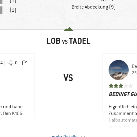
(1)
Breite Abdeckung (9)
(1)
LOB
TADEL
VS
4
0
Be
25
VS
BEDINGT GU
er und habe
Eigentlich ei
t. Den K10G
Zusammenhang
Halbautomate
ansonsten ech
 Edelrid
Hand zu Bedi