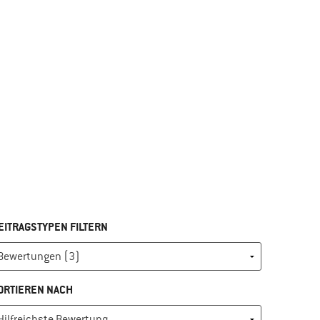
fnen
bung
ch würde das Produkt einem Freund empfehlen
EITRAGSTYPEN FILTERN
ORTIEREN NACH