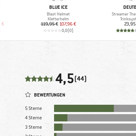
MARKE
MARK
Y
BLUE ICE
DEUT
Artikel
Artikel
Blast Helmet
Streamer Th
e
Produktgruppe
Produkt
Kletterhelm
Trinksy
rter Preis
Preis
reduzierter Preis
Pr
 €
119,95 €
107,96 €
23,95
)
0,0
(
0
)
4,5
(44)
BEWERTUNGEN
5 Sterne
4 Sterne
3 Sterne