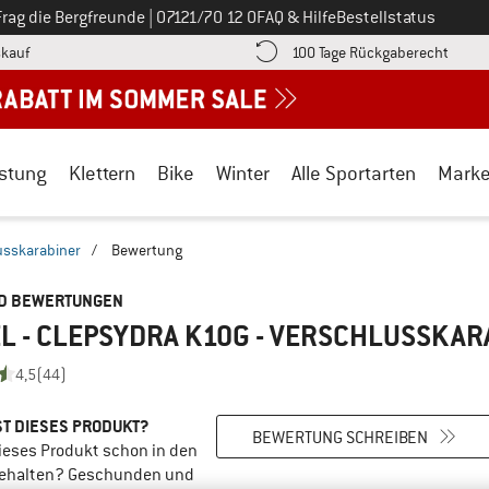
Ruf uns an unter
Frag die Bergfreunde
|
07121/70 12 0
FAQ & Hilfe
Bestellstatus
Finde die Zahlungs-Infos hier! Öffnet sich in einer Infobox
Gehe h
kauf
100 Tage Rückgaberecht
stung
Klettern
Bike
Winter
Alle Sportarten
Mark
usskarabiner
/
Bewertung
ND BEWERTUNGEN
L - CLEPSYDRA K10G - VERSCHLUSSKAR
4,5
(44)
T DIESES PRODUKT?
BEWERTUNG SCHREIBEN
ieses Produkt schon in den
ehalten? Geschunden und