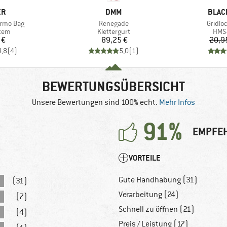
E
MARKE
MARK
ER
DMM
BLAC
Artikel
Artikel
ermo Bag
Renegade
Gridlo
gruppe
Produktgruppe
Prod
stem
Klettergurt
HMS-
eis
Preis
 €
89,25 €
20,9
4,8
(
4
)
5,0
(
1
)
BEWERTUNGSÜBERSICHT
Unsere Bewertungen sind 100% echt.
Mehr Infos
91%
EMPFEH
VORTEILE
Gute Handhabung (31)
(31)
Verarbeitung (24)
(7)
Schnell zu öffnen (21)
(4)
Preis / Leistung (17)