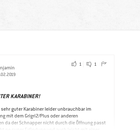
1
1
njamin
.02.2019
TER KARABINER!
n sehr guter Karabiner leider unbrauchbar im
 mit dem Grigri2/Plus oder anderen
n da der Schnapper nicht durch die Öffnung passt
t ne super Erfindung und auch leicht mit einer
enen