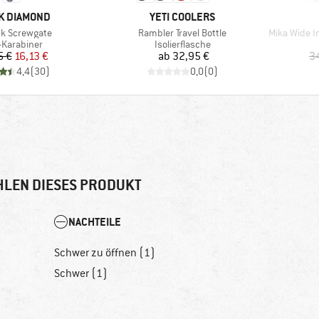
E
MARKE
K DIAMOND
YETI COOLERS
Artikel
Artikel
ck Screwgate
Rambler Travel Bottle
Mika Wide I
uktgruppe
Produktgruppe
Karabiner
Isolierflasche
Preis
reduzierter Preis
Preis
5 €
16,13 €
ab
32,95 €
3
4,4
(
30
)
0,0
(
0
)
LEN DIESES PRODUKT
NACHTEILE
Schwer zu öffnen (1)
Schwer (1)