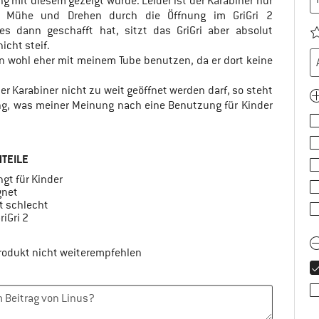
 mit diesem gezeigt wurde. Leider ist der Karabiner nur
l Mühe und Drehen durch die Öffnung im GriGri 2
s dann geschafft hat, sitzt das GriGri aber absolut
icht steif.
mpfehlen
n wohl eher mit meinem Tube benutzen, da er dort keine
r Karabiner nicht zu weit geöffnet werden darf, so steht
ng, was meiner Meinung nach eine Benutzung für Kinder
TEILE
gt für Kinder
gnet
t schlecht
riGri 2
Produkt nicht weiterempfehlen