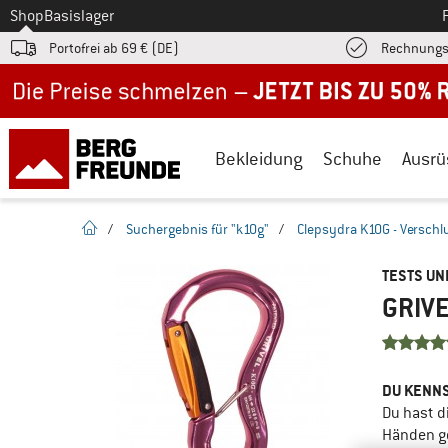
Zum
Shop
Basislager
Portofrei ab 69 € (DE)
Rechnungs
Jetzt bis zu 50% Rabatt im Sommer Sale
Bekleidung
Schuhe
Ausrü
Startseite
/
Suchergebnis für "k10g"
/
Clepsydra K10G - Verschl
TESTS U
GRIVE
DU KENNS
Du hast d
Händen g