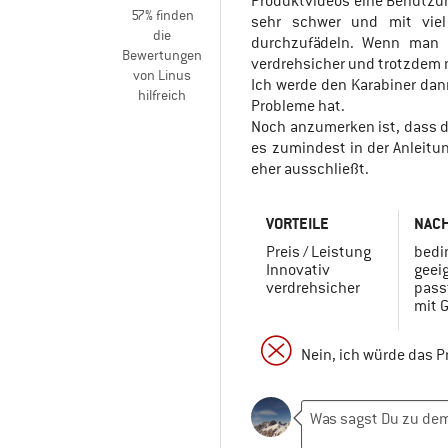
Produktvideos eine Benutzung
57% finden
sehr schwer und mit vie
Gute Handhabung
die
durchzufädeln. Wenn man e
Bewertungen
verdrehsicher und trotzdem n
Ja, ich würde das Produkt einem Freund e
von Linus
Ich werde den Karabiner dan
hilfreich
Probleme hat.
Noch anzumerken ist, dass de
es zumindest in der Anleitu
eher ausschließt.
VORTEILE
NACH
Preis / Leistung
bedin
Innovativ
geei
verdrehsicher
pass
mit G
Nein, ich würde das 