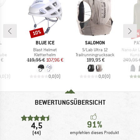
bis
10%
Rabatt
Raba
E
MARKE
MARKE
MA
L
BLUE ICE
SALOMON
PA
l
Artikel
Artikel
Artikel
r
Blast Helmet
S/Lab Ultra 12
Nano-Air Ultral
gruppe
Produktgruppe
Produktgruppe
Prod
aube
Kletterhelm
Trailrunningrucksack
Kunst
eis
Preis
reduzierter Preis
Preis
 €
119,95 €
107,96 €
189,95 €
249,95 
4,0
(
3
)
0,0
(
0
)
0,0
(
0
)
BEWERTUNGSÜBERSICHT
91%
4,5
(44)
empfehlen dieses Produkt