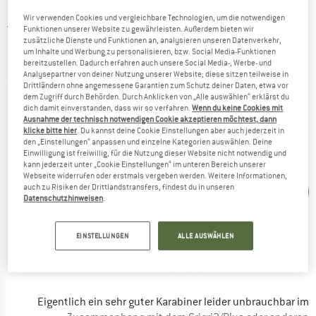
4
0
Wir verwenden Cookies und vergleichbare Technologien, um die notwendigen
Funktionen unserer Website zu gewährleisten. Außerdem bieten wir
zusätzliche Dienste und Funktionen an, analysieren unseren Datenverkehr,
EINE ECHTE INNOVATION
um Inhalte und Werbung zu personalisieren, bzw. Social Media-Funktionen
bereitzustellen. Dadurch erfahren auch unsere Social Media-, Werbe- und
Analysepartner von deiner Nutzung unserer Website; diese sitzen teilweise in
Ich benutze den "Vorgänger" K6G schon etwas länger und
Drittländern ohne angemessene Garantien zum Schutz deiner Daten, etwa vor
habe bereits auf eine Version mit Verdrehschutz gewartet.
dem Zugriff durch Behörden. Durch Anklicken von „Alle auswählen“ erklärst du
dich damit einverstanden, dass wir so verfahren.
Wenn du keine Cookies mit
Den K10G "Clepsydra" habe ich nun einen Monat im Einsatz,
Ausnahme der technisch notwendigen Cookie akzeptieren möchtest, dann
Indoor/Outdoor, Sicherung/Abseilen insges. ca 20h.
klicke bitte hier
. Du kannst deine Cookie Einstellungen aber auch jederzeit in
VS
In der Halle nutzen wir als Sicherungsgerät u.a. das Edelrid
den „Einstellungen“ anpassen und einzelne Kategorien auswählen. Deine
Einwilligung ist freiwillig, für die Nutzung dieser Website nicht notwendig und
Megajul und den dazu gehörigen Karabiner von Edelrid habe
kann jederzeit unter „Cookie Einstellungen“ im unteren Bereich unserer
ich in Rente geschickt, der K10G ist einfach besser.
Webseite widerrufen oder erstmals vergeben werden. Weitere Informationen,
Benjamin
auch zu Risiken der Drittlandstransfers, findest du in unseren
Umstehende schauen schon ab und an etwas verstohlen
25.02.2019
Datenschutzhinweisen
.
ungläubig, wie schnell man das Seil ins Sicherungsgerät
einlegt... und hat der den Karabiner überhaupt zugeschraubt
1
1
!? Nee hat er nicht, muss er nicht !
EINSTELLUNGEN
ALLE AUSWÄHLEN
Sichern mit Tube, Achter und HMS funktioniert auch alles
BEDINGT GUTER KARABINER!
perfekt, und jetzt kann ich einfach nicht mehr vergessen den
Karabiner zuzuschrauben ...
Eigentlich ein sehr guter Karabiner leider unbrauchbar im
Vom Megajul sind natürlich Kratzer im Grivel, mir ist das