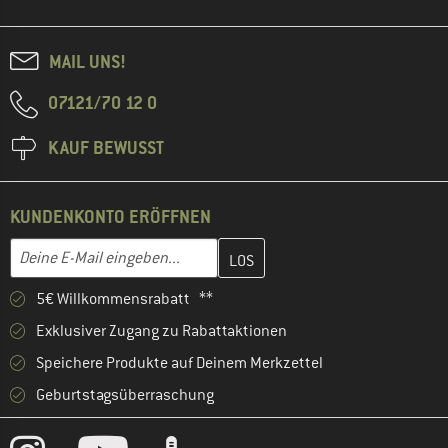
MAIL UNS!
07121/70 12 0
KAUF BEWUSST
KUNDENKONTO ERÖFFNEN
Gib hier deine E-Mail-Adresse ein und erstelle im nächsten Schri
E-Mail-Adresse
5€ Willkommensrabatt **
Exklusiver Zugang zu Rabattaktionen
Speichere Produkte auf Deinem Merkzettel
Geburtstagsüberraschung