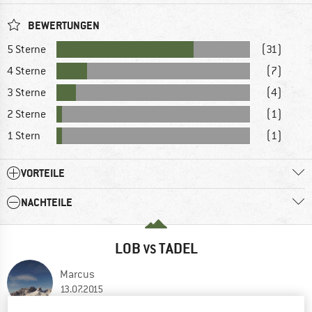
BEWERTUNGEN
5 Sterne
(31)
4 Sterne
(7)
3 Sterne
(4)
2 Sterne
(1)
1 Stern
(1)
VORTEILE
NACHTEILE
LOB
TADEL
VS
Marcus
13.07.2015