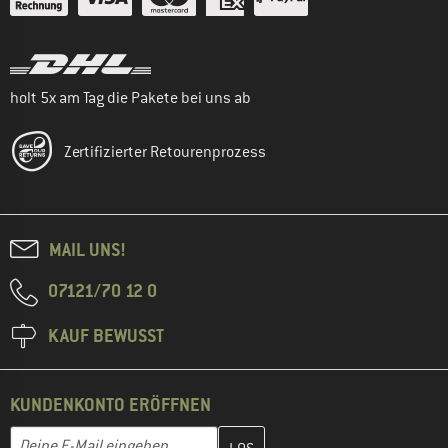
holt 5x am Tag die Pakete bei uns ab
Zertifizierter Retourenprozess
MAIL UNS!
07121/70 12 0
KAUF BEWUSST
KUNDENKONTO ERÖFFNEN
Gib hier deine E-Mail-Adresse ein und erstelle im nächsten Schri
E-Mail-Adresse