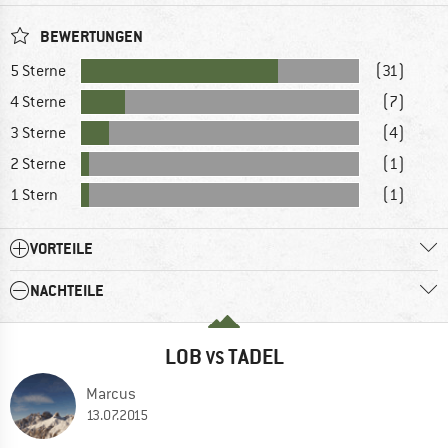
BEWERTUNGEN
5 Sterne
(31)
4 Sterne
(7)
3 Sterne
(4)
2 Sterne
(1)
1 Stern
(1)
VORTEILE
NACHTEILE
LOB
TADEL
VS
Marcus
13.07.2015