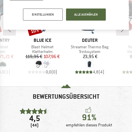
EINSTELLUNGEN
ALLE AUSWÄHLEN
10%
Rabatt
MARKE
MARKE
UNTRY
BLUE ICE
DEUTER
Artikel
Artikel
Ar
elmet
Blast Helmet
Streamer Thermo Bag
R
gruppe
Produktgruppe
Produktgruppe
Pr
elm
Kletterhelm
Trinksystem
Kl
eis
duzierter Preis
Preis
reduzierter Preis
Preis
71,21 €
119,95 €
107,96 €
23,95 €
8
4,0
(
1
)
0,0
(
0
)
4,8
(
4
)
BEWERTUNGSÜBERSICHT
91%
4,5
(44)
empfehlen dieses Produkt