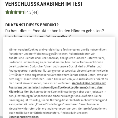
VERSCHLUSSKARABINER
IM TEST
4,5
(44)
DU KENNST DIESES PRODUKT?
Du hast dieses Produkt schon in den Händen gehalten?
Geschunden und zermürben wollen?
Andere Bergfreunde freuen sich, Dein Feedback zu lesen -
teile es mit ihnen.
Wir verwenden Cookies und vergleichbare Technologien, um die notwendigen
Funktionen unserer Website zu gewährleisten. Außerdem bieten wir
zusätzliche Dienste und Funktionen an, analysieren unseren Datenverkehr,
BEWERTUNG SCHREIBEN
um Inhalte und Werbung zu personalisieren, bzw. Social Media-Funktionen
bereitzustellen. Dadurch erfahren auch unsere Social Media-, Werbe- und
Analysepartner von deiner Nutzung unserer Website; diese sitzen teilweise in
PRODUKT KAUFEN
Drittländern ohne angemessene Garantien zum Schutz deiner Daten, etwa vor
dem Zugriff durch Behörden. Durch Anklicken von „Alle auswählen“ erklärst du
dich damit einverstanden, dass wir so verfahren.
Wenn du keine Cookies mit
Ausnahme der technisch notwendigen Cookie akzeptieren möchtest, dann
klicke bitte hier
. Du kannst deine Cookie Einstellungen aber auch jederzeit in
den „Einstellungen“ anpassen und einzelne Kategorien auswählen. Deine
ANDERE BERGFREUNDE SCHAUTEN SICH AUCH
Einwilligung ist freiwillig, für die Nutzung dieser Website nicht notwendig und
AN
kann jederzeit unter „Cookie Einstellungen“ im unteren Bereich unserer
Webseite widerrufen oder erstmals vergeben werden. Weitere Informationen,
auch zu Risiken der Drittlandstransfers, findest du in unseren
Datenschutzhinweisen
.