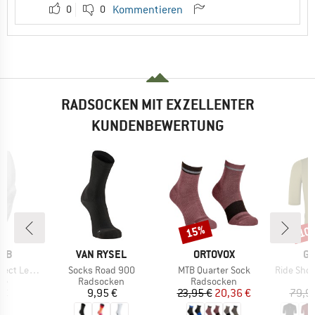
0
0
Kommentieren
RADSOCKEN MIT EXZELLENTER
KUNDENBEWERTUNG
15%
10
Rabatt
Raba
MARKE
MARKE
MA
RAB
VAN RYSEL
ORTOVOX
GR
Artikel
Artikel
Artikel
eg Sleeves
Socks Road 900
MTB Quarter Sock
Ride Shor
tgruppe
Produktgruppe
Produktgruppe
P
ge
Radsocken
Radsocken
R
eis
Preis
Preis
reduzierter Preis
 €
9,95 €
23,95 €
20,36 €
79,9