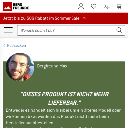
Zum Kundenkonto
Zum 
Zum Merkzettel.
Zum Produk
Jetzt bis zu 50% Rabatt im Sommer Sale
Jetzt bis zu 50% Rabatt im Sommer Sale »
Radsocken
Bergfreund Max
"DIESES PRODUKT IST NICHT MEHR
LIEFERBAR."
Entweder es handelt sich hierbei um ein älteres Modell oder
wir können bzw. werden das Produkt nicht mehr beim
Hersteller nachbestellen.