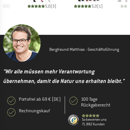
0,0
(
0
)
5,0
(
3
)
5,0
(
1
)
Bergfreund Matthias - Geschäftsführung
"Wir alle müssen mehr Verantwortung
übernehmen, damit die Natur uns erhalten bleibt."
Portofrei ab 69 € (DE)
100 Tage
Rückgaberecht
Rechnungskauf
So bewerten uns
71.882 Kunden