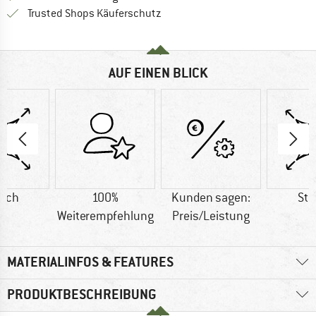
Finde alle Infos hier!
Trusted Shops Käuferschutz
AUF EINEN BLICK
etch
100%
Kunden sagen:
Str
Weiterempfehlung
Preis/Leistung
MATERIALINFOS & FEATURES
PRODUKTBESCHREIBUNG