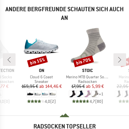
ANDERE BERGFREUNDE SCHAUTEN SICH AUCH
AN
bis 15%
bis 70%
bis
Rabatt
Rabatt
Raba
MARKE
MARKE
TECTION
ON
STOIC
Artikel
Artikel
Artikel
l Socks
Cloud 6 Coast
Merino MTB Quarter Socks
Merin
pe
Produktgruppe
Produktgruppe
Pr
nssocken
Sneaker
Radsocken
Ra
eis
duzierter Preis
Preis
reduzierter Preis
Preis
reduzierter Preis
,77 €
169,95 €
ab
144,46 €
17,95 €
ab
5,99 €
22,95
+
1
0,0
(
0
)
4,0
(
2
)
4,7
(
80
)
RADSOCKEN TOPSELLER