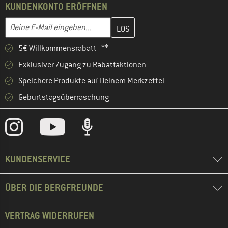
KUNDENKONTO ERÖFFNEN
Gib hier deine E-Mail-Adresse ein und erstelle im nächsten Schri
E-Mail-Adresse
5€ Willkommensrabatt **
Exklusiver Zugang zu Rabattaktionen
Speichere Produkte auf Deinem Merkzettel
Geburtstagsüberraschung
KUNDENSERVICE
ÜBER DIE BERGFREUNDE
VERTRAG WIDERRUFEN