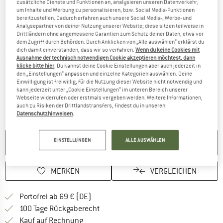
zusätzliche Dienste und Funktionen an, analysieren unseren Datenverkehr,
um Inhalte und Werbung zu personalisieren, bzw. Social Media-Funktionen
bereitzustellen. Dadurch erfahren auch unsere Social Media-, Werbe- und
Analysepartner von deiner Nutzung unserer Website; diese sitzen teilweise in
Drittländern ohne angemessene Garantien zum Schutz deiner Daten, etwa vor
dem Zugriff durch Behörden. Durch Anklicken von „Alle auswählen“ erklärst du
dich damit einverstanden, dass wir so verfahren.
Wenn du keine Cookies mit
Detailansichten
Ausnahme der technisch notwendigen Cookie akzeptieren möchtest, dann
klicke bitte hier
. Du kannst deine Cookie Einstellungen aber auch jederzeit in
den „Einstellungen“ anpassen und einzelne Kategorien auswählen. Deine
Einwilligung ist freiwillig, für die Nutzung dieser Website nicht notwendig und
kann jederzeit unter „Cookie Einstellungen“ im unteren Bereich unserer
Webseite widerrufen oder erstmals vergeben werden. Weitere Informationen,
auch zu Risiken der Drittlandstransfers, findest du in unseren
Datenschutzhinweisen
.
EINSTELLUNGEN
ALLE AUSWÄHLEN
NICHT MEHR LIEFERBAR
MERKEN
VERGLEICHEN
Finde mehr Informationen zu den Versan
Portofrei ab 69 € (DE)
Gehe hier zu den Rückgabe-Richtlinie
100 Tage Rückgaberecht
Finde die Zahlungs-Infos hier! Öffnet sich 
Kauf auf Rechnung