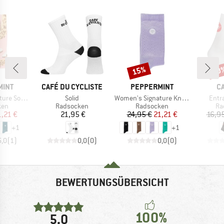
15%
20
Rabatt
Raba
MARKE
MARKE
M
MINT
CAFÉ DU CYCLISTE
PEPPERMINT
C
Artikel
Artikel
Artik
ocks Print
Solid
Women's Signature Knitted Socks
Entr
gruppe
Produktgruppe
Produktgruppe
Pr
ken
Radsocken
Radsocken
Ra
eis
duzierter Preis
Preis
Preis
reduzierter Preis
1,21 €
21,95 €
24,95 €
21,21 €
16,9
+
1
+
1
5,0
(
1
)
0,0
(
0
)
0,0
(
0
)
BEWERTUNGSÜBERSICHT
100%
5,0