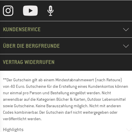
KUNDENSERVICE
ÜBER DIE BERGFREUNDE
VERTRAG WIDERRUFEN
**Der Gutschein gilt ab einem Mindestabnahmewert (nach Retoure)
von 40 Euro. Gutscheine für die Erstellung eines Kundenkontos können
nur einmal pro Person und Bestellung eingelöst werden. Nicht
anwendbar auf die Kategorien Bücher & Karten, Outdoor Lebensmittel
sowie Gutscheine. Keine Barauszahlung möglich. Nicht mit anderen
Codes kombinierbar. Der Gutschein darf nicht weitergegeben oder
veröffentlicht werden.
Highlights