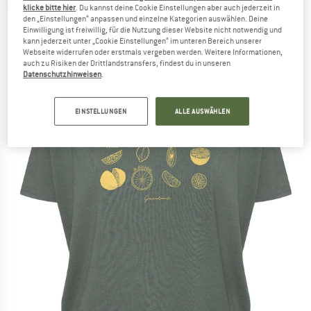
GREENBOMB
-
Women's Bike Citrus Feel - T-
klicke bitte hier
. Du kannst deine Cookie Einstellungen aber auch jederzeit in
den „Einstellungen“ anpassen und einzelne Kategorien auswählen. Deine
Shirts - T-Shirt
Einwilligung ist freiwillig, für die Nutzung dieser Website nicht notwendig und
kann jederzeit unter „Cookie Einstellungen“ im unteren Bereich unserer
(0)
Webseite widerrufen oder erstmals vergeben werden. Weitere Informationen,
auch zu Risiken der Drittlandstransfers, findest du in unseren
Datenschutzhinweisen
.
EINSTELLUNGEN
ALLE AUSWÄHLEN