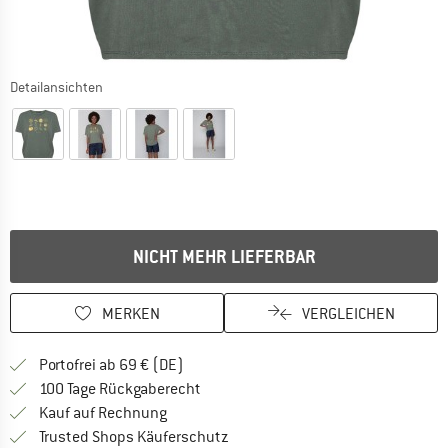
Detailansichten
NICHT MEHR LIEFERBAR
MERKEN
VERGLEICHEN
Finde mehr Informationen zu den Versan
Portofrei ab 69 € (DE)
Gehe hier zu den Rückgabe-Richtlinie
100 Tage Rückgaberecht
Finde die Zahlungs-Infos hier! Öffnet sich 
Kauf auf Rechnung
Finde alle Infos hier!
Trusted Shops Käuferschutz