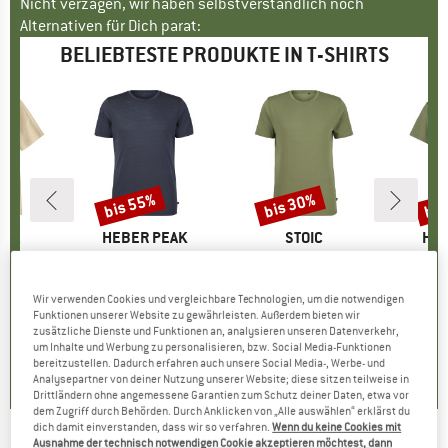
Nicht verzagen, wir haben selbstverständlich noch
Alternativen für Dich parat:
BELIEBTESTE PRODUKTE IN T-SHIRTS
bis 55%
bis 30%
bis
Rabatt
Rabatt
Raba
NIA
MARKE
HEBER PEAK
MARKE
STOIC
MA
HEB
-Shirt
Artikel
MerinoMix150 PineconeHe. II T-Shirt
Artikel
PerformanceMerino BorgholmSt. T-Shirt
Artikel
Women's MerinoMix15
uktgruppe
t
Produktgruppe
Merinoshirt
Produktgruppe
Funktionsshirt
Pr
Me
eis
duzierter Preis
35,06 €
59,95 €
ab
Preis
reduzierter Preis
26,98 €
39,95 €
ab
Preis
reduzierter Preis
27,97 €
59,95 
Wir verwenden Cookies und vergleichbare Technologien, um die notwendigen
Funktionen unserer Website zu gewährleisten. Außerdem bieten wir
+
1
+
4
+
1
zusätzliche Dienste und Funktionen an, analysieren unseren Datenverkehr,
5,0
(
1
)
4,5
(
117
)
4,5
(
19
)
um Inhalte und Werbung zu personalisieren, bzw. Social Media-Funktionen
bereitzustellen. Dadurch erfahren auch unsere Social Media-, Werbe- und
Analysepartner von deiner Nutzung unserer Website; diese sitzen teilweise in
Drittländern ohne angemessene Garantien zum Schutz deiner Daten, etwa vor
dem Zugriff durch Behörden. Durch Anklicken von „Alle auswählen“ erklärst du
dich damit einverstanden, dass wir so verfahren.
Wenn du keine Cookies mit
Ausnahme der technisch notwendigen Cookie akzeptieren möchtest, dann