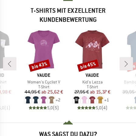
T-SHIRTS MIT EXZELLENTER
KUNDENBEWERTUNG
bis 43%
bis 45%
bis
Rabatt
Rabatt
Raba
MARKE
MARKE
ID
VAUDE
VAUDE
Artikel
Artikel
Artikel
hirt
Women's Cyclist V
Kid's Lezza
Bambo
ktgruppe
Produktgruppe
Produktgruppe
t
T-Shirt
T-Shirt
eis
duzierter Preis
Preis
reduzierter Preis
Preis
reduzierter Preis
9,98 €
44,95 €
ab
25,62 €
27,95 €
ab
15,37 €
39,95 
+
2
+
1
5,0
(
1
)
5,0
(
5
)
5,0
(
4
)
WAS SAGST DU DAZU?