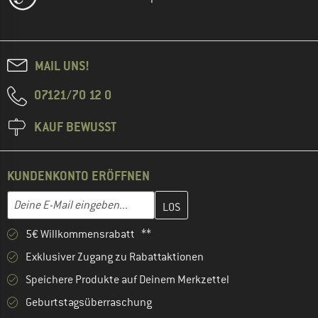
MAIL UNS!
07121/70 12 0
KAUF BEWUSST
KUNDENKONTO ERÖFFNEN
Gib hier deine E-Mail-Adresse ein und erstelle im nächsten Schri
E-Mail-Adresse
5€ Willkommensrabatt **
Exklusiver Zugang zu Rabattaktionen
Speichere Produkte auf Deinem Merkzettel
Geburtstagsüberraschung