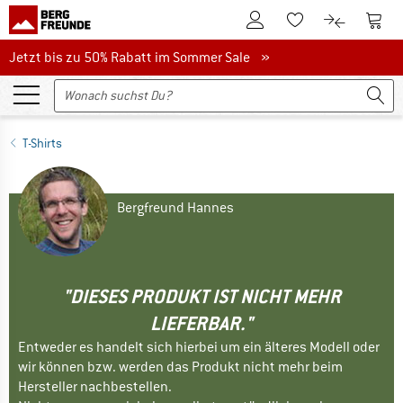
Zum Kundenkonto
Zum 
Zum Merkzettel.
Zum Produk
Jetzt bis zu 50% Rabatt im Sommer Sale
Jetzt bis zu 50% Rabatt im Sommer Sale »
T-Shirts
Bergfreund Hannes
"DIESES PRODUKT IST NICHT MEHR
LIEFERBAR."
Entweder es handelt sich hierbei um ein älteres Modell oder
wir können bzw. werden das Produkt nicht mehr beim
Hersteller nachbestellen.