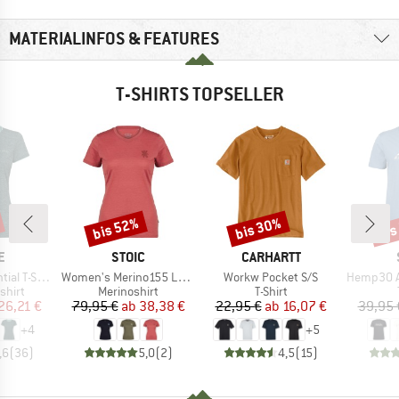
MATERIALINFOS & FEATURES
T-SHIRTS TOPSELLER
bis 52%
bis 30%
bis
Rabatt
Rabatt
Raba
E
MARKE
MARKE
E
STOIC
CARHARTT
Artikel
Artikel
Artikel
 T-Shirt
Women's Merino155 LaholmSt. T-Shirt Daisy Flower
Workw Pocket S/S
Hemp30 Ama
ruppe
Produktgruppe
Produktgruppe
shirt
Merinoshirt
T-Shirt
eis
duzierter Preis
Preis
reduzierter Preis
Preis
reduzierter Preis
26,21 €
79,95 €
ab
38,38 €
22,95 €
ab
16,07 €
39,95 
+
4
+
5
,6
(
36
)
5,0
(
2
)
4,5
(
15
)