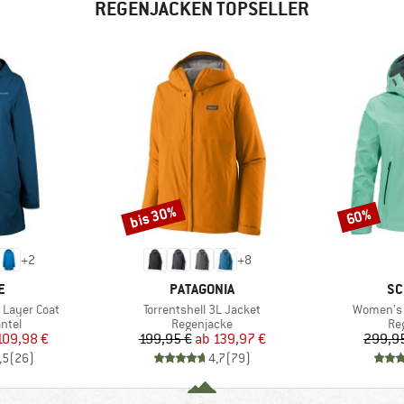
REGENJACKEN TOPSELLER
bis 30%
60%
Rabatt
Rabatt
+
2
+
8
E
MARKE
MA
E
PATAGONIA
SC
Artikel
Artikel
 Layer Coat
Torrentshell 3L Jacket
Women's 
ruppe
Produktgruppe
Pr
ntel
Regenjacke
Re
eis
duzierter Preis
Preis
reduzierter Preis
109,98 €
199,95 €
ab
139,97 €
299,9
,5
(
26
)
4,7
(
79
)