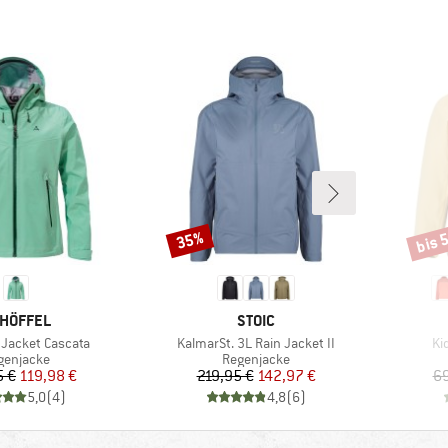
bis 
35%
Rabatt
Rabat
RKE
MARKE
HÖFFEL
STOIC
Artikel
Art
Jacket Cascata
KalmarSt. 3L Rain Jacket II
Ki
oduktgruppe
Produktgruppe
genjacke
Regenjacke
Preis
reduzierter Preis
Preis
reduzierter Preis
5 €
119,98 €
219,95 €
142,97 €
69
5,0
(
4
)
4,8
(
6
)