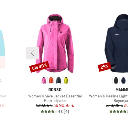
bis 30%
25%
Rabatt
Rabatt
1
MARKE
MARK
GONSO
MAMM
Artikel
Artikel
cket
Women's Save Jacket Essential
Women's Treeline Light Hards
e
Produktgruppe
Produkt
Fahrradjacke
Regenja
rter Preis
Preis
reduzierter Preis
Pr
re
8 €
129,95 €
ab
90,97 €
279,95 €
20
)
4,0
(
4
)