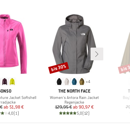
bis 30%
bis 
Rabatt
Rabat
+
4
MARKE
MARKE
GONSO
THE NORTH FACE
Artikel
Artik
ure Jacket Softshell
Women's Antora Rain Jacket
Boy'
duktgruppe
Produktgruppe
rradjacke
Regenjacke
Preis
reduzierter Preis
Preis
reduzierter Preis
 €
ab
51,98 €
129,95 €
ab
90,97 €
79
4,0
(
1
)
5,0
(
12
)