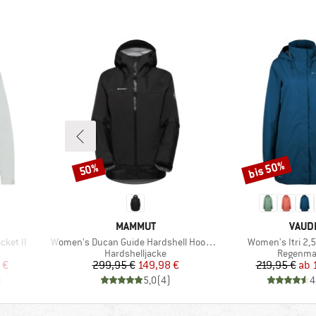
bis 50%
50%
Rabatt
Rabatt
MARKE
MARK
MAMMUT
VAUD
Artikel
Artikel
ket II
Women's Ducan Guide Hardshell Hooded Jacket
Women's Itri 2,5
pe
Produktgruppe
Produktg
Hardshelljacke
Regenma
rter Preis
Preis
reduzierter Preis
Pr
re
 €
299,95 €
149,98 €
219,95 €
ab
)
5,0
(
4
)
4