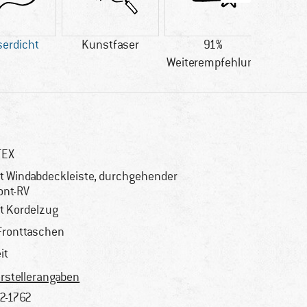
erdicht
Kunstfaser
91%
Kund
Weiterempfehlung
gute
TEX
t Windabdeckleiste, durchgehender
ont-RV
t Kordelzug
Fronttaschen
it
rstellerangaben
2-1762