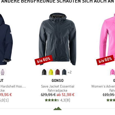
ANDERE BERGFREUNDE SCHAUTEN SICH AUCH AN
bis 60%
bis 60%
Rabatt
Rabatt
+
2
E
MARKE
UT
GONSO
Artikel
Artikel
hell Hooded Jacket
Save Jacket Essential
Women's Advent
gruppe
Produktgruppe
Pro
cke
Fahrradjacke
Fah
eis
duzierter Preis
Preis
reduzierter Preis
9,96 €
129,95 €
ab
51,98 €
119,95
5,0
(
1
)
4,3
(
8
)