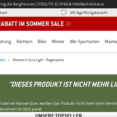
Ruf uns an unter
Frag die Bergfreunde
|
07121/70 12 0
FAQ & Hilfe
Bestellstatus
Finde die Zahlungs-Infos hier! Öffnet sich in einer Infobox
Gehe h
kauf
100 Tage Rückgaberecht
stung
Klettern
Bike
Winter
Alle Sportarten
Mark
cken
/
Women's Sura Light - Regenjacke
"DIESES PRODUKT IST NICHT MEHR L
ll oder wir können bzw. werden das Produkt nicht mehr beim Herste
rnativen für Dich parat:
UNSERE TOPSELLER