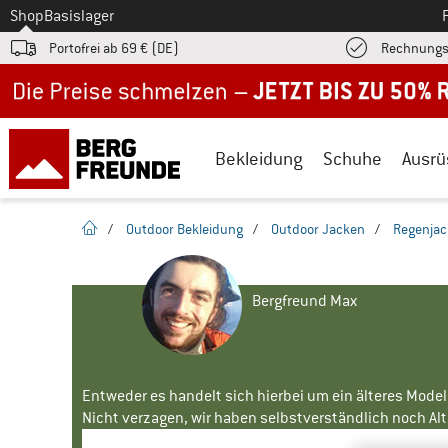
Zum
Shop
Basislager
Portofrei ab 69 € (DE)
Rechnungs
Jetzt bis zu 50% Rabatt im Sommer Sale
Bekleidung
Schuhe
Ausrü
Startseite
/
Outdoor Bekleidung
/
Outdoor Jacken
/
Regenja
Bergfreund Max
Entweder es handelt sich hierbei um ein älteres Mode
Nicht verzagen, wir haben selbstverständlich noch Alte