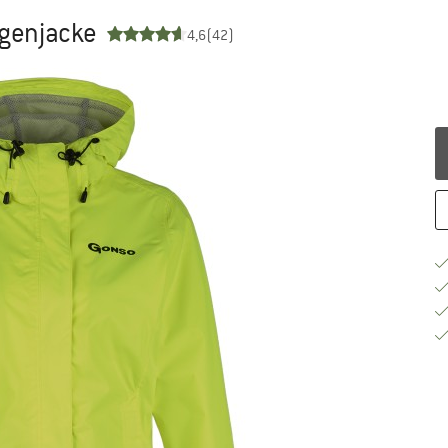
egenjacke
4,6
(42)