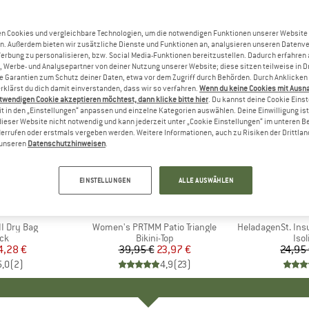
n Cookies und vergleichbare Technologien, um die notwendigen Funktionen unserer Website
n. Außerdem bieten wir zusätzliche Dienste und Funktionen an, analysieren unseren Datenv
Werbung zu personalisieren, bzw. Social Media-Funktionen bereitzustellen. Dadurch erfahren
, Werbe- und Analysepartner von deiner Nutzung unserer Website; diese sitzen teilweise in D
Garantien zum Schutz deiner Daten, etwa vor dem Zugriff durch Behörden. Durch Anklicken 
rklärst du dich damit einverstanden, dass wir so verfahren.
Wenn du keine Cookies mit Ausn
twendigen Cookie akzeptieren möchtest, dann klicke bitte hier
. Du kannst deine Cookie Eins
t in den „Einstellungen“ anpassen und einzelne Kategorien auswählen. Deine Einwilligung ist f
dieser Website nicht notwendig und kann jederzeit unter „Cookie Einstellungen“ im unteren B
errufen oder erstmals vergeben werden. Weitere Informationen, auch zu Risiken der Drittlan
n unseren
Datenschutzhinweisen
.
40%
80%
Rabatt
Rabatt
EINSTELLUNGEN
ALLE AUSWÄHLEN
KE
C
MARKE
PROTEST
I Dry Bag
Artikel
Women's PRTMM Patio Triangle
Artikel
HeladagenSt. Insulated
tgruppe
ck
Produktgruppe
Bikini-Top
Pro
Isol
eis
duzierter Preis
4,28 €
39,95 €
Preis
reduzierter Preis
23,97 €
24,95
5,0
(
2
)
4,9
(
23
)