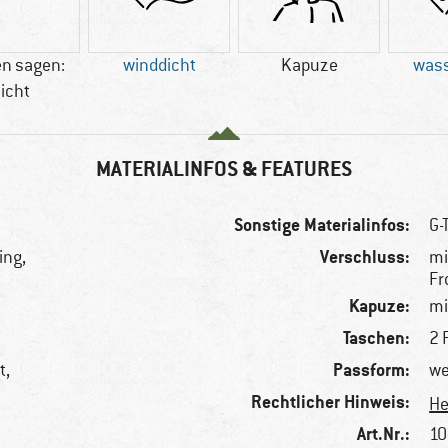
n sagen:
winddicht
Kapuze
wass
eicht
MATERIALINFOS & FEATURES
Sonstige Materialinfos:
G-
Verschluss:
ing,
mi
Fr
Kapuze:
mi
Taschen:
2 
Passform:
t,
we
Rechtlicher Hinweis:
He
Art.Nr.:
10