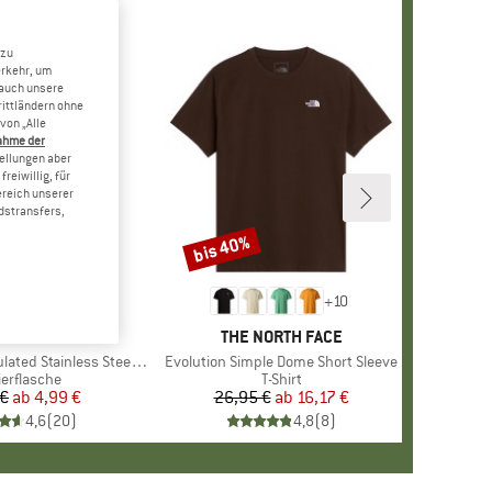
 zu
erkehr, um
 auch unsere
rittländern ohne
von „Alle
ahme der
tellungen aber
reiwillig, für
ereich unserer
dstransfers,
bis 40%
Rabatt
+
10
MARKE
STOIC
MARKE
THE NORTH FACE
 Stainless Steel Bottle 500
Artikel
Evolution Simple Dome Short Sleeve
duktgruppe
ierflasche
Produktgruppe
T-Shirt
 €
ab
Preis
reduzierter Preis
4,99 €
26,95 €
ab
Preis
reduzierter Preis
16,17 €
4,6
(
20
)
4,8
(
8
)