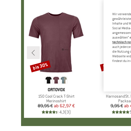
Wir verwende
gewährleiste
Inhalte und 
Social Media-
angemessene 
auswählen“ e
technisch no
auch jederzei
die Nutzung 
Webseite wid
findest du i
bis 30%
57%
Rabatt
Rabatt
MARKE
ORTOVOX
MAR
STOI
Artikel
150 Cool Crack T-Shirt
Artikel
HarnosandSt. I
Produktgruppe
Merinoshirt
Produk
Packsa
89,95 €
ab
Preis
reduzierter Preis
62,97 €
9,95 €
ab
Pr
re
4,3
(
3
)