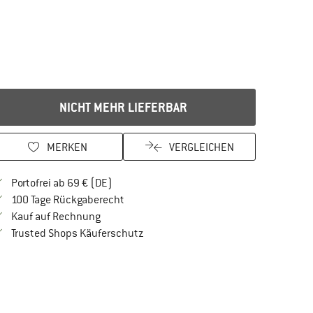
NICHT MEHR LIEFERBAR
MERKEN
VERGLEICHEN
Finde mehr Informationen zu den Versandkos
Portofrei ab 69 € (DE)
Gehe hier zu den Rückgabe-Richtlinien Öf
100 Tage Rückgaberecht
Finde die Zahlungs-Infos hier! Öffnet sich in 
Kauf auf Rechnung
Finde alle Infos hier!
Trusted Shops Käuferschutz