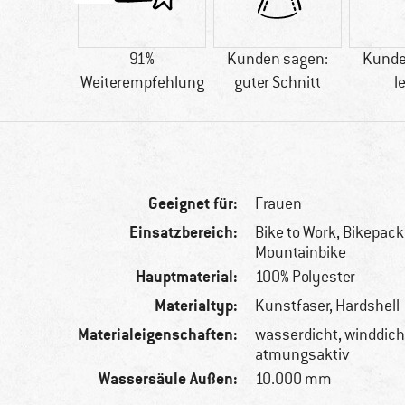
tfaser
91%
Kunden sagen:
Kunde
Weiterempfehlung
guter Schnitt
l
Geeignet für:
Frauen
Einsatzbereich:
Bike to Work, Bikepack
Mountainbike
Hauptmaterial:
100% Polyester
Materialtyp:
Kunstfaser, Hardshell
Materialeigenschaften:
wasserdicht, winddich
atmungsaktiv
Wassersäule Außen:
10.000 mm