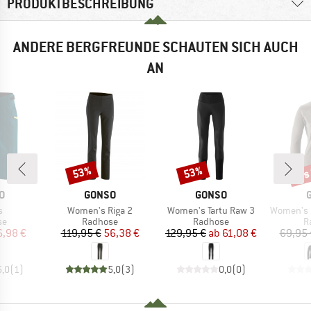
PRODUKTBESCHREIBUNG
ANDERE BERGFREUNDE SCHAUTEN SICH AUCH
AN
bis
53%
53%
Rabatt
Rabatt
Raba
E
MARKE
MARKE
O
GONSO
GONSO
l
Artikel
Artikel
Artikel
s
Women's Riga 2
Women's Tartu Raw 3
Women's Essential 
tgruppe
Produktgruppe
Produktgruppe
P
se
Radhose
Radhose
R
eis
duzierter Preis
Preis
reduzierter Preis
Preis
reduzierter Preis
6,98 €
119,95 €
56,38 €
129,95 €
ab
61,08 €
69,95 
5,0
(
1
)
5,0
(
3
)
0,0
(
0
)