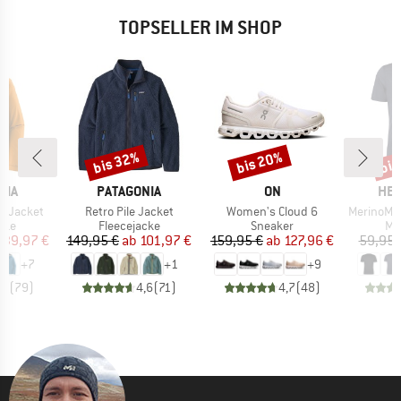
TOPSELLER IM SHOP
bis 32%
bis 20%
bis
Rabatt
Rabatt
Raba
MARKE
MARKE
MA
NIA
PATAGONIA
ON
HEB
Artikel
Artikel
Artikel
3L Jacket
Retro Pile Jacket
Women's Cloud 6
MerinoMix150 Pi
gruppe
Produktgruppe
Produktgruppe
Pr
cke
Fleecejacke
Sneaker
Me
eis
duzierter Preis
Preis
reduzierter Preis
Preis
reduzierter Preis
139,97 €
149,95 €
ab
101,97 €
159,95 €
ab
127,96 €
59,95 
+
7
+
1
+
9
,7
(
79
)
4,6
(
71
)
4,7
(
48
)