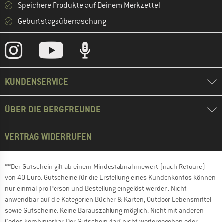
Speichere Produkte auf Deinem Merkzettel
Geburtstagsüberraschung
KUNDENSERVICE
ÜBER DIE BERGFREUNDE
VERTRAG WIDERRUFEN
**Der Gutschein gilt ab einem Mindestabnahmewert (nach Retoure)
von 40 Euro. Gutscheine für die Erstellung eines Kundenkontos können
nur einmal pro Person und Bestellung eingelöst werden. Nicht
anwendbar auf die Kategorien Bücher & Karten, Outdoor Lebensmittel
sowie Gutscheine. Keine Barauszahlung möglich. Nicht mit anderen
Codes kombinierbar. Der Gutschein darf nicht weitergegeben oder