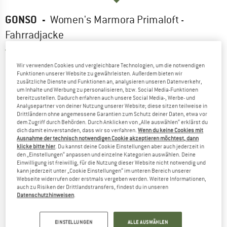
GONSO
-
Women's Marmora Primaloft -
Fahrradjacke
4,0
(2)
Wir verwenden Cookies und vergleichbare Technologien, um die notwendigen
Funktionen unserer Website zu gewährleisten. Außerdem bieten wir
zusätzliche Dienste und Funktionen an, analysieren unseren Datenverkehr,
um Inhalte und Werbung zu personalisieren, bzw. Social Media-Funktionen
bereitzustellen. Dadurch erfahren auch unsere Social Media-, Werbe- und
Analysepartner von deiner Nutzung unserer Website; diese sitzen teilweise in
Drittländern ohne angemessene Garantien zum Schutz deiner Daten, etwa vor
dem Zugriff durch Behörden. Durch Anklicken von „Alle auswählen“ erklärst du
dich damit einverstanden, dass wir so verfahren.
Wenn du keine Cookies mit
Ausnahme der technisch notwendigen Cookie akzeptieren möchtest, dann
klicke bitte hier
. Du kannst deine Cookie Einstellungen aber auch jederzeit in
den „Einstellungen“ anpassen und einzelne Kategorien auswählen. Deine
Einwilligung ist freiwillig, für die Nutzung dieser Website nicht notwendig und
kann jederzeit unter „Cookie Einstellungen“ im unteren Bereich unserer
Webseite widerrufen oder erstmals vergeben werden. Weitere Informationen,
auch zu Risiken der Drittlandstransfers, findest du in unseren
Datenschutzhinweisen
.
EINSTELLUNGEN
ALLE AUSWÄHLEN