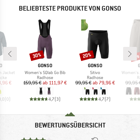
BELIEBTESTE PRODUKTE VON GONSO
bis
30%
20%
Rabatt
Rabatt
Raba
E
MARKE
MARKE
O
GONSO
GONSO
Artikel
Artikel
Artikel
n Jacket
Women's SQlab Go Bib
Sitivo
Women's Ad
gruppe
Produktgruppe
Produktgruppe
P
acke
Radhose
Radhose
R
eis
duzierter Preis
Preis
reduzierter Preis
Preis
reduzierter Preis
3,96 €
159,95 €
ab
111,97 €
99,95 €
ab
79,96 €
99,95 
0,0
(
0
)
4,7
(
3
)
4,7
(
7
)
BEWERTUNGSÜBERSICHT