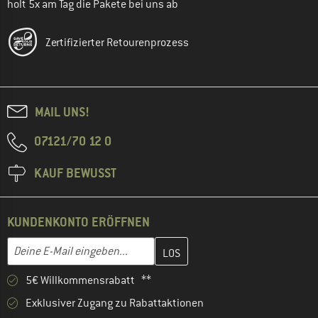
holt 5x am Tag die Pakete bei uns ab
Zertifizierter Retourenprozess
MAIL UNS!
07121/70 12 0
KAUF BEWUSST
KUNDENKONTO ERÖFFNEN
Gib hier deine E-Mail-Adresse ein und erstelle im nächsten Schri
E-Mail-Adresse
5€ Willkommensrabatt **
Exklusiver Zugang zu Rabattaktionen