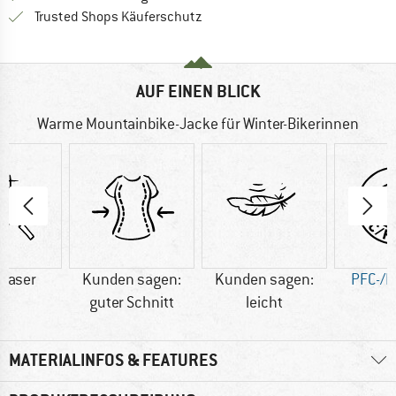
Finde alle Infos hier!
Trusted Shops Käuferschutz
AUF EINEN BLICK
Warme Mountainbike-Jacke für Winter-Bikerinnen
faser
Kunden sagen:
Kunden sagen:
PFC-/P
guter Schnitt
leicht
MATERIALINFOS & FEATURES