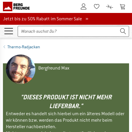
Zum Kundenkonto
Zum 
Zum Merkzettel.
Zum Produk
Jetzt bis zu 50% Rabatt im Sommer Sale
Jetzt bis zu 50% Rabatt im Sommer Sale »
Thermo-Radjacken
Bergfreund Max
"DIESES PRODUKT IST NICHT MEHR
LIEFERBAR."
Entweder es handelt sich hierbei um ein älteres Modell oder
wir können bzw. werden das Produkt nicht mehr beim
Hersteller nachbestellen.