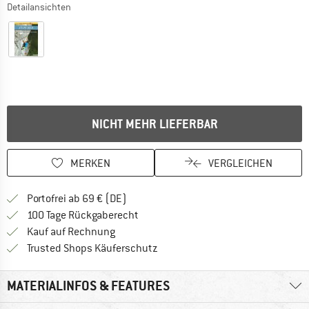
Detailansichten
NICHT MEHR LIEFERBAR
MERKEN
VERGLEICHEN
Finde mehr Informationen zu den Versan
Portofrei ab 69 € (DE)
Gehe hier zu den Rückgabe-Richtlinie
100 Tage Rückgaberecht
Finde die Zahlungs-Infos hier! Öffnet sich 
Kauf auf Rechnung
Finde alle Infos hier!
Trusted Shops Käuferschutz
MATERIALINFOS & FEATURES