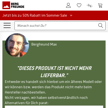
Zum Kundenkonto
Zum 
Zum Merkzettel.
Zum Produk
Jetzt bis zu 50% Rabatt im Sommer Sale
Jetzt bis zu 50% Rabatt im Sommer Sale »
Bergfreund Max
"DIESES PRODUKT IST NICHT MEHR
LIEFERBAR."
Entweder es handelt sich hierbei um ein älteres Modell oder
wir können bzw. werden das Produkt nicht mehr beim
Hersteller nachbestellen.
Nicht verzagen, wir haben selbstverständlich noch
Alternativen für Dich parat: