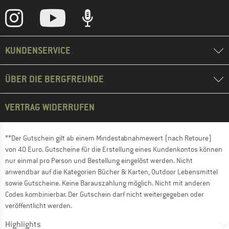
KUNDENSERVICE
ÜBER DIE BERGFREUNDE
VERTRAG WIDERRUFEN
**Der Gutschein gilt ab einem Mindestabnahmewert (nach Retoure)
von 40 Euro. Gutscheine für die Erstellung eines Kundenkontos können
nur einmal pro Person und Bestellung eingelöst werden. Nicht
anwendbar auf die Kategorien Bücher & Karten, Outdoor Lebensmittel
sowie Gutscheine. Keine Barauszahlung möglich. Nicht mit anderen
Codes kombinierbar. Der Gutschein darf nicht weitergegeben oder
veröffentlicht werden.
Highlights