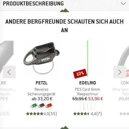
PRODUKTBESCHREIBUNG
ANDERE BERGFREUNDE SCHAUTEN SICH AUCH
AN
10%
50
Rabatt
Raba
MARKE
MARKE
MAR
LBE
PETZL
EDELRID
CON
Artikel
Artikel
Artikel
2-622/635 SV 19
Reverso
PES Cord 6mm
Ultra Sport III 2
uppe
Produktgruppe
Produktgruppe
Pro
hlauch
Sicherungsgerät
Reepschnur
Fah
eis
duzierter Preis
Preis
Preis
reduzierter Preis
79 €
ab
33,20 €
59,95 €
53,96 €
29,9
4,5
(
2
)
4,9
(
55
)
4,4
(
7
)