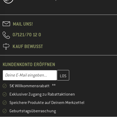
MAIL UNS!
07121/70 12 0
KAUF BEWUSST
KUNDENKONTO ERÖFFNEN
Gib hier deine E-Mail-Adresse ein und erstelle im nächsten Schri
E-Mail-Adresse
5€ Willkommensrabatt **
Exklusiver Zugang zu Rabattaktionen
Speichere Produkte auf Deinem Merkzettel
Geburtstagsüberraschung