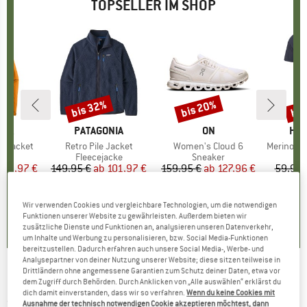
TOPSELLER IM SHOP
bis 32%
bis 20%
bis
Rabatt
Rabatt
Raba
NIA
MARKE
PATAGONIA
MARKE
ON
MA
HEB
3L Jacket
Artikel
Retro Pile Jacket
Artikel
Women's Cloud 6
Artikel
MerinoMix150 Pi
gruppe
cke
Produktgruppe
Fleecejacke
Produktgruppe
Sneaker
Pr
Me
eis
duzierter Preis
139,97 €
149,95 €
ab
Preis
reduzierter Preis
101,97 €
159,95 €
ab
Preis
reduzierter Preis
127,96 €
59,95 
+
8
+
1
+
10
,7
(
79
)
4,6
(
71
)
4,7
(
48
)
Wir verwenden Cookies und vergleichbare Technologien, um die notwendigen
Funktionen unserer Website zu gewährleisten. Außerdem bieten wir
zusätzliche Dienste und Funktionen an, analysieren unseren Datenverkehr,
um Inhalte und Werbung zu personalisieren, bzw. Social Media-Funktionen
bereitzustellen. Dadurch erfahren auch unsere Social Media-, Werbe- und
Analysepartner von deiner Nutzung unserer Website; diese sitzen teilweise in
Drittländern ohne angemessene Garantien zum Schutz deiner Daten, etwa vor
Gebro-Verlag - Allgäu-Rock - Kletterführer
dem Zugriff durch Behörden. Durch Anklicken von „Alle auswählen“ erklärst du
dich damit einverstanden, dass wir so verfahren.
Wenn du keine Cookies mit
(0)
Ausnahme der technisch notwendigen Cookie akzeptieren möchtest, dann