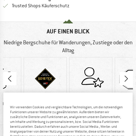
Finde alle Infos hier!
Trusted Shops Käuferschutz
AUF EINEN BLICK
Niedrige Bergschuhe für Wanderungen, Zustiege oder den
Alltag
0 g
GORE-TEX
92%
Vibra
Wir verwenden Cookies und vergleichbare Technologien, um die notwendigen
Weiterempfehlung
Funktionen unserer Website zu gewährleisten. Außerdem bieten wir
zusätzliche Dienste und Funktionen an, analysieren unseren Datenverkehr,
um Inhalte und Werbung zu personalisieren, bzw. Social Media-Funktionen
bereitzustellen. Dadurch erfahren auch unsere Social Media-, Werbe- und
MATERIALINFOS & FEATURES
Analysepartner von deiner Nutzung unserer Website; diese sitzen teilweise in