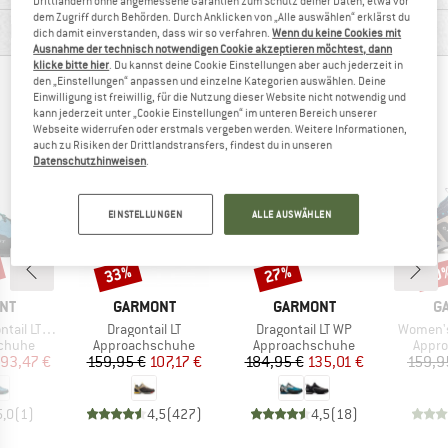
Drittländern ohne angemessene Garantien zum Schutz deiner Daten, etwa vor
dem Zugriff durch Behörden. Durch Anklicken von „Alle auswählen“ erklärst du
PRODUKTBESCHREIBUNG
dich damit einverstanden, dass wir so verfahren.
Wenn du keine Cookies mit
Ausnahme der technisch notwendigen Cookie akzeptieren möchtest, dann
klicke bitte hier
. Du kannst deine Cookie Einstellungen aber auch jederzeit in
den „Einstellungen“ anpassen und einzelne Kategorien auswählen. Deine
ANDERE BERGFREUNDE SCHAUTEN SICH AUCH
Einwilligung ist freiwillig, für die Nutzung dieser Website nicht notwendig und
kann jederzeit unter „Cookie Einstellungen“ im unteren Bereich unserer
AN
Webseite widerrufen oder erstmals vergeben werden. Weitere Informationen,
auch zu Risiken der Drittlandstransfers, findest du in unseren
Datenschutzhinweisen
.
EINSTELLUNGEN
ALLE AUSWÄHLEN
33%
27%
40
Rabatt
Rabatt
Raba
MARKE
MARKE
M
NT
GARMONT
GARMONT
G
Artikel
Artikel
Artikel
l LT Evo
Dragontail LT
Dragontail LT WP
Women's
uppe
Produktgruppe
Produktgruppe
Produ
chuhe
Approachschuhe
Approachschuhe
Appr
eis
duzierter Preis
Preis
reduzierter Preis
Preis
reduzierter Preis
93,47 €
159,95 €
107,17 €
184,95 €
135,01 €
159,9
5,0
(
1
)
4,5
(
427
)
4,5
(
18
)