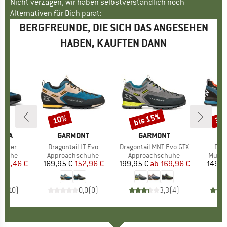
Nicht verzagen, wir haben selbstverständlich noch
Alternativen für Dich parat:
BERGFREUNDE, DIE SICH DAS ANGESEHEN
HABEN, KAUFTEN DANN
bis 15%
10%
38
Rabatt
Rabatt
Raba
TIVA
MARKE
GARMONT
MARKE
GARMONT
M
G
eather
Artikel
Dragontail LT Evo
Artikel
Dragontail MNT Evo GTX
Arti
Dra
uppe
chuhe
Produktgruppe
Approachschuhe
Produktgruppe
Approachschuhe
Produ
Multi
eis
duzierter Preis
142,46 €
169,95 €
Preis
reduzierter Preis
152,96 €
199,95 €
ab
Preis
reduzierter Preis
169,96 €
149,9
,7
(
10
)
0,0
(
0
)
3,3
(
4
)