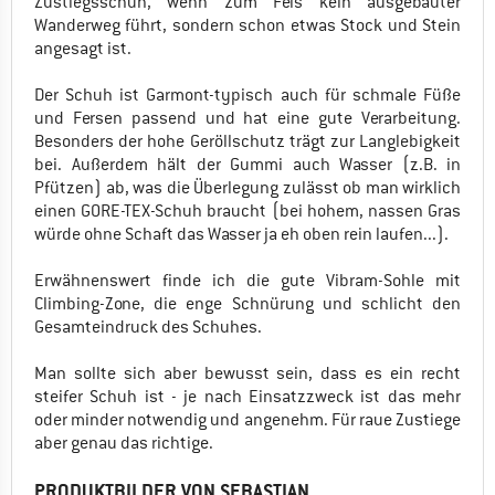
Zustiegsschuh, wenn zum Fels kein ausgebauter
Wanderweg führt, sondern schon etwas Stock und Stein
angesagt ist.
Der Schuh ist Garmont-typisch auch für schmale Füße
und Fersen passend und hat eine gute Verarbeitung.
Besonders der hohe Geröllschutz trägt zur Langlebigkeit
bei. Außerdem hält der Gummi auch Wasser (z.B. in
Pfützen) ab, was die Überlegung zulässt ob man wirklich
einen GORE-TEX-Schuh braucht (bei hohem, nassen Gras
würde ohne Schaft das Wasser ja eh oben rein laufen...).
Erwähnenswert finde ich die gute Vibram-Sohle mit
Climbing-Zone, die enge Schnürung und schlicht den
Gesamteindruck des Schuhes.
Man sollte sich aber bewusst sein, dass es ein recht
steifer Schuh ist - je nach Einsatzzweck ist das mehr
oder minder notwendig und angenehm. Für raue Zustiege
aber genau das richtige.
PRODUKTBILDER VON SEBASTIAN