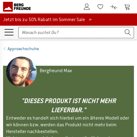
Zum Kundenkonto
Zum 
Zum Merkzettel.
Zum Produk
Jetzt bis zu 50% Rabatt im Sommer Sale
Jetzt bis zu 50% Rabatt im Sommer Sale »
Approachschuhe
Bergfreund Max
"DIESES PRODUKT IST NICHT MEHR
LIEFERBAR."
Entweder es handelt sich hierbei um ein älteres Modell oder
wir können bzw. werden das Produkt nicht mehr beim
Hersteller nachbestellen.