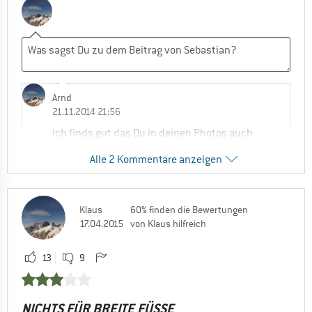
Arnd
21.11.2014 21:56
Ich finds gut das Du in deinen Photos auch
die Sohle zeigst. Das sollten die Hersteller
Alle 2 Kommentare anzeigen
und die Online-Versender auch machen,
damit man wirklich sieht was man kauft.
,,,hab den Schuh darauf hin auch bestellt.
Klaus
60% finden die Bewertungen
0
0
Kommentieren
17.04.2015
von Klaus hilfreich
13
9
Sebastian
23.11.2014 12:38
Hey Arnd, freut mich, dass meine Bilder
NICHTS FÜR BREITE FÜSSE