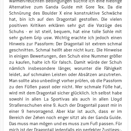
warmen/feuchten Bedingungen suchte ich eine niedrige
Alternative zum Ganda Guide mit Gore Tex. Da die
Schnürung des Boulder X eine konstruktive Schwäche
hat, bin ich auf den Dragontail gestoßen. Die vielen
positiven Kritiken erklären sehr gut die Vorzüge des
Schuhs - er ist steif, bequem, hat eine tolle Sohle mit
sehr gutem Grip usw. Wichtig erachte ich jedoch einen
Hinweis zur Passform: Der Dragontail ist extrem schmal
geschnitten. Schmal heißt aber nicht kurz. Die Hinweise
in einigen Bewertungen, den Schuh eine Nummer größer
zu kaufen, halte ich für falsch. Damit würde der Schuh
nämlich insbesondere länger, worunter die Fähigkeit
leidet, auf schmalen Leisten oder Absätzen anzutreten.
Man sollte also unbedingt vorher prüfen, ob die Passform
zu den Füßen passt oder nicht. Wer schmale Füße hat,
wird mit dem Dragontail sicher glücklich. Ich selbst habe
sowohl in allen La Sportivas als auch in allen Lloyd
Straßenschuhen eine 9. Auch der Dragontail passt mir in
einer 9 hervorragend. Aber klar ist auch, dass er im
Bereich der Zehen noch enger sitzt als der Ganda Guide.
Das muss man mögen und es muss zum Fuß passen. Für
mich ist der Dragontail jedenfalls ein perfekter Zustiegs-,