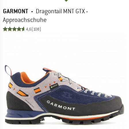
GARMONT
-
Dragontail MNT GTX -
Approachschuhe
4,6
(108)