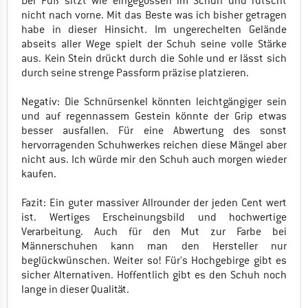
Der Fuß sitzt wie eingegossen im Schuh und rutscht
nicht nach vorne. Mit das Beste was ich bisher getragen
habe in dieser Hinsicht. Im ungerechelten Gelände
abseits aller Wege spielt der Schuh seine volle Stärke
aus. Kein Stein drückt durch die Sohle und er lässt sich
durch seine strenge Passform präzise platzieren.
Negativ: Die Schnürsenkel könnten leichtgängiger sein
und auf regennassem Gestein könnte der Grip etwas
besser ausfallen. Für eine Abwertung des sonst
hervorragenden Schuhwerkes reichen diese Mängel aber
nicht aus. Ich würde mir den Schuh auch morgen wieder
kaufen.
Fazit: Ein guter massiver Allrounder der jeden Cent wert
ist. Wertiges Erscheinungsbild und hochwertige
Verarbeitung. Auch für den Mut zur Farbe bei
Männerschuhen kann man den Hersteller nur
beglückwünschen. Weiter so! Für's Hochgebirge gibt es
sicher Alternativen. Hoffentlich gibt es den Schuh noch
lange in dieser Qualität.