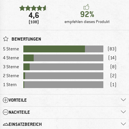
92%
4,6
(108)
empfehlen dieses Produkt
BEWERTUNGEN
5 Sterne
(83)
4 Sterne
(14)
3 Sterne
(8)
2 Sterne
(2)
1 Stern
(1)
VORTEILE
NACHTEILE
EINSATZBEREICH