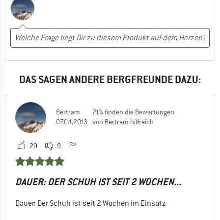
Nicht weiter getragen
ausfallen. Für eine Abwertung des sonst hervorragenden
Schuhwerkes reichen diese Mängel aber nicht aus. Ich würde
Ja, ich würde das Produkt einem Freund empfehlen
mir den Schuh auch morgen wieder kaufen.
Fazit: Ein guter massiver Allrounder der jeden Cent wert ist.
Wertiges Erscheinungsbild und hochwertige Verarbeitung.
Auch für den Mut zur Farbe bei Männerschuhen kann man den
DAS SAGEN ANDERE BERGFREUNDE DAZU:
Hersteller nur beglückwünschen. Weiter so! Für's
Hochgebirge gibt es sicher Alternativen. Hoffentlich gibt es
den Schuh noch lange in dieser Qualität.
Bertram
71% finden die Bewertungen
07.04.2013
von Bertram hilfreich
29
9
DAUER: DER SCHUH IST SEIT 2 WOCHEN...
Dauer: Der Schuh ist seit 2 Wochen im Einsatz