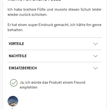
weitergeholfen haben...
Ich habe breitere Füße und musste diesen Schuh leider
0
0
Kommentieren
wieder zurück schicken.
Er hat einen super Eindruck gemacht, ich hätte ihn gerne
behalten.
VORTEILE
NACHTEILE
EINSATZBEREICH
Ja, ich würde das Produkt einem Freund
empfehlen