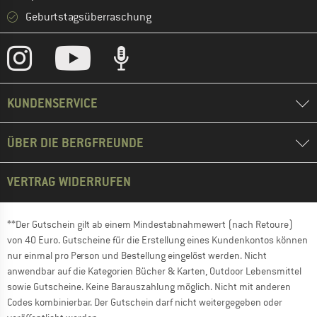
Geburtstagsüberraschung
KUNDENSERVICE
ÜBER DIE BERGFREUNDE
VERTRAG WIDERRUFEN
**Der Gutschein gilt ab einem Mindestabnahmewert (nach Retoure)
von 40 Euro. Gutscheine für die Erstellung eines Kundenkontos können
nur einmal pro Person und Bestellung eingelöst werden. Nicht
anwendbar auf die Kategorien Bücher & Karten, Outdoor Lebensmittel
sowie Gutscheine. Keine Barauszahlung möglich. Nicht mit anderen
Codes kombinierbar. Der Gutschein darf nicht weitergegeben oder