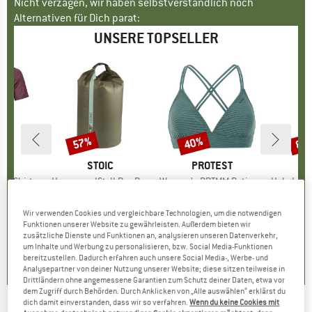
Nicht verzagen, wir haben selbstverständlich noch
Alternativen für Dich parat:
UNSERE TOPSELLER
57%
40%
80
Rabatt
Rabatt
Raba
E
OX
MARKE
STOIC
MARKE
PROTEST
k T-Shirt
Artikel
HarnosandSt. II Dry Bag
Artikel
Women's PRTMM Patio Triangle
Artikel
HeladagenSt. Insulated
gruppe
irt
Produktgruppe
Packsack
Produktgruppe
Bikini-Top
Pro
Isol
eis
duzierter Preis
62,97 €
9,95 €
ab
Preis
reduzierter Preis
4,28 €
39,95 €
Preis
reduzierter Preis
23,97 €
24,95
Wir verwenden Cookies und vergleichbare Technologien, um die notwendigen
Funktionen unserer Website zu gewährleisten. Außerdem bieten wir
zusätzliche Dienste und Funktionen an, analysieren unseren Datenverkehr,
4,3
(
3
)
5,0
(
2
)
4,9
(
23
)
um Inhalte und Werbung zu personalisieren, bzw. Social Media-Funktionen
bereitzustellen. Dadurch erfahren auch unsere Social Media-, Werbe- und
Analysepartner von deiner Nutzung unserer Website; diese sitzen teilweise in
Drittländern ohne angemessene Garantien zum Schutz deiner Daten, etwa vor
dem Zugriff durch Behörden. Durch Anklicken von „Alle auswählen“ erklärst du
dich damit einverstanden, dass wir so verfahren.
Wenn du keine Cookies mit