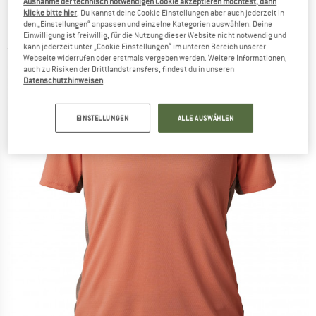
Ausnahme der technisch notwendigen Cookie akzeptieren möchtest, dann
FOX RACING
-
Women's Defend S/S Jersey -
klicke bitte hier
. Du kannst deine Cookie Einstellungen aber auch jederzeit in
Radtrikot
den „Einstellungen“ anpassen und einzelne Kategorien auswählen. Deine
Einwilligung ist freiwillig, für die Nutzung dieser Website nicht notwendig und
kann jederzeit unter „Cookie Einstellungen“ im unteren Bereich unserer
(0)
Webseite widerrufen oder erstmals vergeben werden. Weitere Informationen,
auch zu Risiken der Drittlandstransfers, findest du in unseren
Datenschutzhinweisen
.
EINSTELLUNGEN
ALLE AUSWÄHLEN