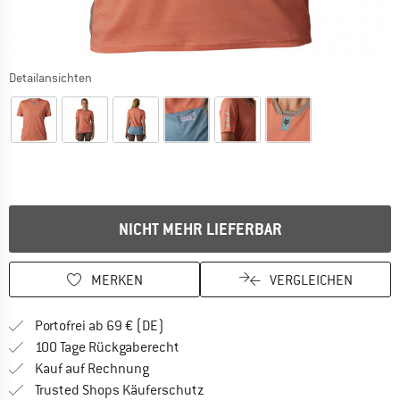
Detailansichten
NICHT MEHR LIEFERBAR
MERKEN
VERGLEICHEN
Finde mehr Informationen zu den Versan
Portofrei ab 69 € (DE)
Gehe hier zu den Rückgabe-Richtlinie
100 Tage Rückgaberecht
Finde die Zahlungs-Infos hier! Öffnet sich 
Kauf auf Rechnung
Finde alle Infos hier!
Trusted Shops Käuferschutz