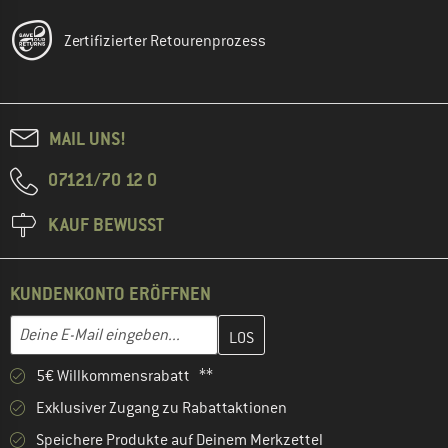
Zertifizierter Retourenprozess
MAIL UNS!
07121/70 12 0
KAUF BEWUSST
KUNDENKONTO ERÖFFNEN
Gib hier deine E-Mail-Adresse ein und erstelle im nächsten Schri
E-Mail-Adresse
5€ Willkommensrabatt **
Exklusiver Zugang zu Rabattaktionen
Speichere Produkte auf Deinem Merkzettel