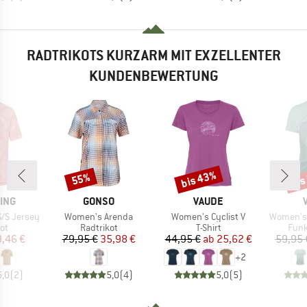
RADTRIKOTS KURZARM MIT EXZELLENTER
KUNDENBEWERTUNG
bis 43%
bis
55%
Rabatt
Rabatt
Raba
MARKE
MARKE
ING
GONSO
VAUDE
Artikel
Artikel
Artikel
S/S Jersey
Women's Arenda
Women's Cyclist V
Women's 
tgruppe
Produktgruppe
Produktgruppe
Prod
ot
Radtrikot
T-Shirt
Funk
eis
duzierter Preis
Preis
reduzierter Preis
Preis
reduzierter Preis
,46 €
79,95 €
35,98 €
44,95 €
ab
25,62 €
59,95 
+
2
5,0
(
2
)
5,0
(
4
)
5,0
(
5
)