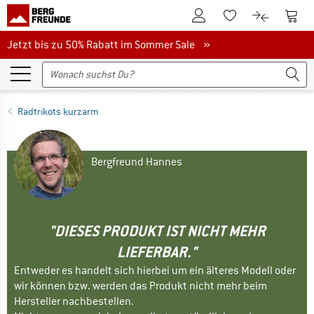
Zum Kundenkonto
Zum 
Zum Merkzettel.
Zum Produk
Jetzt bis zu 50% Rabatt im Sommer Sale
Jetzt bis zu 50% Rabatt im Sommer Sale »
Radtrikots kurzarm
Bergfreund Hannes
"DIESES PRODUKT IST NICHT MEHR
LIEFERBAR."
Entweder es handelt sich hierbei um ein älteres Modell oder
wir können bzw. werden das Produkt nicht mehr beim
Hersteller nachbestellen.