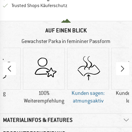
Finde alle Infos hier!
Trusted Shops Käuferschutz
AUF EINEN BLICK
Gewachster Parka in femininer Passform
0 g
100%
Kunden sagen:
Kunden
Weiterempfehlung
atmungsaktiv
le
MATERIALINFOS & FEATURES