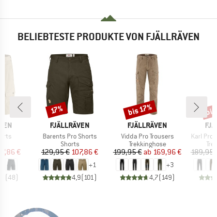
BELIEBTESTE PRODUKTE VON FJÄLLRÄVEN
bis 17%
bis
Rabatt
Rabatt
Raba
17%
MARKE
MARKE
MA
ÄVEN
FJÄLLRÄVEN
FJÄLLRÄVEN
FJÄ
Artikel
Artikel
Artikel
orts
Barents Pro Shorts
Vidda Pro Trousers
Karl Pro 
ktgruppe
Produktgruppe
Produktgruppe
Pro
s
Shorts
Trekkinghose
Tre
eis
duzierter Preis
Preis
reduzierter Preis
Preis
reduzierter Preis
07,86 €
129,95 €
107,86 €
199,95 €
ab
169,96 €
189,95 
+
1
+
3
,6
(
48
)
4,9
(
101
)
4,7
(
149
)