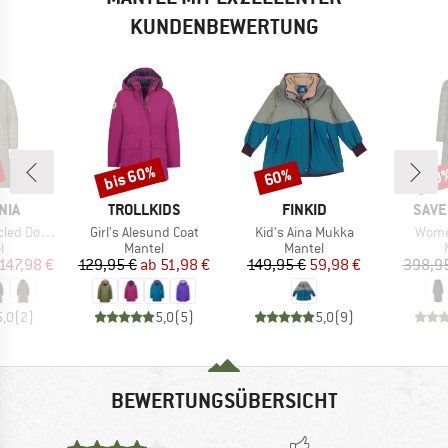
KUNDENBEWERTUNG
bis 60%
60%
60
Rabatt
Rabatt
Raba
MARKE
MARKE
MAR
NIA
TROLLKIDS
FINKID
SAVE
Artikel
Artikel
Artike
eater Parka
Girl's Alesund Coat
Kid's Aina Mukka
Women
ktgruppe
Produktgruppe
Produktgruppe
l
Mantel
Mantel
eis
duzierter Preis
Preis
reduzierter Preis
Preis
reduzierter Preis
147,98 €
129,95 €
ab
51,98 €
149,95 €
59,98 €
398,9
5,0
(
2
)
5,0
(
5
)
5,0
(
9
)
BEWERTUNGSÜBERSICHT