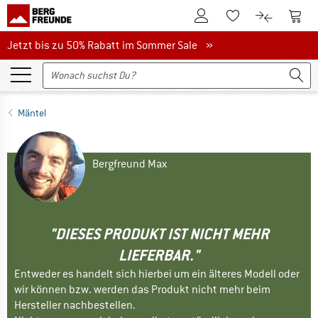
Zum Kundenkonto
Zum 
Zum Merkzettel.
Zum Produk
Jetzt bis zu 50% Rabatt im Sommer Sale
Jetzt bis zu 50% Rabatt im Sommer Sale »
Mäntel
Bergfreund Max
"DIESES PRODUKT IST NICHT MEHR
LIEFERBAR."
Entweder es handelt sich hierbei um ein älteres Modell oder
wir können bzw. werden das Produkt nicht mehr beim
Hersteller nachbestellen.