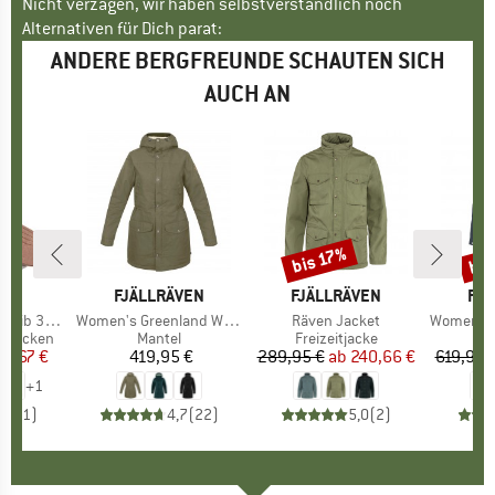
Nicht verzagen, wir haben selbstverständlich noch
Alternativen für Dich parat:
ANDERE BERGFREUNDE SCHAUTEN SICH
AUCH AN
bis
bis 17%
Rabatt
Raba
E
MO
MARKE
FJÄLLRÄVEN
MARKE
FJÄLLRÄVEN
MA
FJÄ
ib 3-Pack
Artikel
Women's Greenland Winter Parka
Artikel
Räven Jacket
Artikel
Women's Visb
pe
nssocken
Produktgruppe
Mantel
Produktgruppe
Freizeitjacke
eis
duzierter Preis
11,67 €
419,95 €
Preis
289,95 €
ab
Preis
reduzierter Preis
240,66 €
619,95 
+
1
1,0
(
1
)
4,7
(
22
)
5,0
(
2
)