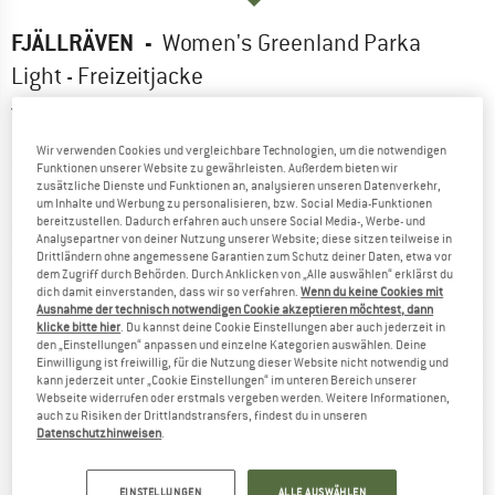
FJÄLLRÄVEN
-
Women's Greenland Parka
Light - Freizeitjacke
4,0
(1)
Wir verwenden Cookies und vergleichbare Technologien, um die notwendigen
Funktionen unserer Website zu gewährleisten. Außerdem bieten wir
zusätzliche Dienste und Funktionen an, analysieren unseren Datenverkehr,
um Inhalte und Werbung zu personalisieren, bzw. Social Media-Funktionen
bereitzustellen. Dadurch erfahren auch unsere Social Media-, Werbe- und
Analysepartner von deiner Nutzung unserer Website; diese sitzen teilweise in
Drittländern ohne angemessene Garantien zum Schutz deiner Daten, etwa vor
dem Zugriff durch Behörden. Durch Anklicken von „Alle auswählen“ erklärst du
dich damit einverstanden, dass wir so verfahren.
Wenn du keine Cookies mit
Ausnahme der technisch notwendigen Cookie akzeptieren möchtest, dann
klicke bitte hier
. Du kannst deine Cookie Einstellungen aber auch jederzeit in
den „Einstellungen“ anpassen und einzelne Kategorien auswählen. Deine
Einwilligung ist freiwillig, für die Nutzung dieser Website nicht notwendig und
kann jederzeit unter „Cookie Einstellungen“ im unteren Bereich unserer
Webseite widerrufen oder erstmals vergeben werden. Weitere Informationen,
auch zu Risiken der Drittlandstransfers, findest du in unseren
Datenschutzhinweisen
.
EINSTELLUNGEN
ALLE AUSWÄHLEN