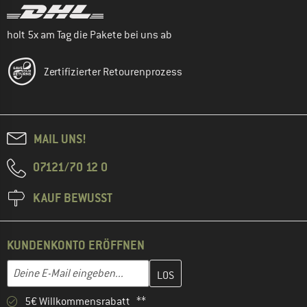
holt 5x am Tag die Pakete bei uns ab
Zertifizierter Retourenprozess
MAIL UNS!
07121/70 12 0
KAUF BEWUSST
KUNDENKONTO ERÖFFNEN
Gib hier deine E-Mail-Adresse ein und erstelle im nächsten Schri
E-Mail-Adresse
5€ Willkommensrabatt **