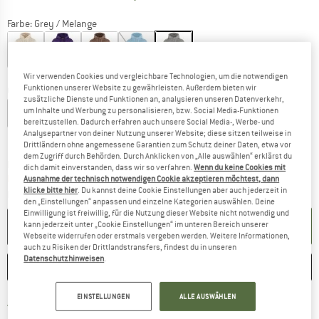
Farbe:
Grey / Melange
50%
50%
Wir verwenden Cookies und vergleichbare Technologien, um die notwendigen
Funktionen unserer Website zu gewährleisten. Außerdem bieten wir
Größe:
XL
zusätzliche Dienste und Funktionen an, analysieren unseren Datenverkehr,
um Inhalte und Werbung zu personalisieren, bzw. Social Media-Funktionen
XXS
XS
S
M
L
XL
bereitzustellen. Dadurch erfahren auch unsere Social Media-, Werbe- und
Analysepartner von deiner Nutzung unserer Website; diese sitzen teilweise in
Größentabelle
Drittländern ohne angemessene Garantien zum Schutz deiner Daten, etwa vor
dem Zugriff durch Behörden. Durch Anklicken von „Alle auswählen“ erklärst du
Der Link öffnet sich in einer Infobox und beinhaltet
Lieferzeit: 2-4 Werktage
dich damit einverstanden, dass wir so verfahren.
Wenn du keine Cookies mit
Nur noch einmal auf Lager!
Ausnahme der technisch notwendigen Cookie akzeptieren möchtest, dann
klicke bitte hier
. Du kannst deine Cookie Einstellungen aber auch jederzeit in
Menge:
den „Einstellungen“ anpassen und einzelne Kategorien auswählen. Deine
Einwilligung ist freiwillig, für die Nutzung dieser Website nicht notwendig und
IN DEN WARENKORB
kann jederzeit unter „Cookie Einstellungen“ im unteren Bereich unserer
Webseite widerrufen oder erstmals vergeben werden. Weitere Informationen,
auch zu Risiken der Drittlandstransfers, findest du in unseren
Datenschutzhinweisen
.
MERKEN
VERGLEICHEN
EINSTELLUNGEN
ALLE AUSWÄHLEN
Finde mehr Informationen zu den Versan
Portofrei ab 69 € (DE)