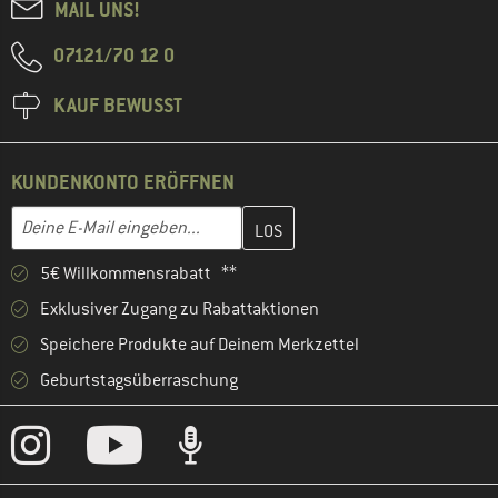
MAIL UNS!
07121/70 12 0
KAUF BEWUSST
KUNDENKONTO ERÖFFNEN
Gib hier deine E-Mail-Adresse ein und erstelle im nächsten Schri
E-Mail-Adresse
5€ Willkommensrabatt **
Exklusiver Zugang zu Rabattaktionen
Speichere Produkte auf Deinem Merkzettel
Geburtstagsüberraschung