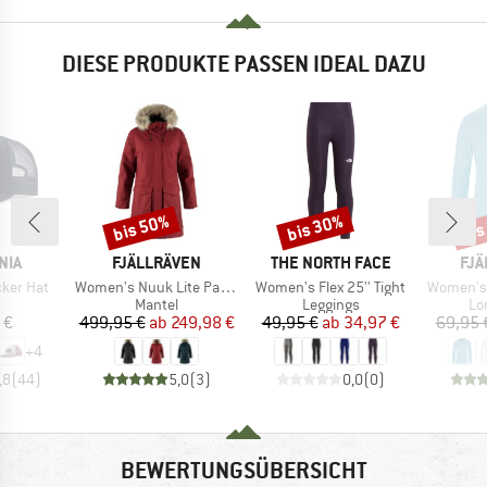
DIESE PRODUKTE PASSEN IDEAL DAZU
bis 50%
bis 30%
bis
Rabatt
Rabatt
Raba
MARKE
MARKE
MA
NIA
FJÄLLRÄVEN
THE NORTH FACE
FJÄ
Artikel
Artikel
Artikel
cker Hat
Women's Nuuk Lite Parka
Women's Flex 25'' Tight
Women's 
uktgruppe
Produktgruppe
Produktgruppe
Pr
Mantel
Leggings
Lo
eis
Preis
reduzierter Preis
Preis
reduzierter Preis
 €
499,95 €
ab
249,98 €
49,95 €
ab
34,97 €
69,95 
+
4
,8
(
44
)
5,0
(
3
)
0,0
(
0
)
BEWERTUNGSÜBERSICHT