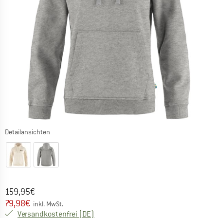
Detailansichten
Ursprünglicher Preis :
Preis:
159,95
€
79,98
€
inkl. MwSt.
Deutschland. Informationen zu den Ver
Versandkostenfrei
(DE)