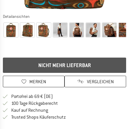
Detailansichten
NICHT MEHR LIEFERBAR
MERKEN
VERGLEICHEN
Finde mehr Informationen zu den Versan
Portofrei ab 69 € (DE)
Gehe hier zu den Rückgabe-Richtlinie
100 Tage Rückgaberecht
Finde die Zahlungs-Infos hier! Öffnet sich 
Kauf auf Rechnung
Finde alle Infos hier!
Trusted Shops Käuferschutz