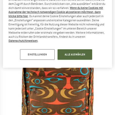
FJÄLLRÄVEN
-
Kånken Art 16 - Daypack
dem Zugriff durch Behörden. Durch Anklicken von „Alle auswählen“ erklärst du
dich damit einverstanden, dass wir so verfahren.
Wenn du keine Cookies mit
(0)
Ausnahme der technisch notwendigen Cookie akzeptieren möchtest, dann
klicke bitte hier
. Du kannst deine Cookie Einstellungen aber auch jederzeit in
den „Einstellungen“ anpassen und einzelne Kategorien auswählen. Deine
Einwilligung ist freiwillig, für die Nutzung dieser Website nicht notwendig und
kann jederzeit unter „Cookie Einstellungen“ im unteren Bereich unserer
Webseite widerrufen oder erstmals vergeben werden. Weitere Informationen,
auch zu Risiken der Drittlandstransfers, findest du in unseren
Datenschutzhinweisen
.
EINSTELLUNGEN
ALLE AUSWÄHLEN