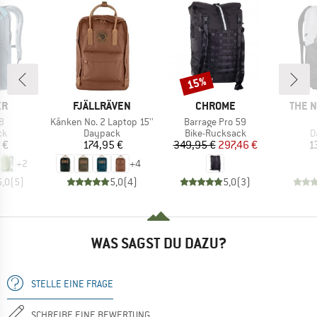
15%
Rabatt
E
MARKE
MARKE
MARK
ER
FJÄLLRÄVEN
CHROME
THE 
Artikel
Artikel
8
Kånken No. 2 Laptop 15''
Barrage Pro 59
tgruppe
Produktgruppe
Produktgruppe
P
ck
Daypack
Bike-Rucksack
D
eis
Preis
Preis
reduzierter Preis
 €
174,95 €
349,95 €
297,46 €
1
+
2
+
4
5,0
(
5
)
5,0
(
4
)
5,0
(
3
)
WAS SAGST DU DAZU?
STELLE EINE FRAGE
SCHREIBE EINE BEWERTUNG