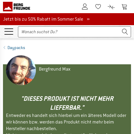
Zum Kundenkonto
Zum 
Zum Merkzettel.
Zum Produk
Jetzt bis zu 50% Rabatt im Sommer Sale
Jetzt bis zu 50% Rabatt im Sommer Sale »
Daypacks
Bergfreund Max
"DIESES PRODUKT IST NICHT MEHR
LIEFERBAR."
Entweder es handelt sich hierbei um ein älteres Modell oder
wir können bzw. werden das Produkt nicht mehr beim
Hersteller nachbestellen.