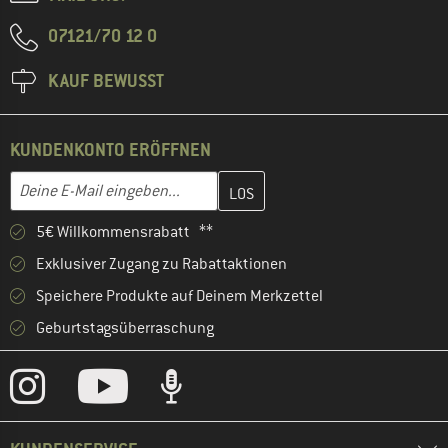
07121/70 12 0
KAUF BEWUSST
KUNDENKONTO ERÖFFNEN
Gib hier deine E-Mail-Adresse ein und erstelle im nächsten Schri
E-Mail-Adresse
5€ Willkommensrabatt **
Exklusiver Zugang zu Rabattaktionen
Speichere Produkte auf Deinem Merkzettel
Geburtstagsüberraschung