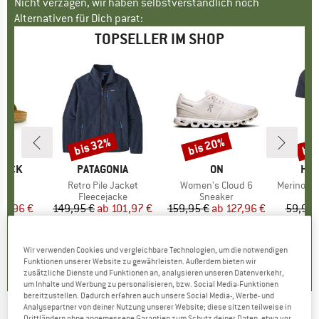
Nicht verzagen, wir haben selbstverständlich noch
Alternativen für Dich parat:
TOPSELLER IM SHOP
bis 32%
bis 20%
bis
Rabatt
Rabatt
Raba
TOCK
MARKE
PATAGONIA
MARKE
ON
MA
HEB
 BF
Artikel
Retro Pile Jacket
Artikel
Women's Cloud 6
Artikel
MerinoMix150 Pi
tgruppe
en
Produktgruppe
Fleecejacke
Produktgruppe
Sneaker
Pr
Me
eis
duzierter Preis
71,96 €
149,95 €
ab
Preis
reduzierter Preis
101,97 €
159,95 €
ab
Preis
reduzierter Preis
127,96 €
59,95 
+
6
+
1
+
9
,8
(
20
)
4,6
(
71
)
4,7
(
48
)
Wir verwenden Cookies und vergleichbare Technologien, um die notwendigen
Funktionen unserer Website zu gewährleisten. Außerdem bieten wir
zusätzliche Dienste und Funktionen an, analysieren unseren Datenverkehr,
um Inhalte und Werbung zu personalisieren, bzw. Social Media-Funktionen
bereitzustellen. Dadurch erfahren auch unsere Social Media-, Werbe- und
Analysepartner von deiner Nutzung unserer Website; diese sitzen teilweise in
Drittländern ohne angemessene Garantien zum Schutz deiner Daten, etwa vor