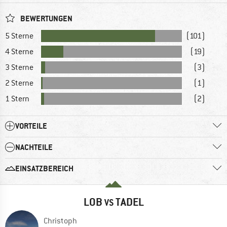
BEWERTUNGEN
5 Sterne
(101)
4 Sterne
(19)
3 Sterne
(3)
2 Sterne
(1)
1 Stern
(2)
VORTEILE
NACHTEILE
EINSATZBEREICH
LOB
TADEL
VS
Christoph