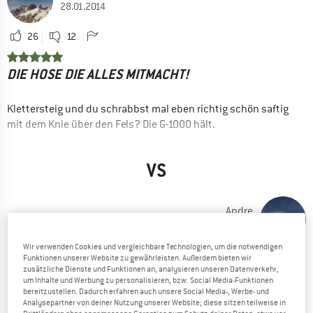
28.01.2014
26
12
DIE HOSE DIE ALLES MITMACHT!
Klettersteig und du schrabbst mal eben richtig schön saftig
mit dem Knie über den Fels? Die G-1000 hält.
Du packst Dich im Geröll schön auf den Allerwertesten und
VS
kugelst fast noch 2x umher? Die G-1000 hält.
Du hast die Hände voll und kein Bock den Rucksack
Andre
abzusetzen? Die G-1000 hat genug Taschen.
18.11.2022
Mit Wachs stark wasser- und windabweisend.
Wir verwenden Cookies und vergleichbare Technologien, um die notwendigen
2
2
Funktionen unserer Website zu gewährleisten. Außerdem bieten wir
Die G-1000 kanns.
zusätzliche Dienste und Funktionen an, analysieren unseren Datenverkehr,
um Inhalte und Werbung zu personalisieren, bzw. Social Media-Funktionen
TOLLE HOSE, ABER LEIDER NICHT IN
bereitzustellen. Dadurch erfahren auch unsere Social Media-, Werbe- und
Ohne Wachs leichter und atmungsaktiver. (Einfach 2x in die
Analysepartner von deiner Nutzung unserer Website; diese sitzen teilweise in
Waschmaschine).
KURZGRÖSSEN