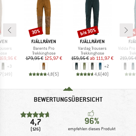
bis 30%
bis
30%
Rabatt
Rabatt
Raba
MARKE
MARKE
MA
ÄVEN
FJÄLLRÄVEN
FJÄLLRÄVEN
FJÄ
Artikel
Artikel
Artikel
rousers
Barents Pro
Vardag Trousers
Vidda Pro Ven
gruppe
Produktgruppe
Produktgruppe
Pro
hose
Trekkinghose
Trekkinghose
Tre
eis
duzierter Preis
Preis
reduzierter Preis
Preis
reduzierter Preis
169,96 €
179,95 €
125,97 €
159,95 €
ab
111,97 €
219,95 
+
3
+
2
,7
(
149
)
4,8
(
5
)
4,6
(
40
)
BEWERTUNGSÜBERSICHT
96%
4,7
(126)
empfehlen dieses Produkt