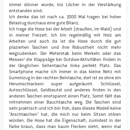
immer dünner wurde, bis Löcher in der Verstärkung
entstanden sind.
Ich denke das ist nach ca. 1000 Mal tragen bei hoher
Belastug durchaus eine gute Bilanz.
Ich trage die Hose bei der Arbeit (draußen, im Wald) und
in meiner Freizeit. Ich bin regelmäßig mit Holz am
Arbeiten und auch da ist die Hose durch die gut
plazierten Taschen und ihre Robustheit nicht mehr
wegzudenken. Der Meterstab beim Werkeln oder das
Messer/ die Klappsäge bei Outdoor-Aktivitäten finden in
der länglichen Seitentasche links perfekt Platz. Das
Smartphone mache ich immer in das kleine Netz mit
Gummizug in der rechten Beintasche, dort ist es ohne ein
Herumschlackern super aufgeräumt. Schlüssel,
Autoschlüssel, Geldbeutel und anderes finden in den
anderen Taschen enstspannt einen Platz. Somit fällt das
mitnehmen einer Bauchtasche weg. Die Taschen sind
sehr praktisch und ich bin froh, dass dieses Modell keine
"Arschtaschen" hat, die mich nur beim Sitzen stören
würden. Die Hose hat die Eigenschaft, zumidest in der
Farbe braun, dass man kaum Flecken sieht, wenn mal