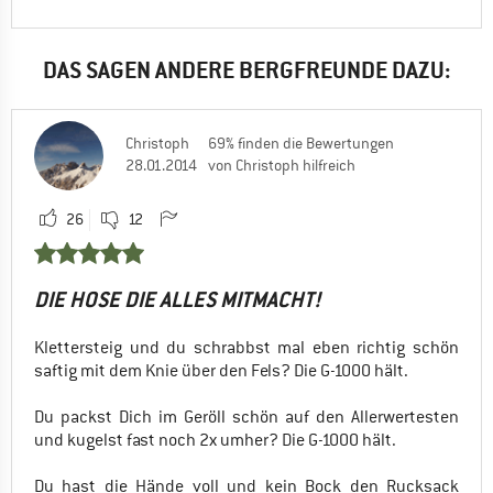
Preis / Leistung
EINSATZBEREICH
DAS SAGEN ANDERE BERGFREUNDE DAZU:
Allround
Reisen
Wandern
Christoph
69% finden die Bewertungen
28.01.2014
von Christoph hilfreich
Trekking
Ja, ich würde das Produkt einem Freund empfehlen
26
12
DIE HOSE DIE ALLES MITMACHT!
Klettersteig und du schrabbst mal eben richtig schön
saftig mit dem Knie über den Fels? Die G-1000 hält.
Du packst Dich im Geröll schön auf den Allerwertesten
und kugelst fast noch 2x umher? Die G-1000 hält.
Du hast die Hände voll und kein Bock den Rucksack