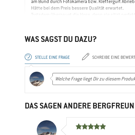
am Bund durch Fotokamera bzw. Klettergurt Abrieb 
Hätte bei dem Preis bessere Qualität erwartet.
Trotzdem überzeugt die Hose, denn sie sitzt perfek
VORTEILE
Guter Schnitt
WAS SAGST DU DAZU?
Robust
NACHTEILE
STELLE EINE FRAGE
SCHREIBE EINE BEWER
Pilling
Ja, ich würde das Produkt einem Freund e
DAS SAGEN ANDERE BERGFREUN