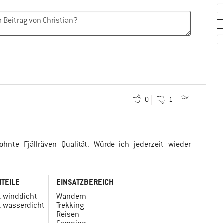
0
1
nte Fjällräven Qualität. Würde ich jederzeit wieder
TEILE
EINSATZBEREICH
t winddicht
Wandern
t wasserdicht
Trekking
Reisen
Camping