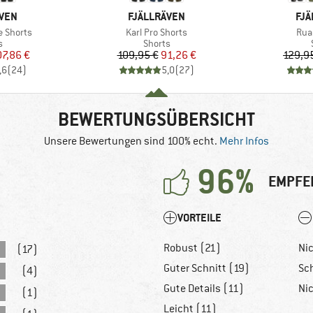
MARKE
MA
ÄVEN
FJÄLLRÄVEN
FJÄ
Artikel
Arti
e Shorts
Karl Pro Shorts
Rua
ktgruppe
Produktgruppe
s
Shorts
eis
duzierter Preis
Preis
reduzierter Preis
07,86 €
109,95 €
91,26 €
129,9
,6
(
24
)
5,0
(
27
)
BEWERTUNGSÜBERSICHT
Unsere Bewertungen sind 100% echt.
Mehr Infos
96%
EMPFE
VORTEILE
Robust (21)
Ni
(17)
Guter Schnitt (19)
Sc
(4)
Gute Details (11)
Ni
(1)
Leicht (11)