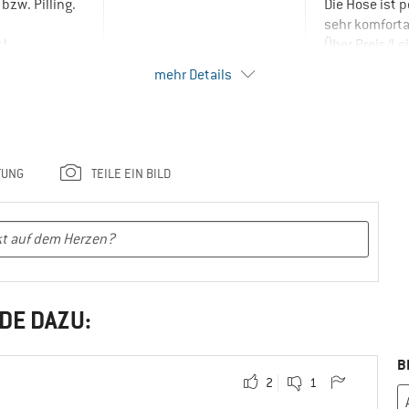
bzw. Pilling.
Die Hose ist 
sehr komforta
t!
Über Preis/Le
billige Hose 
mehr Details
dann bitte au
Diese Shorts 
einen dieser K
Kleine Kritik
TUNG
TEILE EIN BILD
Sternen:
mpfehlen
Ich habe ne s
komplett, du
bewusst die s
Kontrast wie 
Arbeitsbekle
DE DAZU:
musste ich fe
Farbton „Schw
B
schwarzen Ap
2
1
Trotzdem beha