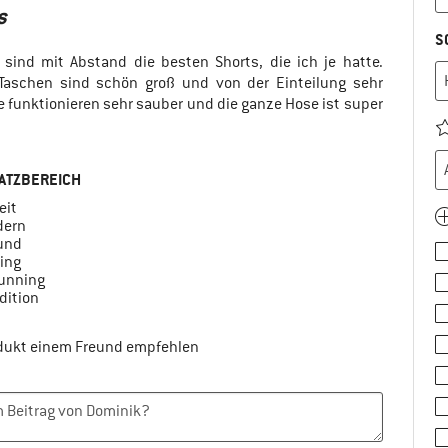
s
VORTEILE
S
Guter Schnitt
s sind mit Abstand die besten Shorts, die ich je hatte.
 Taschen sind schön groß und von der Einteilung sehr
Robust
e funktionieren sehr sauber und die ganze Hose ist super
Gute Details
Leicht
ATZBEREICH
EINSATZBERE
Freizeit
eit
ern
Allround
ound
ing
Trekking
running
Expedition
dition
Wandern
odukt einem Freund empfehlen
Ja, i