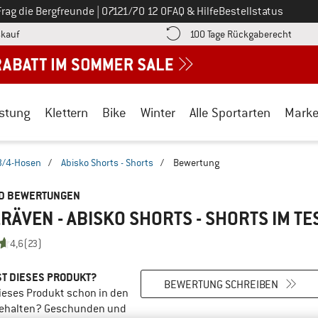
Ruf uns an unter
Frag die Bergfreunde
|
07121/70 12 0
FAQ & Hilfe
Bestellstatus
Finde die Zahlungs-Infos hier! Öffnet sich in einer Infobox
Gehe h
kauf
100 Tage Rückgaberecht
stung
Klettern
Bike
Winter
Alle Sportarten
Mark
3/4-Hosen
/
Abisko Shorts - Shorts
/
Bewertung
ND BEWERTUNGEN
RÄVEN - ABISKO SHORTS - SHORTS
IM TE
4,6
(23)
T DIESES PRODUKT?
BEWERTUNG SCHREIBEN
ieses Produkt schon in den
ehalten? Geschunden und