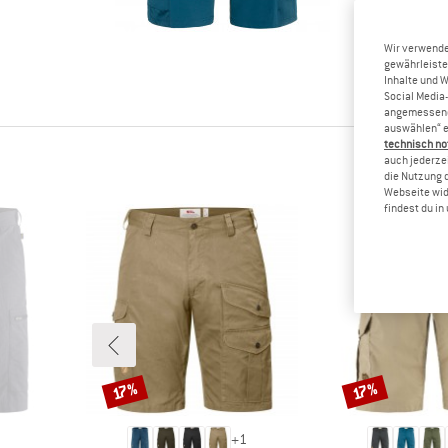
zermürbe
Andere Be
Wir verwende
Feedback 
gewährleiste
ihnen.
Inhalte und 
Social Media-
angemessene 
auswählen“ e
technisch no
auch jederzei
die Nutzung 
Webseite wid
findest du i
Rabatt
Rabatt
17%
17%
+
1