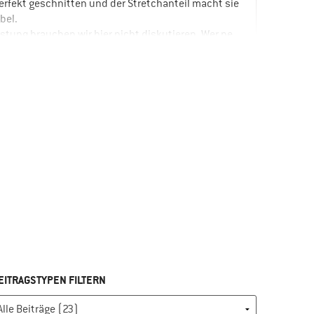
perfekt geschnitten und der Stretchanteil macht sie
bel.
istung brauchen wir hier nicht diskutieren. Wer ne
braucht kann ja eine mitm Vogel drauf nehmen, aber
ch nicht über Haltbarkeit und Passform meckern.
ist meine 8. Hose von Fjällräven und ich hab nicht
äufe bereut. Die Dinger sind einfach Top.
, und das ist auch der Grund für den Abzug bei den
chwarze Hose bestellt und hier im Shop wird die als
rchgehend gleich schwarz angezeigt. Hatte ganz
chwarze genommen, weil mir dieser 2-Farben-
bei vielen Hosen aus dem Bereich der
idung ziemlich auf den Keks geht. Beim auspacken
ststellen dass es einen krassen Unterschied im
arz“ gibt. Die schwarze Hose ist ehr Anthrazit mit
EITRAGSTYPEN FILTERN
plikationen.
lte ich sie, mag sie.