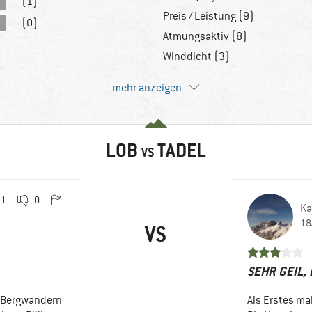
(1)
Preis / Leistung (9)
(0)
Atmungsaktiv (8)
Winddicht (3)
mehr anzeigen
LOB
TADEL
VS
1
0
Ka
18
VS
SEHR GEIL, 
d Bergwandern
Als Erstes mal