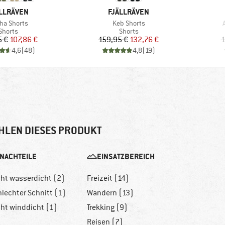
RKE
MARKE
LLRÄVEN
FJÄLLRÄVEN
kel
Artikel
A
ha Shorts
Keb Shorts
Produktgruppe
Produktgruppe
Shorts
Shorts
Preis
reduzierter Preis
Preis
reduzierter Preis
5 €
107,86 €
159,95 €
132,76 €
1
4,6
(
48
)
4,8
(
19
)
HLEN DIESES PRODUKT
NACHTEILE
EINSATZBEREICH
cht wasserdicht (2)
Freizeit (14)
hlechter Schnitt (1)
Wandern (13)
cht winddicht (1)
Trekking (9)
Reisen (7)