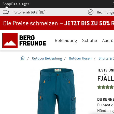
Zum
Shop
Basislager
Portofrei ab 69 € (DE)
Rechnungs
Jetzt bis zu 50% Rabatt im Sommer Sale
Bekleidung
Schuhe
Ausrü
Startseite
/
Outdoor Bekleidung
/
Outdoor Hosen
/
Shorts & 
TESTS U
FJÄLL
DU KENNS
Du hast d
Händen g