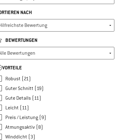
ORTIEREN NACH
BEWERTUNGEN
ICH
VORTEILE
Robust (21)
Guter Schnitt (19)
Gute Details (11)
Leicht (11)
ch würde das Produkt einem Freund empfehlen
Preis / Leistung (9)
Atmungsaktiv (8)
Winddicht (3)