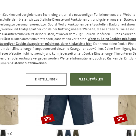
n wollen?
rgfreunde freuen sich, Dein
n Cookies und vergleichbare Technologien, um die notwendigen Funktionen unserer Website
zu lesen - teile es mit
n. Außerdem bieten wir zusätzliche Dienste und Funktionen an, analysieren unseren Datenv
Werbung zu personalisieren, bzw. Social Media-Funktionen bereitzustellen. Dadurch erfahren
, Werbe- und Analysepartner von deiner Nutzung unserer Website; diese sitzen teilweise in D
Garantien zum Schutz deiner Daten, etwa vor dem Zugriff durch Behörden. Durch Anklicken 
rklärst du dich damit einverstanden, dass wir so verfahren.
Wenn du keine Cookies mit Ausn
twendigen Cookie akzeptieren möchtest, dann klicke bitte hier
. Du kannst deine Cookie Eins
ANDERE BERGFREUNDE SCHAUTEN SICH AUCH AN
t in den „Einstellungen“ anpassen und einzelne Kategorien auswählen. Deine Einwilligung ist f
dieser Website nicht notwendig und kann jederzeit unter „Cookie Einstellungen“ im unteren B
errufen oder erstmals vergeben werden. Weitere Informationen, auch zu Risiken der Drittlan
n unseren
Datenschutzhinweisen
.
EINSTELLUNGEN
ALLE AUSWÄHLEN
Rabatt
Rabatt
17%
17%
+
2