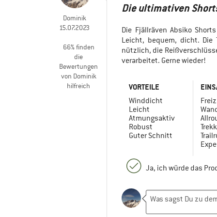
Die ultimativen Short
Dominik
15.07.2023
Die Fjällräven Absiko Short
Leicht, bequem, dicht. Die
66% finden
nützlich, die Reißverschlüss
die
verarbeitet. Gerne wieder!
Bewertungen
von Dominik
hilfreich
VORTEILE
EINS
Winddicht
Freiz
Leicht
Wand
Atmungsaktiv
Allr
Robust
Trekk
Guter Schnitt
Trail
Expe
Ja, ich würde das Pr