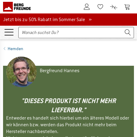
Zum Kundenkonto
Zum 
Zum Merkzettel.
Zum Produk
Jetzt bis zu 50% Rabatt im Sommer Sale
Jetzt bis zu 50% Rabatt im Sommer Sale »
Hemden
Bergfreund Hannes
"DIESES PRODUKT IST NICHT MEHR
LIEFERBAR."
Entweder es handelt sich hierbei um ein älteres Modell oder
wir können bzw. werden das Produkt nicht mehr beim
Hersteller nachbestellen.