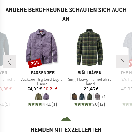
ANDERE BERGFREUNDE SCHAUTEN SICH AUCH
AN
25%
35
Rabatt
Raba
MARKE
MARKE
MARK
ÄVEN
PASSENGER
FJÄLLRÄVEN
THE 
Artikel
Artikel
Artikel
 Overshirt
Backcountry Cord Light Shirt
Singi Heavy Flannel Shirt
S/s H
ktgruppe
Produktgruppe
Produktgruppe
d
Hemd
Hemd
eis
duzierter Preis
Preis
reduzierter Preis
Preis
3,98 €
74,95 €
56,21 €
123,45 €
49,9
+
1
5,0
(
1
)
4,0
(
1
)
5,0
(
12
)
HEMDEN MIT EXZELLENTER