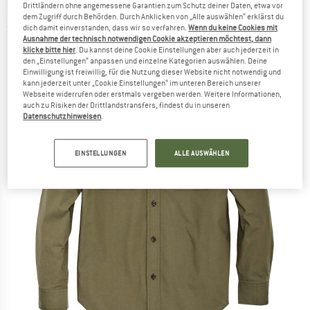
FILSON
-
Twin Lakes Sport Shirt - Hemd
Drittländern ohne angemessene Garantien zum Schutz deiner Daten, etwa vor
dem Zugriff durch Behörden. Durch Anklicken von „Alle auswählen“ erklärst du
(0)
dich damit einverstanden, dass wir so verfahren.
Wenn du keine Cookies mit
Ausnahme der technisch notwendigen Cookie akzeptieren möchtest, dann
klicke bitte hier
. Du kannst deine Cookie Einstellungen aber auch jederzeit in
den „Einstellungen“ anpassen und einzelne Kategorien auswählen. Deine
Einwilligung ist freiwillig, für die Nutzung dieser Website nicht notwendig und
kann jederzeit unter „Cookie Einstellungen“ im unteren Bereich unserer
Webseite widerrufen oder erstmals vergeben werden. Weitere Informationen,
auch zu Risiken der Drittlandstransfers, findest du in unseren
Datenschutzhinweisen
.
EINSTELLUNGEN
ALLE AUSWÄHLEN