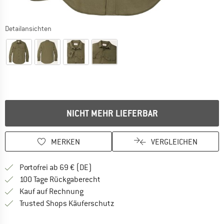
Detailansichten
NICHT MEHR LIEFERBAR
MERKEN
VERGLEICHEN
Finde mehr Informationen zu den Versan
Portofrei ab 69 € (DE)
Gehe hier zu den Rückgabe-Richtlinie
100 Tage Rückgaberecht
Finde die Zahlungs-Infos hier! Öffnet sich 
Kauf auf Rechnung
Finde alle Infos hier!
Trusted Shops Käuferschutz