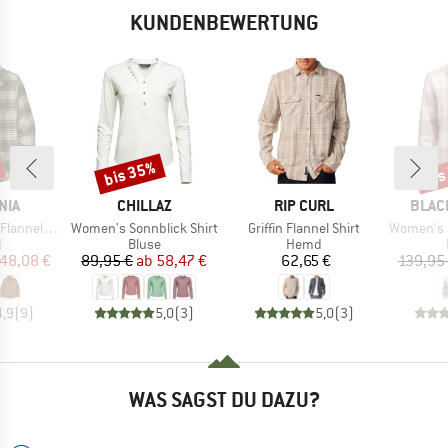
KUNDENBEWERTUNG
bis 35%
bis
Rabatt
Raba
MARKE
MARKE
MARK
NIA
CHILLAZ
RIP CURL
BLAC
Artikel
Artikel
Artikel
nel Shirt
Women's Sonnblick Shirt
Griffin Flannel Shirt
Women's Proje
ktgruppe
Produktgruppe
Produktgruppe
d
Bluse
Hemd
eis
duzierter Preis
Preis
reduzierter Preis
Preis
48,08 €
89,95 €
ab
58,47 €
62,65 €
139,95
4,9
(
9
)
5,0
(
3
)
5,0
(
3
)
WAS SAGST DU DAZU?