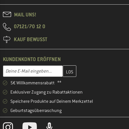
MAIL UNS!
07121/70 12 0
KAUF BEWUSST
KUNDENKONTO ERÖFFNEN
Gib hier deine E-Mail-Adresse ein und erstelle im nächsten Schri
E-Mail-Adresse
5€ Willkommensrabatt **
Exklusiver Zugang zu Rabattaktionen
Speichere Produkte auf Deinem Merkzettel
Geburtstagsüberraschung