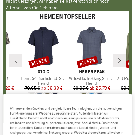
Nicht verzagen, wir haben selbstverständlich noch
Alternativen für Dich parat:
HEMDEN TOPSELLER
bis 52%
bis 57%
bis
Rabatt
Rabatt
Raba
E
PA
MARKE
STOIC
MARKE
HEBER PEAK
Shirt
Artikel
Hemp54 BjurholmSt. S/S Shirt
Artikel
WillowHe. Trekking Shirt S/S
Artikel
AntiMosquito 
uktgruppe
d
Produktgruppe
Hemd
Produktgruppe
Hemd
eis
duzierter Preis
42,22 €
79,95 €
ab
Preis
reduzierter Preis
38,38 €
59,95 €
ab
Preis
reduzierter Preis
25,78 €
89,95 
5,0
(
1
)
4,8
(
17
)
4,4
(
8
)
Wir verwenden Cookies und vergleichbare Technologien, um die notwendigen
Funktionen unserer Website zu gewährleisten. Außerdem bieten wir
zusätzliche Dienste und Funktionen an, analysieren unseren Datenverkehr,
um Inhalte und Werbung zu personalisieren, bzw. Social Media-Funktionen
bereitzustellen. Dadurch erfahren auch unsere Social Media-, Werbe- und
Analysepartner von deiner Nutzung unserer Website; diese sitzen teilweise in