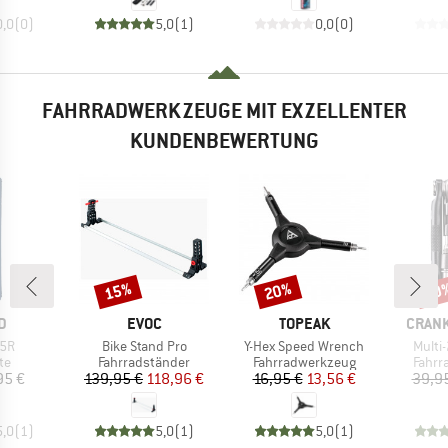
0,0
(
0
)
5,0
(
1
)
0,0
(
0
)
FAHRRADWERKZEUGE MIT EXZELLENTER
KUNDENBEWERTUNG
15%
20%
20
Rabatt
Rabatt
Raba
E
MARKE
MARKE
MARK
D
EVOC
TOPEAK
CRAN
Artikel
Artikel
Artike
.5R
Bike Stand Pro
Y-Hex Speed Wrench
Multi-
tgruppe
Produktgruppe
Produktgruppe
Produ
te
Fahrradständer
Fahrradwerkzeug
Fahrr
eis
Preis
reduzierter Preis
Preis
reduzierter Preis
95 €
139,95 €
118,96 €
16,95 €
13,56 €
39,9
5,0
(
1
)
5,0
(
1
)
5,0
(
1
)