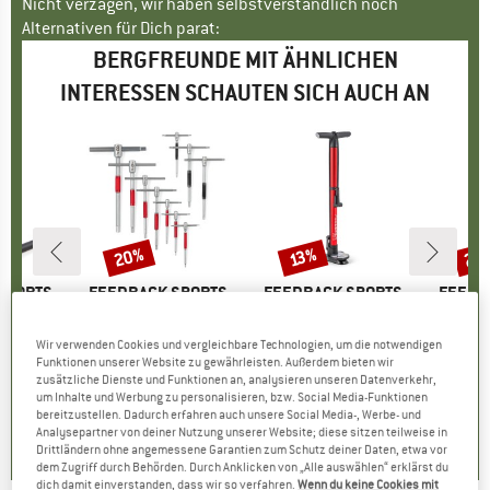
Nicht verzagen, wir haben selbstverständlich noch
Alternativen für Dich parat:
BERGFREUNDE MIT ÄHNLICHEN
INTERESSEN SCHAUTEN SICH AUCH AN
20%
20
13%
Rabatt
Rabatt
Raba
SPORTS
MARKE
FEEDBACK SPORTS
MARKE
FEEDBACK SPORTS
MARKE
FEEDB
 Scorpion
Artikel
T-Handle Kit
Artikel
Standpumpe Pneuma CC
Artikel
Zangenschlü
uppe
änder
Produktgruppe
Werkzeugset
Produktgruppe
Standpumpe
Produ
Fahrr
Wir verwenden Cookies und vergleichbare Technologien, um die notwendigen
eis
duzierter Preis
,76 €
199,95 €
Preis
reduzierter Preis
159,96 €
98,95 €
Preis
reduzierter Preis
86,09 €
52,95
Funktionen unserer Website zu gewährleisten. Außerdem bieten wir
zusätzliche Dienste und Funktionen an, analysieren unseren Datenverkehr,
um Inhalte und Werbung zu personalisieren, bzw. Social Media-Funktionen
0,0
(
0
)
0,0
(
0
)
0,0
(
0
)
bereitzustellen. Dadurch erfahren auch unsere Social Media-, Werbe- und
Analysepartner von deiner Nutzung unserer Website; diese sitzen teilweise in
Drittländern ohne angemessene Garantien zum Schutz deiner Daten, etwa vor
dem Zugriff durch Behörden. Durch Anklicken von „Alle auswählen“ erklärst du
dich damit einverstanden, dass wir so verfahren.
Wenn du keine Cookies mit