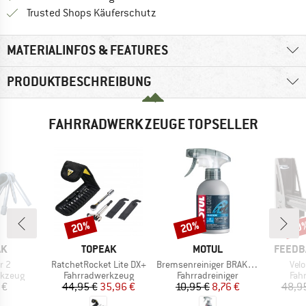
Finde alle Infos hier!
Trusted Shops Käuferschutz
MATERIALINFOS & FEATURES
PRODUKTBESCHREIBUNG
FAHRRADWERKZEUGE TOPSELLER
20%
20%
20
Rabatt
Rabatt
Raba
E
MARKE
MARKE
MARKE
AK
TOPEAK
MOTUL
FEEDB
Artikel
Artikel
Arti
 2
RatchetRocket Lite DX+
Bremsenreiniger BRAKE CLEAN
Velo
uppe
Produktgruppe
Produktgruppe
Pro
rkzeug
Fahrradwerkzeug
Fahrradreiniger
Fah
eis
Preis
reduzierter Preis
Preis
reduzierter Preis
 €
44,95 €
35,96 €
10,95 €
8,76 €
48,9