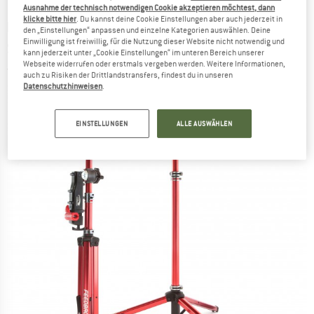
Ausnahme der technisch notwendigen Cookie akzeptieren möchtest, dann
klicke bitte hier
. Du kannst deine Cookie Einstellungen aber auch jederzeit in
FEEDBACK SPORTS
-
Pro Elite-B Reparatur
den „Einstellungen“ anpassen und einzelne Kategorien auswählen. Deine
Einwilligung ist freiwillig, für die Nutzung dieser Website nicht notwendig und
Ständer - Fahrradständer
kann jederzeit unter „Cookie Einstellungen“ im unteren Bereich unserer
Webseite widerrufen oder erstmals vergeben werden. Weitere Informationen,
(0)
auch zu Risiken der Drittlandstransfers, findest du in unseren
Datenschutzhinweisen
.
EINSTELLUNGEN
ALLE AUSWÄHLEN