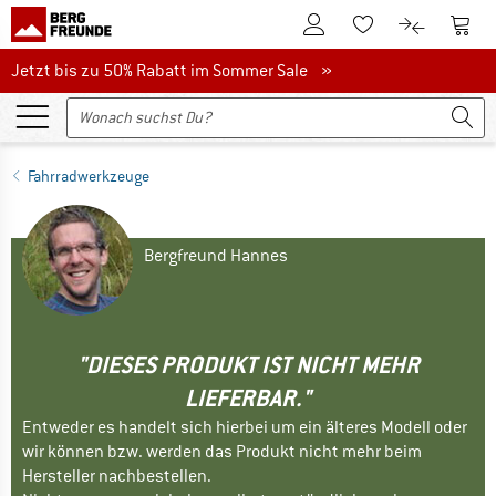
Zum Kundenkonto
Zum 
Zum Merkzettel.
Zum Produk
Jetzt bis zu 50% Rabatt im Sommer Sale
Jetzt bis zu 50% Rabatt im Sommer Sale »
Fahrradwerkzeuge
Bergfreund Hannes
"DIESES PRODUKT IST NICHT MEHR
LIEFERBAR."
Entweder es handelt sich hierbei um ein älteres Modell oder
wir können bzw. werden das Produkt nicht mehr beim
Hersteller nachbestellen.