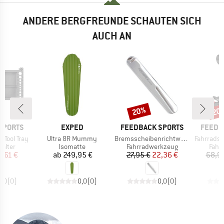
ANDERE BERGFREUNDE SCHAUTEN SICH
AUCH AN
20%
20
Rabatt
Raba
MARKE
MARKE
MARKE
SPORTS
EXPED
FEEDBACK SPORTS
FEEDB
Artikel
Artikel
Artikel
 Tool Tray
Ultra 8R Mummy
Bremsscheibenrichtwerkzeug
Fahrradstän
uppe
Produktgruppe
Produktgruppe
Prod
alter
Isomatte
Fahrradwerkzeug
Fahr
eis
duzierter Preis
Preis
Preis
reduzierter Preis
1,61 €
ab
249,95 €
27,95 €
22,36 €
68,9
0,0
(
0
)
0,0
(
0
)
0,0
(
0
)