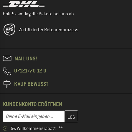
holt 5x am Tag die Pakete bei uns ab
Zertifizierter Retourenprozess
MAIL UNS!
07121/70 12 0
KAUF BEWUSST
KUNDENKONTO ERÖFFNEN
Gib hier deine E-Mail-Adresse ein und erstelle im nächsten Schri
E-Mail-Adresse
5€ Willkommensrabatt **