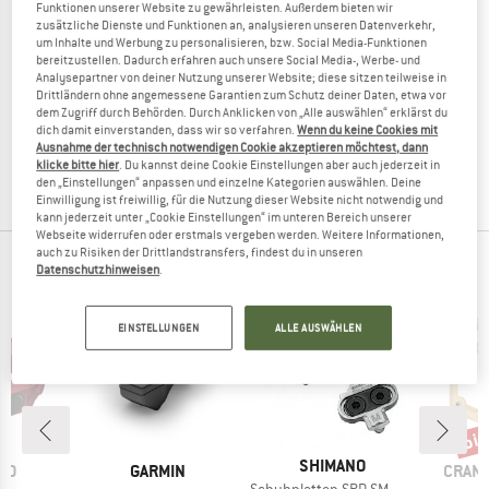
Funktionen unserer Website zu gewährleisten. Außerdem bieten wir
zusätzliche Dienste und Funktionen an, analysieren unseren Datenverkehr,
um Inhalte und Werbung zu personalisieren, bzw. Social Media-Funktionen
bereitzustellen. Dadurch erfahren auch unsere Social Media-, Werbe- und
Analysepartner von deiner Nutzung unserer Website; diese sitzen teilweise in
ERGON
Drittländern ohne angemessene Garantien zum Schutz deiner Daten, etwa vor
PT
dem Zugriff durch Behörden. Durch Anklicken von „Alle auswählen“ erklärst du
Plattformpedale
dich damit einverstanden, dass wir so verfahren.
Wenn du keine Cookies mit
Ausnahme der technisch notwendigen Cookie akzeptieren möchtest, dann
49,95 €
39,96 €
klicke bitte hier
. Du kannst deine Cookie Einstellungen aber auch jederzeit in
(0)
den „Einstellungen“ anpassen und einzelne Kategorien auswählen. Deine
Einwilligung ist freiwillig, für die Nutzung dieser Website nicht notwendig und
kann jederzeit unter „Cookie Einstellungen“ im unteren Bereich unserer
Webseite widerrufen oder erstmals vergeben werden. Weitere Informationen,
auch zu Risiken der Drittlandstransfers, findest du in unseren
TOP PRODUKTE DEINER LIEBLINGSMARKEN
Datenschutzhinweisen
.
EINSTELLUNGEN
ALLE AUSWÄHLEN
bis
Raba
MARKE
SHIMANO
MARKE
MARK
NO
GARMIN
CRAN
Artikel
Schuhplatten SPD SM-SH 56