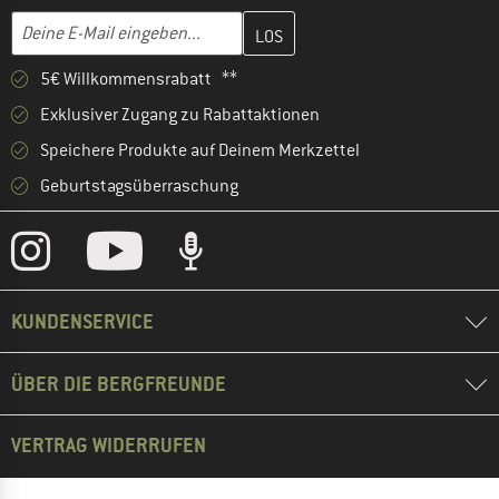
Gib hier deine E-Mail-Adresse ein und erstelle im nächsten Schri
E-Mail-Adresse
5€ Willkommensrabatt **
Exklusiver Zugang zu Rabattaktionen
Speichere Produkte auf Deinem Merkzettel
Geburtstagsüberraschung
KUNDENSERVICE
ÜBER DIE BERGFREUNDE
VERTRAG WIDERRUFEN