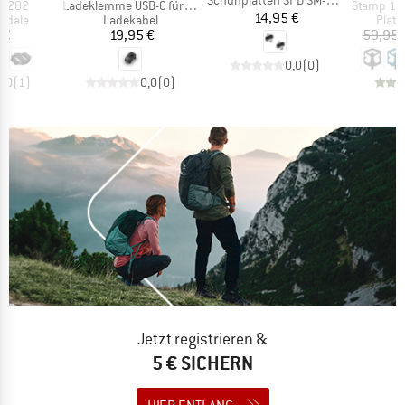
Artikel
Artikel
EF202
Ladeklemme USB-C für Rally 110/210
Stamp 1 Gen 
Preis
14,95 €
uppe
Produktgruppe
Prod
edale
Ladekabel
Platt
eis
Preis
 €
19,95 €
59,95 
0,0
(
0
)
5,0
(
1
)
0,0
(
0
)
Jetzt registrieren &
5 € SICHERN