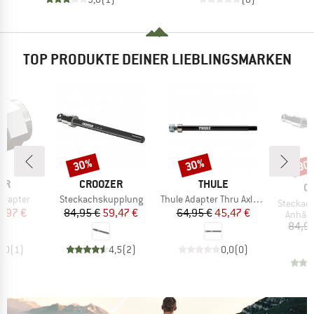
TOP PRODUKTE DEINER LIEBLINGSMARKEN
30%
30%
30
Rabatt
Rabatt
Raba
MARKE
MARKE
ER
CROOZER
THULE
M
C
Artikel
Artikel
adapter
Steckachskupplung
Thule Adapter Thru Axle Shimano
Artikel
Steckac
eis
duzierter Preis
Preis
reduzierter Preis
Preis
reduzierter Preis
0,97 €
84,95 €
59,47 €
64,95 €
45,47 €
Produk
Anhän
84,9
5,0
(
1
)
4,5
(
2
)
0,0
(
0
)