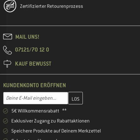
Zertifizierter Retourenprozess
MAIL UNS!
07121/70 12 0
KAUF BEWUSST
KUNDENKONTO ERÖFFNEN
Gib hier deine E-Mail-Adresse ein und erstelle im nächsten Schri
E-Mail-Adresse
5€ Willkommensrabatt **
Exklusiver Zugang zu Rabattaktionen
Speichere Produkte auf Deinem Merkzettel