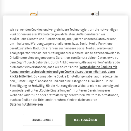
KOMMIT
KOMMIT
Karabiner
Bike Zugsystem
Wir verwenden Cookies und vergleichbare Technologien, um die notwendigen
Fahrradabschleppseil
Funktionen unserer Website zu gewährleisten. Außerdem bieten wir
zusätzliche Dienste und Funktionen an, analysieren unseren Datenverkehr,
4,95 €
59,95 €
um Inhalte und Werbung zu personalisieren, bzw. Social Media-Funktionen
(0)
5,0
(9)
bereitzustellen. Dadurch erfahren auch unsere Social Media-, Werbe- und
Analysepartner von deiner Nutzung unserer Website; diese sitzen teilweise in
Drittländern ohne angemessene Garantien zum Schutz deiner Daten, etwa vor
dem Zugriff durch Behörden. Durch Anklicken von „Alle auswählen“ erklärst du
dich damit einverstanden, dass wir so verfahren.
Wenn du keine Cookies mit
Ausnahme der technisch notwendigen Cookie akzeptieren möchtest, dann
klicke bitte hier
. Du kannst deine Cookie Einstellungen aber auch jederzeit in
den „Einstellungen“ anpassen und einzelne Kategorien auswählen. Deine
Einwilligung ist freiwillig, für die Nutzung dieser Website nicht notwendig und
kann jederzeit unter „Cookie Einstellungen“ im unteren Bereich unserer
Webseite widerrufen oder erstmals vergeben werden. Weitere Informationen,
auch zu Risiken der Drittlandstransfers, findest du in unseren
Datenschutzhinweisen
.
EINSTELLUNGEN
ALLE AUSWÄHLEN
KOMMIT
KOMMIT