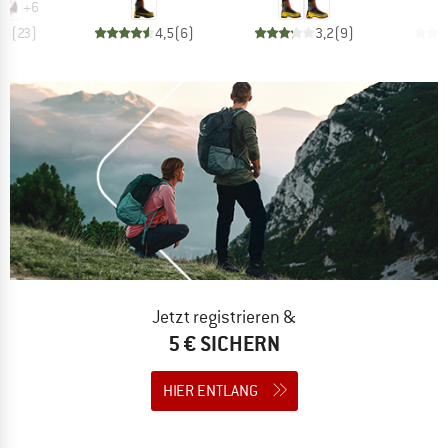
+
6
,6
(
23
)
4,5
(
6
)
3,2
(
9
)
Jetzt registrieren &
5 € SICHERN
HIER ENTLANG