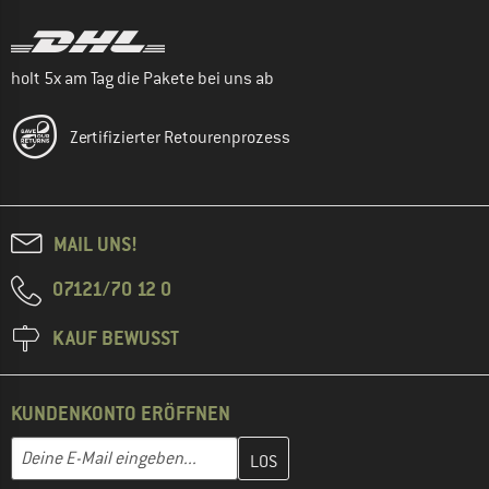
holt 5x am Tag die Pakete bei uns ab
Zertifizierter Retourenprozess
MAIL UNS!
07121/70 12 0
KAUF BEWUSST
KUNDENKONTO ERÖFFNEN
Gib hier deine E-Mail-Adresse ein und erstelle im nächsten Schri
E-Mail-Adresse