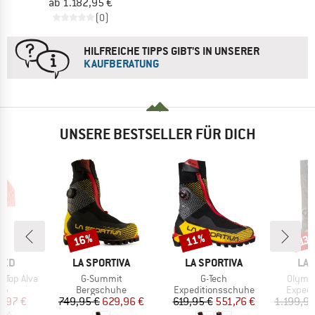
ab 1.182,95 €
(0)
HILFREICHE TIPPS GIBT'S IN UNSERER
KAUFBERATUNG
UNSERE BESTSELLER FÜR DICH
16%
11%
Rabatt
Rabatt
Raba
13
MARKE
MARKE
MA
TED
LA SPORTIVA
LA SPORTIVA
LA 
Artikel
Artikel
Artikel
 Top Alva
G-Summit
G-Tech
Olymp
tgruppe
Produktgruppe
Produktgruppe
Produk
Top
Bergschuhe
Expeditionsschuhe
Expedi
eis
duzierter Preis
Preis
reduzierter Preis
Preis
reduzierter Preis
9,97 €
749,95 €
629,96 €
619,95 €
551,76 €
1.199,95