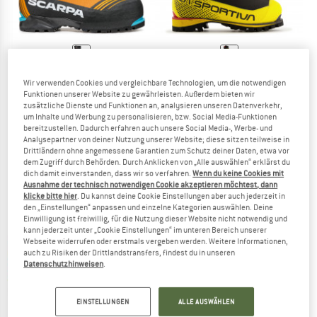
SCARPA
LA SPORTIVA
Wir verwenden Cookies und vergleichbare Technologien, um die notwendigen
Phantom 6000
G2 Evo
Funktionen unserer Website zu gewährleisten. Außerdem bieten wir
Expeditionsschuhe
Expeditionsschuhe
zusätzliche Dienste und Funktionen an, analysieren unseren Datenverkehr,
um Inhalte und Werbung zu personalisieren, bzw. Social Media-Funktionen
ab 818,95 €
839,95 €
713,96 €
bereitzustellen. Dadurch erfahren auch unsere Social Media-, Werbe- und
4,5
(2)
4,8
(5)
Analysepartner von deiner Nutzung unserer Website; diese sitzen teilweise in
Drittländern ohne angemessene Garantien zum Schutz deiner Daten, etwa vor
dem Zugriff durch Behörden. Durch Anklicken von „Alle auswählen“ erklärst du
dich damit einverstanden, dass wir so verfahren.
Wenn du keine Cookies mit
Ausnahme der technisch notwendigen Cookie akzeptieren möchtest, dann
klicke bitte hier
. Du kannst deine Cookie Einstellungen aber auch jederzeit in
den „Einstellungen“ anpassen und einzelne Kategorien auswählen. Deine
Einwilligung ist freiwillig, für die Nutzung dieser Website nicht notwendig und
kann jederzeit unter „Cookie Einstellungen“ im unteren Bereich unserer
Webseite widerrufen oder erstmals vergeben werden. Weitere Informationen,
auch zu Risiken der Drittlandstransfers, findest du in unseren
Datenschutzhinweisen
.
EINSTELLUNGEN
ALLE AUSWÄHLEN