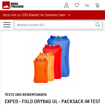
Zum Kundenkonto
Zum 
Zum Merkzettel.
Zum Produk
Jetzt bis zu 50% Rabatt im Sommer Sale
Jetzt bis zu 50% Rabatt im Sommer Sale »
TESTS UND BEWERTUNGEN
EXPED - FOLD DRYBAG UL - PACKSACK
IM TEST