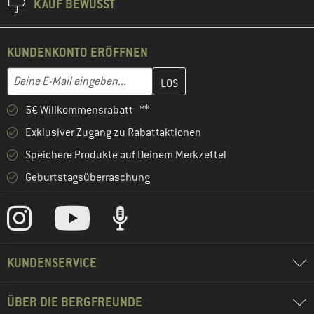
KAUF BEWUSST
KUNDENKONTO ERÖFFNEN
Gib hier deine E-Mail-Adresse ein und erstelle im nächsten Schri
E-Mail-Adresse
5€ Willkommensrabatt **
Exklusiver Zugang zu Rabattaktionen
Speichere Produkte auf Deinem Merkzettel
Geburtstagsüberraschung
KUNDENSERVICE
ÜBER DIE BERGFREUNDE