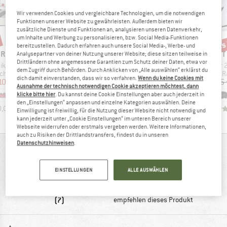
Wir verwenden Cookies und vergleichbare Technologien, um die notwendigen
Funktionen unserer Website zu gewährleisten. Außerdem bieten wir
zusätzliche Dienste und Funktionen an, analysieren unseren Datenverkehr,
um Inhalte und Werbung zu personalisieren, bzw. Social Media-Funktionen
bis
Raba
bereitzustellen. Dadurch erfahren auch unsere Social Media-, Werbe- und
MARKE
MARKE
MARKE
ERREX
EXPED
WESTERN
SWEET 
Analysepartner von deiner Nutzung unserer Website; diese sitzen teilweise in
Drittländern ohne angemessene Garantien zum Schutz deiner Daten, etwa vor
Artikel
Artikel
r SL GTX
Ultra 3R
Falconer 
MOUNTAINEERING
dem Zugriff durch Behörden. Durch Anklicken von „Alle auswählen“ erklärst du
ppe
Produktgruppe
P
schuhe
Isomatte
R
dich damit einverstanden, dass wir so verfahren.
Wenn du keine Cookies mit
Artikel
UltraLite
eis
duzierter Preis
Preis
104,97 €
ab
189,95 €
248,95 
Ausnahme der technisch notwendigen Cookie akzeptieren möchtest, dann
Produktgruppe
Daunenschlafsack
klicke bitte hier
. Du kannst deine Cookie Einstellungen aber auch jederzeit in
+
1
Preis
ab
625,95 €
den „Einstellungen“ anpassen und einzelne Kategorien auswählen. Deine
0,0
(
0
)
4,6
(
19
)
Einwilligung ist freiwillig, für die Nutzung dieser Website nicht notwendig und
kann jederzeit unter „Cookie Einstellungen“ im unteren Bereich unserer
5,0
(
6
)
Webseite widerrufen oder erstmals vergeben werden. Weitere Informationen,
auch zu Risiken der Drittlandstransfers, findest du in unseren
Datenschutzhinweisen
.
BEWERTUNGSÜBERSICHT
EINSTELLUNGEN
ALLE AUSWÄHLEN
100%
5,0
(7)
empfehlen dieses Produkt