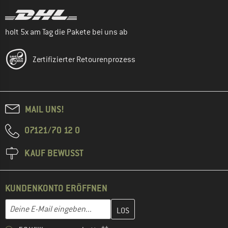
holt 5x am Tag die Pakete bei uns ab
Zertifizierter Retourenprozess
MAIL UNS!
07121/70 12 0
KAUF BEWUSST
KUNDENKONTO ERÖFFNEN
Gib hier deine E-Mail-Adresse ein und erstelle im nächsten Schri
E-Mail-Adresse