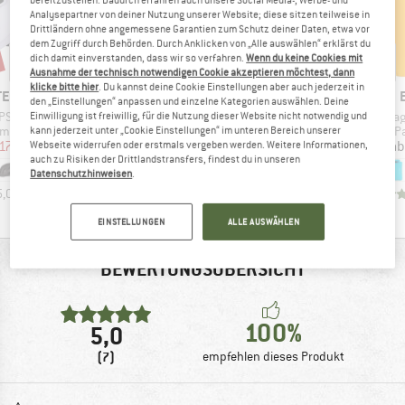
bereitzustellen. Dadurch erfahren auch unsere Social Media-, Werbe- und
Analysepartner von deiner Nutzung unserer Website; diese sitzen teilweise in
Drittländern ohne angemessene Garantien zum Schutz deiner Daten, etwa vor
dem Zugriff durch Behörden. Durch Anklicken von „Alle auswählen“ erklärst du
dich damit einverstanden, dass wir so verfahren.
Wenn du keine Cookies mit
Ausnahme der technisch notwendigen Cookie akzeptieren möchtest, dann
klicke bitte hier
. Du kannst deine Cookie Einstellungen aber auch jederzeit in
MARKE
MARKE
TECTION
EXPED
EXPED
den „Einstellungen“ anpassen und einzelne Kategorien auswählen. Deine
Artikel
Artikel
Artikel
IPS Helmet
Ultra 3R
Drybag Ultra
Drybag
Einwilligung ist freiwillig, für die Nutzung dieser Website nicht notwendig und
tgruppe
Produktgruppe
Produktgruppe
P
lm
Isomatte
Packsack
P
kann jederzeit unter „Cookie Einstellungen“ im unteren Bereich unserer
eis
duzierter Preis
Preis
Preis
174,27 €
ab
189,95 €
ab
13,25 €
ab
Webseite widerrufen oder erstmals vergeben werden. Weitere Informationen,
auch zu Risiken der Drittlandstransfers, findest du in unseren
+
2
+
4
Datenschutzhinweisen
.
5,0
(
1
)
4,6
(
19
)
4,3
(
4
)
EINSTELLUNGEN
ALLE AUSWÄHLEN
BEWERTUNGSÜBERSICHT
100%
5,0
(7)
empfehlen dieses Produkt