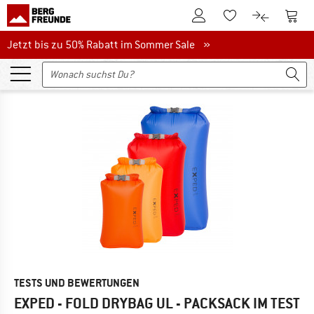
Zum Kundenkonto
Zum 
Zum Merkzettel.
Zum Produk
Jetzt bis zu 50% Rabatt im Sommer Sale
Jetzt bis zu 50% Rabatt im Sommer Sale »
TESTS UND BEWERTUNGEN
EXPED - FOLD DRYBAG UL - PACKSACK
IM TEST