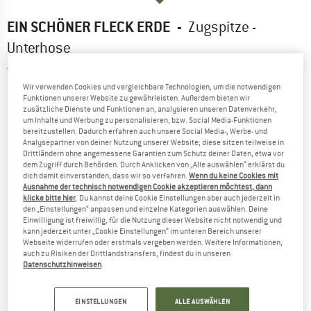
EIN SCHÖNER FLECK ERDE
-
Zugspitze -
Unterhose
5,0
(2)
Wir verwenden Cookies und vergleichbare Technologien, um die notwendigen
Funktionen unserer Website zu gewährleisten. Außerdem bieten wir
zusätzliche Dienste und Funktionen an, analysieren unseren Datenverkehr,
um Inhalte und Werbung zu personalisieren, bzw. Social Media-Funktionen
bereitzustellen. Dadurch erfahren auch unsere Social Media-, Werbe- und
Analysepartner von deiner Nutzung unserer Website; diese sitzen teilweise in
Drittländern ohne angemessene Garantien zum Schutz deiner Daten, etwa vor
dem Zugriff durch Behörden. Durch Anklicken von „Alle auswählen“ erklärst du
dich damit einverstanden, dass wir so verfahren.
Wenn du keine Cookies mit
Ausnahme der technisch notwendigen Cookie akzeptieren möchtest, dann
klicke bitte hier
. Du kannst deine Cookie Einstellungen aber auch jederzeit in
den „Einstellungen“ anpassen und einzelne Kategorien auswählen. Deine
Einwilligung ist freiwillig, für die Nutzung dieser Website nicht notwendig und
kann jederzeit unter „Cookie Einstellungen“ im unteren Bereich unserer
Webseite widerrufen oder erstmals vergeben werden. Weitere Informationen,
auch zu Risiken der Drittlandstransfers, findest du in unseren
Datenschutzhinweisen
.
EINSTELLUNGEN
ALLE AUSWÄHLEN