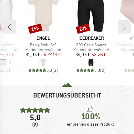
15%
20%
Rabatt
Rabatt
KE
MARKE
MARKE
M
X
ENGEL
ICEBREAKER
A
Artikel
Artikel
Artikel
on Boxer Brief
Baby-Body S/S
200 Oasis Shorts
Women's Boul
e
Produktgruppe
Produktgruppe
Produk
terwäsche
Merinounterwäsche
Merinounterwäsche
Merino
eis
duzierter Preis
Preis
reduzierter Preis
Preis
reduzierter Preis
25,87 €
31,95 €
ab
27,16 €
65,95 €
52,76 €
4
+
1
5,0
(
2
)
5,0
(
3
)
5,0
(
2
)
BEWERTUNGSÜBERSICHT
100%
5,0
(2)
empfehlen dieses Produkt