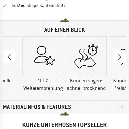
Finde alle Infos hier!
Trusted Shops Käuferschutz
AUF EINEN BLICK
wolle
100%
Kunden sagen:
Kunden
Weiterempfehlung
schnell trocknend
Preis/
MATERIALINFOS & FEATURES
KURZE UNTERHOSEN TOPSELLER