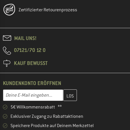
Zertifizierter Retourenprozess
MAIL UNS!
07121/70 12 0
KAUF BEWUSST
KUNDENKONTO ERÖFFNEN
Gib hier deine E-Mail-Adresse ein und erstelle im nächsten Schri
E-Mail-Adresse
5€ Willkommensrabatt **
Exklusiver Zugang zu Rabattaktionen
Speichere Produkte auf Deinem Merkzettel