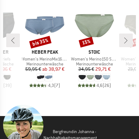
bis 35%
15%
15
Rabatt
Rabatt
Raba
MARKE
MARKE
AKER
HEBER PEAK
STOIC
Artikel
Artikel
Artikel
Briefs
Women's MerinoMix165 PineconeHe. Hipster 2-Pack
Women's Merino150 SadjemSt. Brief
Women's 
ppe
Produktgruppe
Produktgruppe
Produk
rwäsche
Merinounterwäsche
Merinounterwäsche
Merino
eis
duzierter Preis
Preis
reduzierter Preis
Preis
reduzierter Preis
1,96 €
59,95 €
ab
38,97 €
34,95 €
29,71 €
23,95
,4
(
39
)
4,3
(
7
)
4,6
(
26
)
Bergfreundin Johanna -
Nachhaltigkeitsmanagement