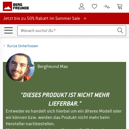
Zum Kundenkonto
Zum 
Zum Merkzettel.
Zum Produk
Jetzt bis zu 50% Rabatt im Sommer Sale
Jetzt bis zu 50% Rabatt im Sommer Sale »
Kurze Unterhosen
Bergfreund Max
"DIESES PRODUKT IST NICHT MEHR
LIEFERBAR."
Entweder es handelt sich hierbei um ein älteres Modell oder
wir können bzw. werden das Produkt nicht mehr beim
Hersteller nachbestellen.