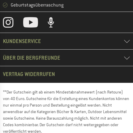
Geburtstagsüberraschung
KUNDENSERVICE
ÜBER DIE BERGFREUNDE
VERTRAG WIDERRUFEN
**Der Gutschein gilt ab einem Mindestabnahmewert (nach Retoure)
von 40 Euro. Gutscheine für die Erstellung eines Kundenkontos können
nur einmal pro Person und Bestellung eingelöst werden. Nicht
anwendbar auf die Kategorien Bücher & Karten, Outdoor Lebensmittel
sowie Gutscheine. Keine Barauszahlung möglich. Nicht mit anderen
Codes kombinierbar. Der Gutschein darf nicht weitergegeben oder
veröffentlicht werden.