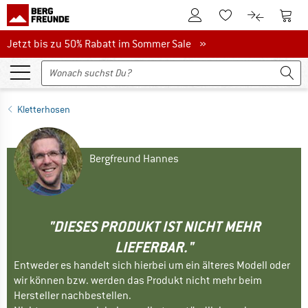
Zum Kundenkonto
Zum 
Zum Merkzettel.
Zum Produk
Jetzt bis zu 50% Rabatt im Sommer Sale
Jetzt bis zu 50% Rabatt im Sommer Sale »
Kletterhosen
Bergfreund Hannes
"DIESES PRODUKT IST NICHT MEHR
LIEFERBAR."
Entweder es handelt sich hierbei um ein älteres Modell oder
wir können bzw. werden das Produkt nicht mehr beim
Hersteller nachbestellen.