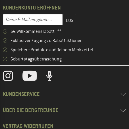
KUNDENKONTO ERÖFFNEN
Gib hier deine E-Mail-Adresse ein und erstelle im nächsten Schri
E-Mail-Adresse
5€ Willkommensrabatt **
Exklusiver Zugang zu Rabattaktionen
Speichere Produkte auf Deinem Merkzettel
Geburtstagsüberraschung
KUNDENSERVICE
ÜBER DIE BERGFREUNDE
VERTRAG WIDERRUFEN