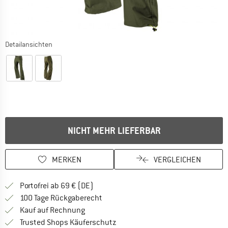
Detailansichten
NICHT MEHR LIEFERBAR
MERKEN
VERGLEICHEN
Finde mehr Informationen zu den Versan
Portofrei ab 69 € (DE)
Gehe hier zu den Rückgabe-Richtlinie
100 Tage Rückgaberecht
Finde die Zahlungs-Infos hier! Öffnet sich 
Kauf auf Rechnung
Finde alle Infos hier!
Trusted Shops Käuferschutz