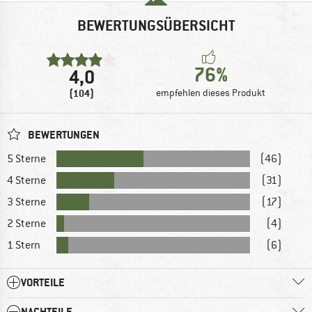
BEWERTUNGSÜBERSICHT
76%
4,0
(104)
empfehlen dieses Produkt
BEWERTUNGEN
5 Sterne
(46)
4 Sterne
(31)
3 Sterne
(17)
2 Sterne
(4)
1 Stern
(6)
VORTEILE
NACHTEILE