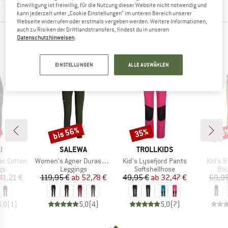
Einwilligung ist freiwillig, für die Nutzung dieser Website nicht notwendig und
kann jederzeit unter „Cookie Einstellungen“ im unteren Bereich unserer
Webseite widerrufen oder erstmals vergeben werden. Weitere Informationen,
auch zu Risiken der Drittlandstransfers, findest du in unseren
Datenschutzhinweisen
.
KLETTERHOSEN MIT EXZELLENTER
KUNDENBEWERTUNG
EINSTELLUNGEN
ALLE AUSWÄHLEN
bis 56%
35%
30
Rabatt
Rabatt
Raba
E
MARKE
MARKE
I
SALEWA
TROLLKIDS
Artikel
Artikel
Artikel
ac Cotton
Women's Agner Durastretch Tights
Kid's Lysefjord Pants
Kid's 
tgruppe
Produktgruppe
Produktgruppe
Pro
gs
Leggings
Softshellhose
Bou
eis
duzierter Preis
Preis
reduzierter Preis
Preis
reduzierter Preis
41,21 €
119,95 €
ab
52,78 €
49,95 €
ab
32,47 €
69,95
5,0
(
1
)
5,0
(
4
)
5,0
(
7
)