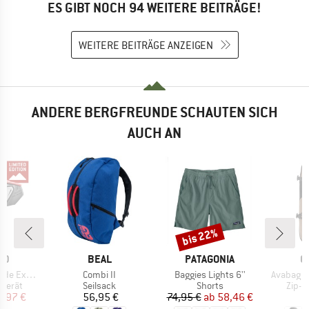
ES GIBT NOCH 94 WEITERE BEITRÄGE!
WEITERE BEITRÄGE ANZEIGEN
ANDERE BERGFREUNDE SCHAUTEN SICH
AUCH AN
bis 22%
Rabatt
MARKE
MARKE
M
ID
BEAL
PATAGONIA
O
Artikel
Artikel
Artikel
xclusive
Combi II
Baggies Lights 6''
Avabag Li
uppe
Produktgruppe
Produktgruppe
Prod
sgerät
Seilsack
Shorts
Zip-O
eis
duzierter Preis
Preis
Preis
reduzierter Preis
9,97 €
56,95 €
74,95 €
ab
58,46 €
1