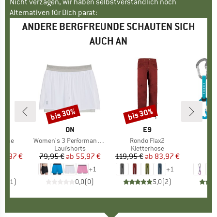
Nicht verzagen, wir haben selbstverständlich noch
Alternativen für Dich parat:
ANDERE BERGFREUNDE SCHAUTEN SICH
AUCH AN
bis 30%
bis 30%
Rabatt
Rabatt
RKE
MARKE
ON
MARKE
E9
Irene
Artikel
Women's 3 Performance 2/1 Shorts
Artikel
Rondo Flax2
Art
Dj
gruppe
ose
Produktgruppe
Laufshorts
Produktgruppe
Kletterhose
Pr
Exp
eis
duzierter Preis
41,97 €
79,95 €
ab
Preis
reduzierter Preis
55,97 €
119,95 €
ab
Preis
reduzierter Preis
83,97 €
ab
+
1
+
1
5,0
(
1
)
0,0
(
0
)
5,0
(
2
)