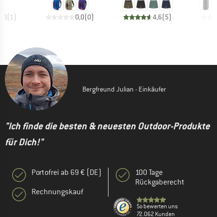
5,0
(
1
)
0,0
(
0
)
4,6
(
5
)
Bergfreund Julian - Einkäufer
"Ich finde die besten & neuesten Outdoor-Produkte
für Dich!"
Portofrei ab 69 € (DE)
100 Tage
Rückgaberecht
Rechnungskauf
So bewerten uns
72.062 Kunden