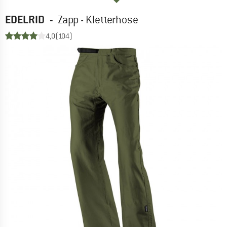
EDELRID
-
Zapp - Kletterhose
4,0
(104)