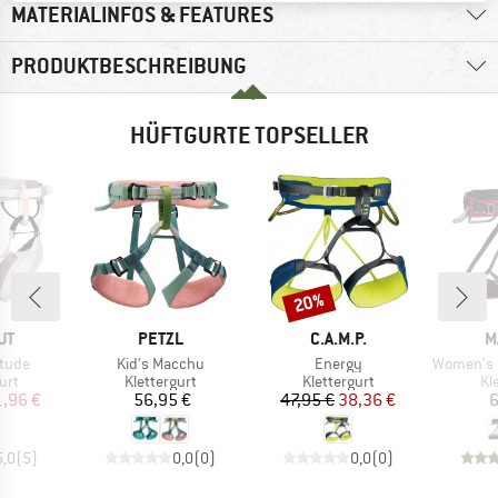
MATERIALINFOS & FEATURES
PRODUKTBESCHREIBUNG
HÜFTGURTE TOPSELLER
20%
Rabatt
E
MARKE
MARKE
M
UT
PETZL
C.A.M.P.
M
Artikel
Artikel
Artikel
itude
Kid's Macchu
Energy
Women's Ophir 
gruppe
Produktgruppe
Produktgruppe
Pr
urt
Klettergurt
Klettergurt
Kl
eis
duzierter Preis
Preis
Preis
reduzierter Preis
1,96 €
56,95 €
47,95 €
38,36 €
6
5,0
(
5
)
0,0
(
0
)
0,0
(
0
)