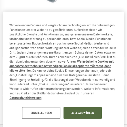
Detailansichten
Wir verwenden Cookies und vergleichbare Technologien, um die notwendigen
Funktionen unserer Website zu gewährleisten. Außerdem bieten wir
zusätzliche Dienste und Funktionen an, analysieren unseren Datenverkehr,
um Inhalte und Werbung zu personalisieren, bzw. Social Media-Funktionen
bereitzustellen. Dadurch erfahren auch unsere Social Media-, Werbe- und
Analysepartner von deiner Nutzung unserer Website; diese sitzen teilweise in
Drittländern ohne angemessene Garantien zum Schutz deiner Daten, etwa vor
dem Zugriff durch Behörden. Durch Anklicken von „Alle auswählen“ erklärst du
dich damit einverstanden, dass wir so verfahren.
Wenn du keine Cookies mit
NICHT MEHR LIEFERBAR
Ausnahme der technisch notwendigen Cookie akzeptieren möchtest, dann
klicke bitte hier
. Du kannst deine Cookie Einstellungen aber auch jederzeit in
den „Einstellungen“ anpassen und einzelne Kategorien auswählen. Deine
MERKEN
VERGLEICHEN
Einwilligung ist freiwillig, für die Nutzung dieser Website nicht notwendig und
kann jederzeit unter „Cookie Einstellungen“ im unteren Bereich unserer
Webseite widerrufen oder erstmals vergeben werden. Weitere Informationen,
auch zu Risiken der Drittlandstransfers, findest du in unseren
Finde mehr Informationen zu den Versan
Portofrei ab 69 € (DE)
Datenschutzhinweisen
.
Gehe hier zu den Rückgabe-Richtlinie
100 Tage Rückgaberecht
Finde die Zahlungs-Infos hier! Öffnet sich 
Kauf auf Rechnung
EINSTELLUNGEN
ALLE AUSWÄHLEN
Finde alle Infos hier!
Trusted Shops Käuferschutz