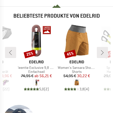
BELIEBTESTE PRODUKTE VON EDELRID
25%
45%
10
Rabatt
Rabatt
Raba
MARKE
MARKE
M
ID
EDELRID
EDELRID
E
l
Artikel
Artikel
Artik
h
Twentie Exclusive 9,8 mm
Women's Sansara Shorts II
Spin
uppe
Produktgruppe
Produktgruppe
Pro
sgerät
Einfachseil
Shorts
Han
eis
duzierter Preis
Preis
reduzierter Preis
Preis
reduzierter Preis
79,96 €
74,95 €
ab
56,21 €
54,95 €
30,22 €
29,95
,9
(
22
)
5,0
(
2
)
3,8
(
4
)