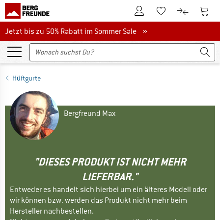
Zum Kundenkonto
Zum 
Zum Merkzettel.
Zum Produk
Jetzt bis zu 50% Rabatt im Sommer Sale
Jetzt bis zu 50% Rabatt im Sommer Sale »
Hüftgurte
Bergfreund Max
"DIESES PRODUKT IST NICHT MEHR
LIEFERBAR."
Entweder es handelt sich hierbei um ein älteres Modell oder
wir können bzw. werden das Produkt nicht mehr beim
Hersteller nachbestellen.