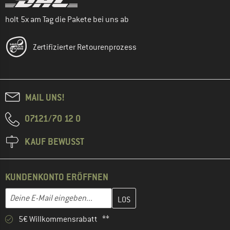
holt 5x am Tag die Pakete bei uns ab
Zertifizierter Retourenprozess
MAIL UNS!
07121/70 12 0
KAUF BEWUSST
KUNDENKONTO ERÖFFNEN
Gib hier deine E-Mail-Adresse ein und erstelle im nächsten Schri
E-Mail-Adresse
5€ Willkommensrabatt **