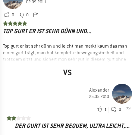
02.09.2011
0
0
TOP GURT ER IST SEHR DÜNN UND...
Top gurt er ist sehr dünn und leicht man merkt kaum das man
einen gurt trägt, man hat komplette bewegungsfreiheit und
trotzdem sitzt und sichert man sehr gut in diesem gurt ohne
das er einschneidet usw..
VS
am besten geeignet für sportkletterrouten wo man maximal
gefordert wird!
die materialschlaufen sind super, exen und karabiner/
Alexander
sicherungsgeräte halten super weiss allerdings nicht wie das
25.05.2010
mit zich friends und keilen usw aussieht aber für
sportkletterrouten super :)
1
0
DER GURT IST SEHR BEQUEM, ULTRA LEICHT,...