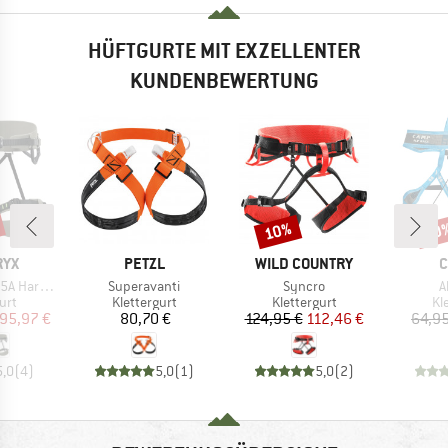
HÜFTGURTE MIT EXZELLENTER
KUNDENBEWERTUNG
10%
10
Rabatt
Raba
MARKE
MARKE
M
RYX
PETZL
WILD COUNTRY
C
Artikel
Artikel
A
Harness
Superavanti
Syncro
A
gruppe
Produktgruppe
Produktgruppe
Pr
urt
Klettergurt
Klettergurt
Kl
eis
duzierter Preis
Preis
Preis
reduzierter Preis
95,97 €
80,70 €
124,95 €
112,46 €
64,95
5,0
(
4
)
5,0
(
1
)
5,0
(
2
)