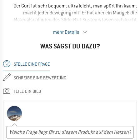
Der Gurt ist sehr bequem, ultra leicht, man spürt ihn kaum,
macht jeder Bewegung mit. Er hat aber ein Mangel: die
Materialschlaufen des Slide-Rail-Systems lösen sich leicht
ab; dadurch die Gefahr die gesamten Exen samt
mehr Details
Materialschlaufe zu verlieren, unten Stehenden verletzen …
Für die Kletterhalle OK. Für Klettergarten, Sportklettern leider
WAS SAGST DU DAZU?
nicht .
STELLE EINE FRAGE
SCHREIBE EINE BEWERTUNG
TEILE EIN BILD