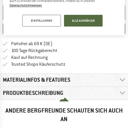
auch zu Risiken der Drittlandstransfers, findest du in unseren
Datenschutzhinweisen
.
BENACHRICHTIGUNG EINRICHTEN
EINSTELLUNGEN
ALLE AUSWÄHLEN
MERKEN
VERGLEICHEN
Finde mehr Informationen zu den Versan
Portofrei ab 69 € (DE)
Gehe hier zu den Rückgabe-Richtlinie
100 Tage Rückgaberecht
Finde die Zahlungs-Infos hier! Öffnet sich 
Kauf auf Rechnung
Finde alle Infos hier!
Trusted Shops Käuferschutz
MATERIALINFOS & FEATURES
PRODUKTBESCHREIBUNG
ANDERE BERGFREUNDE SCHAUTEN SICH AUCH
AN