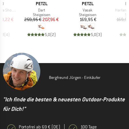
MARKE
MARKE
M
ID
PETZL
PETZL
B
Artikel
Artikel
Artikel
horts II
Dart
Vasak
Harfang
ktgruppe
Produktgruppe
Produktgruppe
Pr
s
Steigeisen
Steigeisen
St
eis
duzierter Preis
Preis
reduzierter Preis
Preis
30,22 €
259,95 €
207,96 €
169,95 €
169,95
3,8
(
4
)
5,0
(
2
)
5,0
(
3
)
Bergfreund Jürgen - Einkäufer
"Ich finde die besten & neuesten Outdoor-Produkte
für Dich!"
Portofrei ab 69 € (DE)
100 Tage