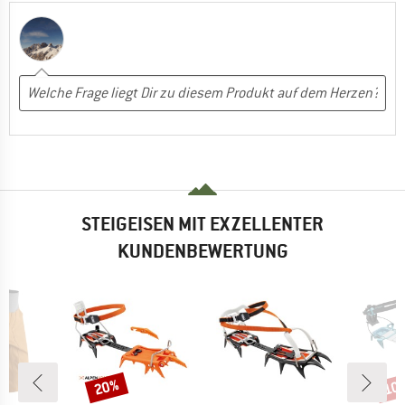
STEIGEISEN MIT EXZELLENTER
KUNDENBEWERTUNG
20%
10
Rabatt
Raba