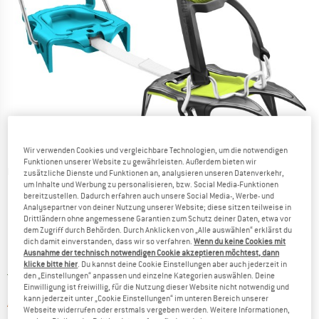
Wir verwenden Cookies und vergleichbare Technologien, um die notwendigen
Funktionen unserer Website zu gewährleisten. Außerdem bieten wir
Detailansichten
zusätzliche Dienste und Funktionen an, analysieren unseren Datenverkehr,
um Inhalte und Werbung zu personalisieren, bzw. Social Media-Funktionen
bereitzustellen. Dadurch erfahren auch unsere Social Media-, Werbe- und
Analysepartner von deiner Nutzung unserer Website; diese sitzen teilweise in
Drittländern ohne angemessene Garantien zum Schutz deiner Daten, etwa vor
dem Zugriff durch Behörden. Durch Anklicken von „Alle auswählen“ erklärst du
dich damit einverstanden, dass wir so verfahren.
Wenn du keine Cookies mit
Ausnahme der technisch notwendigen Cookie akzeptieren möchtest, dann
Preis:
159,95
€
inkl. MwSt.
klicke bitte hier
. Du kannst deine Cookie Einstellungen aber auch jederzeit in
Deutschland. Informationen zu den Ver
Versandkostenfrei
(DE)
den „Einstellungen“ anpassen und einzelne Kategorien auswählen. Deine
Einwilligung ist freiwillig, für die Nutzung dieser Website nicht notwendig und
kann jederzeit unter „Cookie Einstellungen“ im unteren Bereich unserer
Der Link öffnet sich in einer Infobox und 
Artikel zur Zeit leider ausverkauft
Webseite widerrufen oder erstmals vergeben werden. Weitere Informationen,