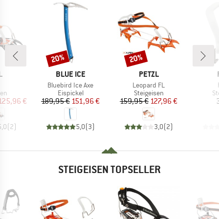
20%
20%
Rabatt
Rabatt
E
MARKE
MARKE
L
BLUE ICE
PETZL
el
Artikel
Artikel
Bluebird Ice Axe
Leopard FL
tgruppe
Produktgruppe
Produktgruppe
Pr
sen
Eispickel
Steigeisen
St
eis
duzierter Preis
Preis
reduzierter Preis
Preis
reduzierter Preis
125,96 €
189,95 €
151,96 €
159,95 €
127,96 €
5,0
(
2
)
5,0
(
3
)
3,0
(
2
)
STEIGEISEN TOPSELLER