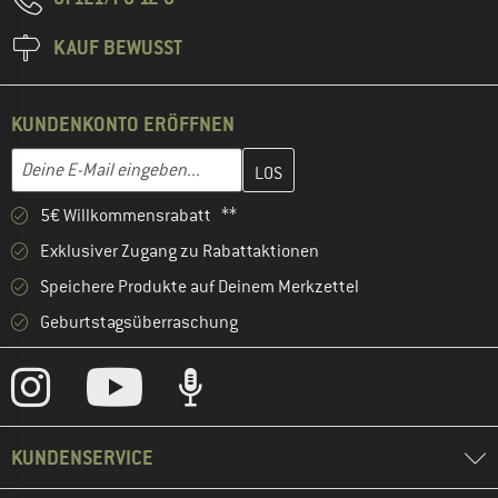
KAUF BEWUSST
KUNDENKONTO ERÖFFNEN
Gib hier deine E-Mail-Adresse ein und erstelle im nächsten Schri
E-Mail-Adresse
5€ Willkommensrabatt **
Exklusiver Zugang zu Rabattaktionen
Speichere Produkte auf Deinem Merkzettel
Geburtstagsüberraschung
KUNDENSERVICE