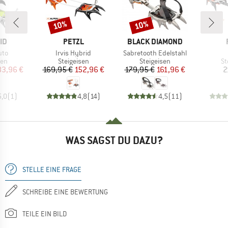
10%
10%
Rabatt
Rabatt
MARKE
MARKE
ID
PETZL
BLACK DIAMOND
Artikel
Artikel
uto
Irvis Hybrid
Sabretooth Edelstahl
tgruppe
Produktgruppe
Produktgruppe
Pr
sen
Steigeisen
Steigeisen
St
eis
duzierter Preis
Preis
reduzierter Preis
Preis
reduzierter Preis
83,96 €
169,95 €
152,96 €
179,95 €
161,96 €
2
5,0
(
1
)
4,8
(
14
)
4,5
(
11
)
WAS SAGST DU DAZU?
STELLE EINE FRAGE
SCHREIBE EINE BEWERTUNG
TEILE EIN BILD