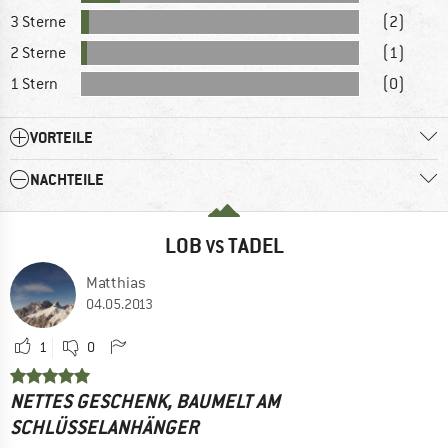
3 Sterne
(2)
2 Sterne
(1)
1 Stern
(0)
VORTEILE
NACHTEILE
LOB
TADEL
VS
Matthias
04.05.2013
1
0
NETTES GESCHENK, BAUMELT AM
SCHLÜSSELANHÄNGER