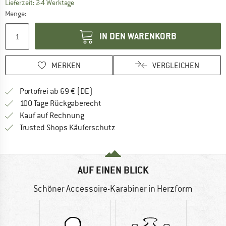
Der Link öffnet sich in einer Infobox und beinhaltet
Lieferzeit: 2-4 Werktage
Menge:
IN DEN WARENKORB
MERKEN
VERGLEICHEN
Finde mehr Informationen zu den Versan
Portofrei ab 69 € (DE)
Gehe hier zu den Rückgabe-Richtlinie
100 Tage Rückgaberecht
Finde die Zahlungs-Infos hier! Öffnet sich 
Kauf auf Rechnung
Finde alle Infos hier!
Trusted Shops Käuferschutz
AUF EINEN BLICK
Schöner Accessoire-Karabiner in Herzform