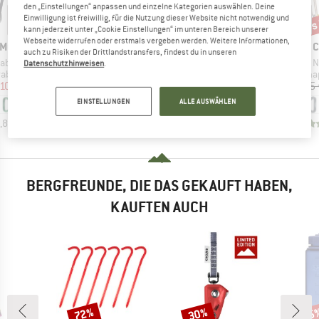
den „Einstellungen“ anpassen und einzelne Kategorien auswählen. Deine
bis 15%
bis
Einwilligung ist freiwillig, für die Nutzung dieser Website nicht notwendig und
10%
Rabatt
Rabatt
Raba
kann jederzeit unter „Cookie Einstellungen“ im unteren Bereich unserer
Webseite widerrufen oder erstmals vergeben werden. Weitere Informationen,
MARKE
MARKE
M
AMOND
MAMMUT
KONG
C
auch zu Risiken der Drittlandstransfers, findest du in unseren
Artikel
Artikel
A
rabiner
Mammut Mini Carabiner Classic
Mini D
N
Datenschutzhinweisen
.
ppe
Produktgruppe
Produktgruppe
Produ
abiner
Materialkarabiner
Materialkarabiner
Schna
eis
duzierter Preis
Preis
reduzierter Preis
Preis
reduzierter Preis
,10 €
6,00 €
5,40 €
6,40 €
ab
5,76 €
8,95 
EINSTELLUNGEN
ALLE AUSWÄHLEN
+
6
+
2
,8
(
17
)
4,6
(
5
)
4,9
(
11
)
BERGFREUNDE, DIE DAS GEKAUFT HABEN,
KAUFTEN AUCH
72%
30%
15
Rabatt
Rabatt
Raba