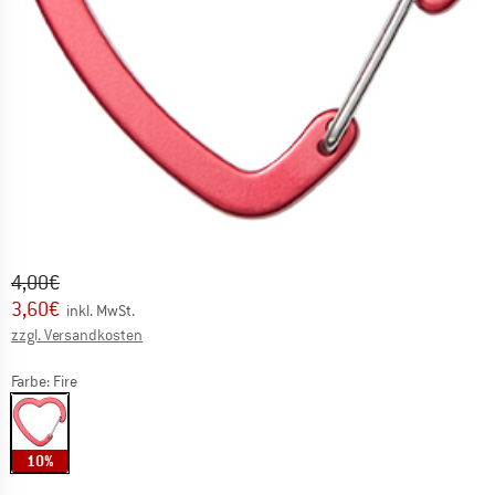
Ursprünglicher Preis :
Preis:
4,00
€
3,60
€
inkl. MwSt.
Informationen zu den Versandkosten. Öffnet sich in ei
zzgl. Versandkosten
Farbe:
Fire
10%