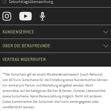
Geburtstagsüberraschung
KUNDENSERVICE
ÜBER DIE BERGFREUNDE
VERTRAG WIDERRUFEN
**Der Gutschein gilt ab einem Mindestabnahmewert (nach Retoure)
von 40 Euro. Gutscheine für die Erstellung eines Kundenkontos können
nur einmal pro Person und Bestellung eingelöst werden. Nicht
anwendbar auf die Kategorien Bücher & Karten, Outdoor Lebensmittel
sowie Gutscheine. Keine Barauszahlung möglich. Nicht mit anderen
Codes kombinierbar. Der Gutschein darf nicht weitergegeben oder
veröffentlicht werden.