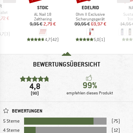
E
R
MARKE
MARKE
M
STOIC
EDELRID
N
allet
Artikel
Artikel
Artike
AL Nail 18
Ohm II Exclusive
Susta
eis
duzierter Preis
,72 €
Produktgruppe
Produktgruppe
Pr
Zelthering
Sicherungsgerät
Tri
Preis
reduzierter Preis
Preis
reduzierter Preis
9,95 €
2,79 €
99,95 €
69,97 €
14,95 
4,7
(
3
)
4,7
(
42
)
5,0
(
1
)
BEWERTUNGSÜBERSICHT
99%
4,8
(90)
empfehlen dieses Produkt
BEWERTUNGEN
5 Sterne
(75)
4 Sterne
(12)