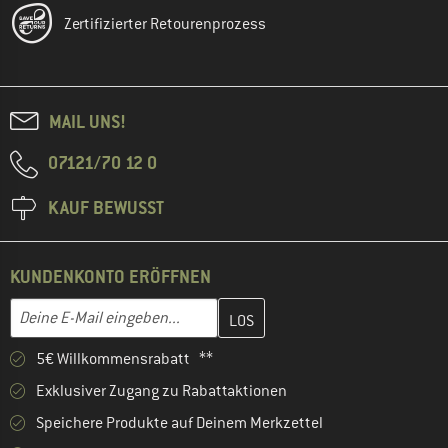
Zertifizierter Retourenprozess
MAIL UNS!
07121/70 12 0
KAUF BEWUSST
KUNDENKONTO ERÖFFNEN
Gib hier deine E-Mail-Adresse ein und erstelle im nächsten Schri
E-Mail-Adresse
5€ Willkommensrabatt **
Exklusiver Zugang zu Rabattaktionen
Speichere Produkte auf Deinem Merkzettel