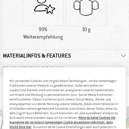
99%
10 g
Weiterempfehlung
MATERIALINFOS & FEATURES
PRODUKTBESCHREIBUNG
Wir verwenden Cookies und vergleichbare Technologien, um die notwendigen
ANDERE BERGFREUNDE SCHAUTEN SICH AUCH
Funktionen unserer Website zu gewährleisten. Außerdem bieten wir
zusätzliche Dienste und Funktionen an, analysieren unseren Datenverkehr,
AN
um Inhalte und Werbung zu personalisieren, bzw. Social Media-Funktionen
bereitzustellen. Dadurch erfahren auch unsere Social Media-, Werbe- und
Analysepartner von deiner Nutzung unserer Website; diese sitzen teilweise in
Drittländern ohne angemessene Garantien zum Schutz deiner Daten, etwa vor
dem Zugriff durch Behörden. Durch Anklicken von „Alle auswählen“ erklärst du
dich damit einverstanden, dass wir so verfahren.
Wenn du keine Cookies mit
Ausnahme der technisch notwendigen Cookie akzeptieren möchtest, dann
klicke bitte hier
. Du kannst deine Cookie Einstellungen aber auch jederzeit in