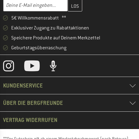
Gib hier deine E-Mail-Adresse ein und erstelle im nächsten Schri
E-Mail-Adresse
5€ Willkommensrabatt **
Exklusiver Zugang zu Rabattaktionen
Speichere Produkte auf Deinem Merkzettel
Geburtstagsüberraschung
KUNDENSERVICE
ÜBER DIE BERGFREUNDE
VERTRAG WIDERRUFEN
**Der Gutschein gilt ab einem Mindestabnahmewert (nach Retoure)