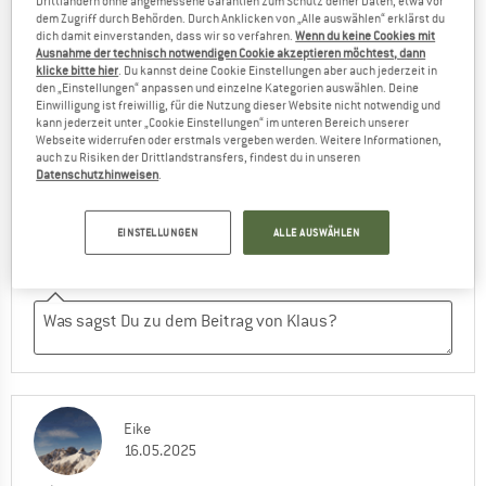
BEQUEME HOSE
Drittländern ohne angemessene Garantien zum Schutz deiner Daten, etwa vor
dem Zugriff durch Behörden. Durch Anklicken von „Alle auswählen“ erklärst du
dich damit einverstanden, dass wir so verfahren.
Wenn du keine Cookies mit
Nutze die Hose für zu Hause als Freizeithose.
Ausnahme der technisch notwendigen Cookie akzeptieren möchtest, dann
klicke bitte hier
. Du kannst deine Cookie Einstellungen aber auch jederzeit in
den „Einstellungen“ anpassen und einzelne Kategorien auswählen. Deine
Einwilligung ist freiwillig, für die Nutzung dieser Website nicht notwendig und
VORTEILE
kann jederzeit unter „Cookie Einstellungen“ im unteren Bereich unserer
Webseite widerrufen oder erstmals vergeben werden. Weitere Informationen,
auch zu Risiken der Drittlandstransfers, findest du in unseren
Ja, ich würde das Produkt einem Freund
Datenschutzhinweisen
.
empfehlen
EINSTELLUNGEN
ALLE AUSWÄHLEN
Eike
16.05.2025