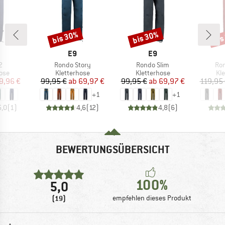
bis 30%
bis 30%
bis
Rabatt
Rabatt
Raba
RKE
MARKE
MARKE
E9
E9
Artikel
Artikel
Art
2
Rondo Story
Rondo Slim
Ron
gruppe
Produktgruppe
Produktgruppe
Pr
ose
Kletterhose
Kletterhose
Kl
eis
duzierter Preis
Preis
reduzierter Preis
Preis
reduzierter Preis
9,96 €
99,95 €
ab
69,97 €
99,95 €
ab
69,97 €
119,95
+
1
+
1
5,0
(
1
)
4,6
(
12
)
4,8
(
6
)
BEWERTUNGSÜBERSICHT
100%
5,0
(19)
empfehlen dieses Produkt