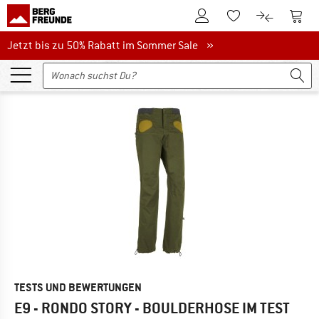
Zum Kundenkonto
Zum 
Zum Merkzettel.
Zum Produk
Jetzt bis zu 50% Rabatt im Sommer Sale
Jetzt bis zu 50% Rabatt im Sommer Sale »
TESTS UND BEWERTUNGEN
E9 - RONDO STORY - BOULDERHOSE
IM TEST