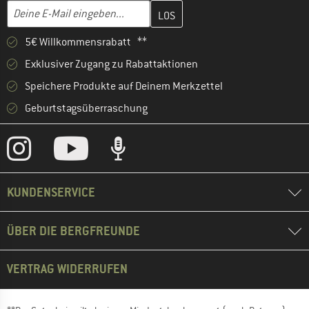
Gib hier deine E-Mail-Adresse ein und erstelle im nächsten Schri
E-Mail-Adresse
5€ Willkommensrabatt **
Exklusiver Zugang zu Rabattaktionen
Speichere Produkte auf Deinem Merkzettel
Geburtstagsüberraschung
KUNDENSERVICE
ÜBER DIE BERGFREUNDE
VERTRAG WIDERRUFEN