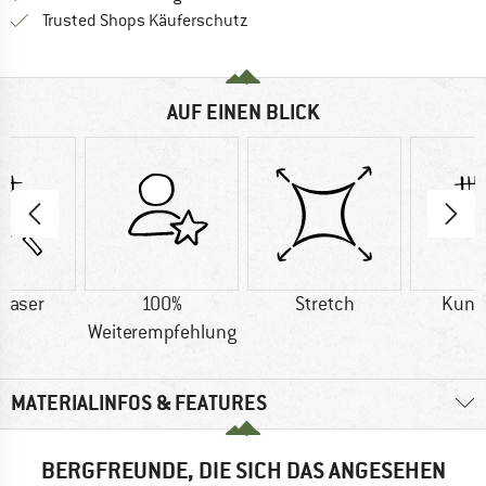
Finde alle Infos hier!
Trusted Shops Käuferschutz
AUF EINEN BLICK
faser
100%
Stretch
Kuns
Weiterempfehlung
MATERIALINFOS & FEATURES
BERGFREUNDE, DIE SICH DAS ANGESEHEN