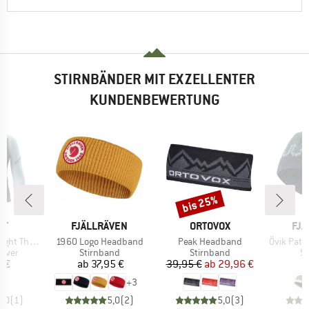
STIRNBÄNDER MIT EXZELLENTER
KUNDENBEWERTUNG
bis 25%
Rabatt
E
MARKE
MARKE
MA
IT
FJÄLLRÄVEN
ORTOVOX
FJÄ
Artikel
Artikel
Artikel
mal 1/2 Zip
1960 Logo Headband
Peak Headband
Övik Path
ruppe
Produktgruppe
Produktgruppe
Pr
lover
Stirnband
Stirnband
St
eis
Preis
Preis
reduzierter Preis
5 €
ab
37,95 €
39,95 €
ab
29,96 €
+
3
5,0
(
1
)
5,0
(
2
)
5,0
(
3
)