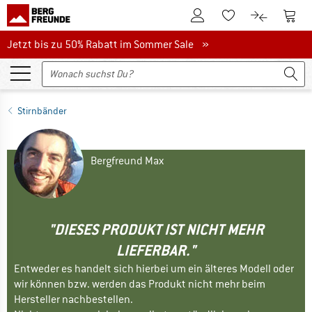
Zum Kundenkonto
Zum 
Zum Merkzettel.
Zum Produk
Jetzt bis zu 50% Rabatt im Sommer Sale
Jetzt bis zu 50% Rabatt im Sommer Sale »
Stirnbänder
Bergfreund Max
"DIESES PRODUKT IST NICHT MEHR
LIEFERBAR."
Entweder es handelt sich hierbei um ein älteres Modell oder
wir können bzw. werden das Produkt nicht mehr beim
Hersteller nachbestellen.