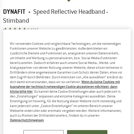
DYNAFIT
-
Speed Reflective Headband -
Stirnband
5,0
(3)
Wir verwenden Cookies und vergleichbare Technologien, um die notwendigen
Funktionen unserer Website zu gewährleisten. Außerdem bieten wir
zusätzliche Dienste und Funktionen an, analysieren unseren Datenverkehr,
um Inhalte und Werbung zu personalisieren, bzw. Social Media-Funktionen
bereitzustellen. Dadurch erfahren auch unsere Social Media-, Werbe- und
Analysepartner von deiner Nutzung unserer Website; diese sitzen teilweise in
Drittländern ohne angemessene Garantien zum Schutz deiner Daten, etwa vor
dem Zugriff durch Behörden. Durch Anklicken von „Alle auswählen“ erklärst du
dich damit einverstanden, dass wir so verfahren.
Wenn du keine Cookies mit
Ausnahme der technisch notwendigen Cookie akzeptieren möchtest, dann
klicke bitte hier
. Du kannst deine Cookie Einstellungen aber auch jederzeit in
den „Einstellungen“ anpassen und einzelne Kategorien auswählen. Deine
Einwilligung ist freiwillig, für die Nutzung dieser Website nicht notwendig und
kann jederzeit unter „Cookie Einstellungen“ im unteren Bereich unserer
Webseite widerrufen oder erstmals vergeben werden. Weitere Informationen,
auch zu Risiken der Drittlandstransfers, findest du in unseren
Datenschutzhinweisen
.