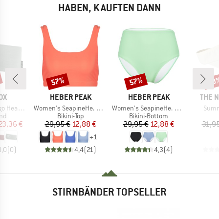
HABEN, KAUFTEN DANN
57%
57%
30
Rabatt
Rabatt
Raba
MARKE
MARKE
MARK
OX
HEBER PEAK
HEBER PEAK
THE 
Artikel
Artikel
Artike
Headband
Women's SeapineHe. Bikini Top
Women's SeapineHe. Bikini Pants High Waist
Summe
tgruppe
Produktgruppe
Produktgruppe
and
Bikini-Top
Bikini-Bottom
eis
duzierter Preis
Preis
reduzierter Preis
Preis
reduzierter Preis
23,36 €
29,95 €
12,88 €
29,95 €
12,88 €
31,9
+
1
0,0
(
0
)
4,4
(
21
)
4,3
(
4
)
STIRNBÄNDER TOPSELLER