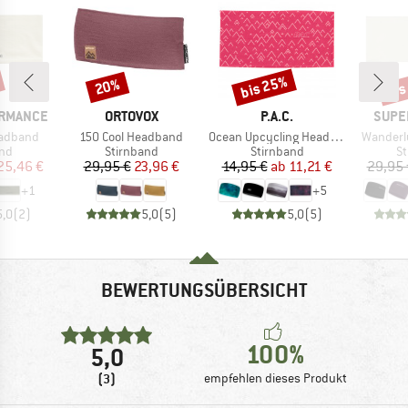
bis 25%
bis
20%
Rabatt
Rabatt
Raba
MARKE
MARKE
MARK
ORMANCE
ORTOVOX
P.A.C.
SUPE
Artikel
Artikel
Artikel
eadband
150 Cool Headband
Ocean Upcycling Headband
Wanderl
tgruppe
Produktgruppe
Produktgruppe
Pr
and
Stirnband
Stirnband
St
eis
duzierter Preis
Preis
reduzierter Preis
Preis
reduzierter Preis
25,46 €
29,95 €
23,96 €
14,95 €
ab
11,21 €
29,95 
+
1
+
5
5,0
(
2
)
5,0
(
5
)
5,0
(
5
)
BEWERTUNGSÜBERSICHT
100%
5,0
(3)
empfehlen dieses Produkt