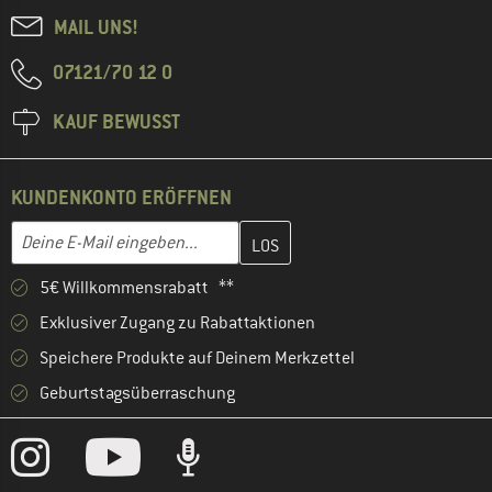
MAIL UNS!
07121/70 12 0
KAUF BEWUSST
KUNDENKONTO ERÖFFNEN
Gib hier deine E-Mail-Adresse ein und erstelle im nächsten Schri
E-Mail-Adresse
5€ Willkommensrabatt **
Exklusiver Zugang zu Rabattaktionen
Speichere Produkte auf Deinem Merkzettel
Geburtstagsüberraschung