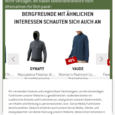
Nicht verzagen, wir haben selbstverständlich noch
Alternativen für Dich parat:
BERGFREUNDE MIT ÄHNLICHEN
INTERESSEN SCHAUTEN SICH AUCH AN
bis
48%
Rabatt
Raba
E
IT
MARKE
DYNAFIT
MARKE
VAUDE
A
rmal Hoody
Artikel
Mezzalama Polartec Alpha Jacket
Artikel
Women's Redmont Cotton Jacket II
Artikel
Fleecew
ruppe
jacke
Produktgruppe
Kunstfaserjacke
Produktgruppe
Freizeitjacke
eis
duzierter Preis
9,98 €
ab
242,45 €
Preis
99,95 €
Preis
reduzierter Preis
51,97 €
209,95
Wir verwenden Cookies und vergleichbare Technologien, um die notwendigen
Funktionen unserer Website zu gewährleisten. Außerdem bieten wir
4,9
(
9
)
0,0
(
0
)
0,0
(
0
)
zusätzliche Dienste und Funktionen an, analysieren unseren Datenverkehr,
um Inhalte und Werbung zu personalisieren, bzw. Social Media-Funktionen
bereitzustellen. Dadurch erfahren auch unsere Social Media-, Werbe- und
Analysepartner von deiner Nutzung unserer Website; diese sitzen teilweise in