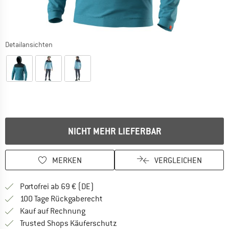
Detailansichten
NICHT MEHR LIEFERBAR
MERKEN
VERGLEICHEN
Finde mehr Informationen zu den Versan
Portofrei ab 69 € (DE)
Gehe hier zu den Rückgabe-Richtlinie
100 Tage Rückgaberecht
Finde die Zahlungs-Infos hier! Öffnet sich 
Kauf auf Rechnung
Finde alle Infos hier!
Trusted Shops Käuferschutz