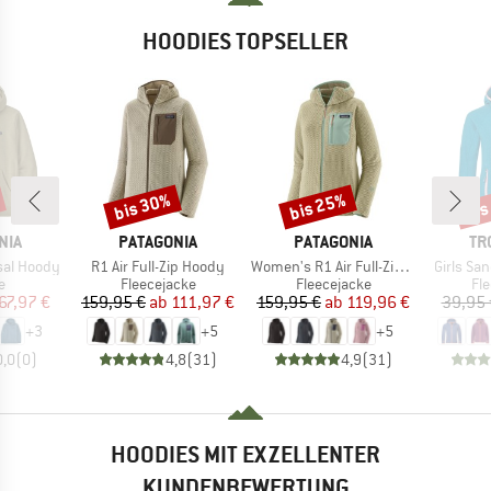
HOODIES TOPSELLER
bis 30%
bis 25%
bis
Rabatt
Rabatt
Raba
MARKE
MARKE
MA
NIA
PATAGONIA
PATAGONIA
TR
Artikel
Artikel
Artikel
sal Hoody
R1 Air Full-Zip Hoody
Women's R1 Air Full-Zip Hoody
Girls Sa
ktgruppe
Produktgruppe
Produktgruppe
Pr
e
Fleecejacke
Fleecejacke
Fl
eis
duzierter Preis
Preis
reduzierter Preis
Preis
reduzierter Preis
67,97 €
159,95 €
ab
111,97 €
159,95 €
ab
119,96 €
39,95 
+
3
+
5
+
5
0,0
(
0
)
4,8
(
31
)
4,9
(
31
)
HOODIES MIT EXZELLENTER
KUNDENBEWERTUNG