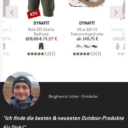
bis
43%
Rabatt
Raba
E
MARKE
MARKE
M
IT
DYNAFIT
DYNAFIT
D
Artikel
Artikel
Artikel
t DST Shorts
Ride DST Shorts
Ultra 100 V3
Women's Radica
ktgruppe
Produktgruppe
Produktgruppe
Pro
s
Radhose
Trailrunningschuhe
Dau
eis
duzierter Preis
Preis
reduzierter Preis
Preis
2,97 €
129,95 €
74,07 €
ab
148,75 €
339,95 
4,3
(
6
)
5,0
(
2
)
5,0
(
3
)
Bergfreund Julian - Einkäufer
"Ich finde die besten & neuesten Outdoor-Produkte
für Dich!"