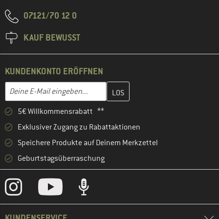
07121/70 12 0
KAUF BEWUSST
KUNDENKONTO ERÖFFNEN
Gib hier deine E-Mail-Adresse ein und erstelle im nächsten Schri
E-Mail-Adresse
5€ Willkommensrabatt **
Exklusiver Zugang zu Rabattaktionen
Speichere Produkte auf Deinem Merkzettel
Geburtstagsüberraschung
KUNDENSERVICE