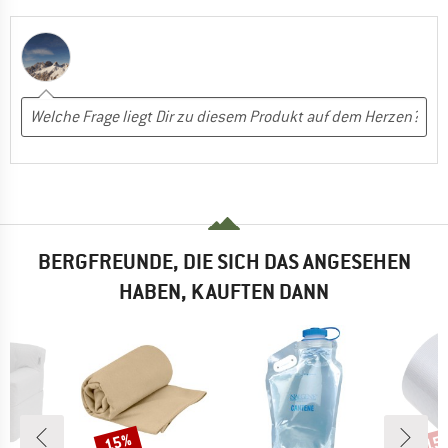
BERGFREUNDE, DIE SICH DAS ANGESEHEN
HABEN, KAUFTEN DANN
15%
15
Rabatt
Raba