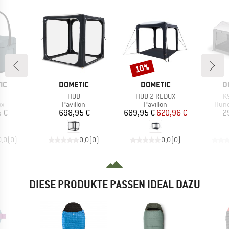
10%
Rabatt
MARKE
MARKE
M
IC
DOMETIC
DOMETIC
D
el
Artikel
Artikel
Ar
HUB
HUB 2 REDUX
K
ktgruppe
Produktgruppe
Produktgruppe
Prod
ox
Pavillon
Pavillon
Hun
eis
Preis
Preis
reduzierter Preis
 €
698,95 €
689,95 €
620,96 €
2
0,0
(
0
)
0,0
(
0
)
0,0
(
0
)
DIESE PRODUKTE PASSEN IDEAL DAZU