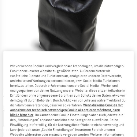
Wir verwenden Cookies und vergleichbare Technologien, um die notwendigen
Funktionen unserer Website zu gewährleisten. Außerdem bieten wir
zusätzliche Dienste und Funktionen an, analysieren unseren Datenverkehr,
um Inhalte und Werbung zu personalisieren, bzw. Social Media-Funktionen
bereitzustellen. Dadurch erfahren auch unsere Social Media-, Werbe- und
Preis:
24,95
€
inkl. MwSt.
Analysepartner von deiner Nutzung unserer Website; diese sitzen teilweise in
Informationen zu den Versandkosten. Öffnet sich in ei
zzgl. Versandkosten
Drittländern ohne angemessene Garantien zum Schutz deiner Daten, etwa vor
dem Zugriff durch Behörden. Durch Anklicken von „Alle auswählen“ erklärst du
dich damit einverstanden, dass wir so verfahren.
Wenn du keine Cookies mit
Farbe:
Charcoal
Ausnahme der technisch notwendigen Cookie akzeptieren möchtest, dann
klicke bitte hier
. Du kannst deine Cookie Einstellungen aber auch jederzeit in
den „Einstellungen“ anpassen und einzelne Kategorien auswählen. Deine
Einwilligung ist freiwillig, für die Nutzung dieser Website nicht notwendig und
kann jederzeit unter „Cookie Einstellungen“ im unteren Bereich unserer
Der Link öffnet sich in einer Infobox und beinhaltet
Lieferzeit: 2-4 Werktage
Webseite widerrufen oder erstmals vergeben werden. Weitere Informationen,