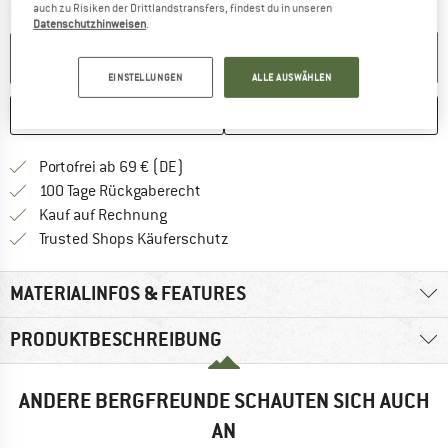
auch zu Risiken der Drittlandstransfers, findest du in unseren
Menge:
Datenschutzhinweisen
.
IN DEN WARENKORB
EINSTELLUNGEN
ALLE AUSWÄHLEN
MERKEN
VERGLEICHEN
Finde mehr Informationen zu den Versan
Portofrei ab 69 € (DE)
Gehe hier zu den Rückgabe-Richtlinie
100 Tage Rückgaberecht
Finde die Zahlungs-Infos hier! Öffnet sich 
Kauf auf Rechnung
Finde alle Infos hier!
Trusted Shops Käuferschutz
MATERIALINFOS & FEATURES
PRODUKTBESCHREIBUNG
ANDERE BERGFREUNDE SCHAUTEN SICH AUCH
AN