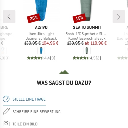
25%
15%
Rabatt
Rabatt
MARKE
MARKE
IBRE
ALVIVO
SEA TO SUMMIT
Artikel
Artikel
Ar
nglampe
Ibex Ultra Light
Boab -1°C Synthetic Sleeping Bag
Ib
gruppe
Produktgruppe
Produktgruppe
Produ
mpe
Daunenschlafsack
Kunstfaserschlafsack
Daune
eis
Preis
reduzierter Preis
Preis
reduzierter Preis
 €
139,95 €
104,96 €
139,95 €
ab
118,96 €
1
5,0
(
3
)
4,4
(
9
)
4,5
(
2
)
WAS SAGST DU DAZU?
STELLE EINE FRAGE
SCHREIBE EINE BEWERTUNG
TEILE EIN BILD