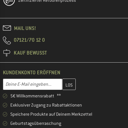
Zertifizierter Retourenprozess
MAIL UNS!
07121/70 12 0
KAUF BEWUSST
KUNDENKONTO ERÖFFNEN
Gib hier deine E-Mail-Adresse ein und erstelle im nächsten Schri
E-Mail-Adresse
5€ Willkommensrabatt **
Exklusiver Zugang zu Rabattaktionen
Speichere Produkte auf Deinem Merkzettel
Geburtstagsüberraschung