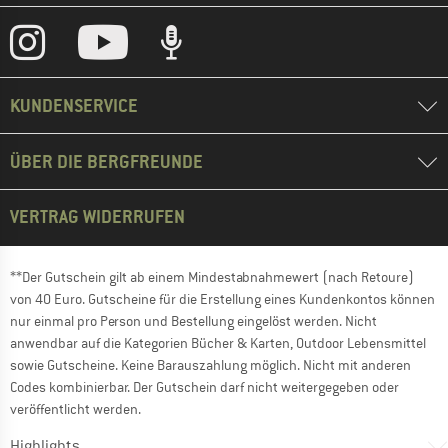
KUNDENSERVICE
ÜBER DIE BERGFREUNDE
VERTRAG WIDERRUFEN
**Der Gutschein gilt ab einem Mindestabnahmewert (nach Retoure)
von 40 Euro. Gutscheine für die Erstellung eines Kundenkontos können
nur einmal pro Person und Bestellung eingelöst werden. Nicht
anwendbar auf die Kategorien Bücher & Karten, Outdoor Lebensmittel
sowie Gutscheine. Keine Barauszahlung möglich. Nicht mit anderen
Codes kombinierbar. Der Gutschein darf nicht weitergegeben oder
veröffentlicht werden.
Highlights