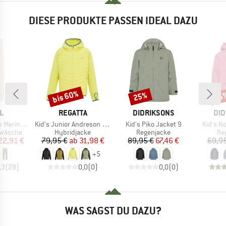
DIESE PRODUKTE PASSEN IDEAL DAZU
bis 60%
25%
25
Rabatt
Rabatt
Raba
E
MARKE
MARKE
MA
L
REGATTA
DIDRIKSONS
DID
Artikel
Artikel
Artikel
schurwolle
Kid's Junior Andreson Hybrid
Kid's Piko Jacket 9
Kid's N
ppe
Produktgruppe
Produktgruppe
Pr
rwäsche
Hybridjacke
Regenjacke
Re
eis
duzierter Preis
Preis
reduzierter Preis
Preis
reduzierter Preis
22,91 €
79,95 €
ab
31,98 €
89,95 €
67,46 €
69,95
+
5
,3
(
28
)
0,0
(
0
)
0,0
(
0
)
WAS SAGST DU DAZU?