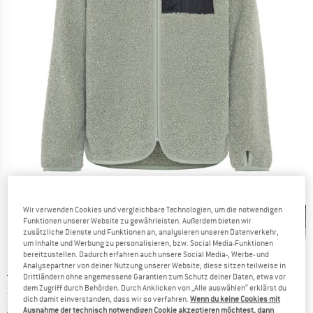
Detailansichten
Wir verwenden Cookies und vergleichbare Technologien, um die notwendigen
Funktionen unserer Website zu gewährleisten. Außerdem bieten wir
zusätzliche Dienste und Funktionen an, analysieren unseren Datenverkehr,
um Inhalte und Werbung zu personalisieren, bzw. Social Media-Funktionen
bereitzustellen. Dadurch erfahren auch unsere Social Media-, Werbe- und
Analysepartner von deiner Nutzung unserer Website; diese sitzen teilweise in
Ursprünglicher Preis :
Preis:
64,95
€
Drittländern ohne angemessene Garantien zum Schutz deiner Daten, etwa vor
dem Zugriff durch Behörden. Durch Anklicken von „Alle auswählen“ erklärst du
45,47
€
inkl. MwSt.
dich damit einverstanden, dass wir so verfahren.
Wenn du keine Cookies mit
Informationen zu den Versandkosten. Öffnet sich in ei
zzgl. Versandkosten
Ausnahme der technisch notwendigen Cookie akzeptieren möchtest, dann