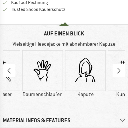
Finde die Zahlungs-Infos hier! Öffnet sich 
Kauf auf Rechnung
Finde alle Infos hier!
Trusted Shops Käuferschutz
AUF EINEN BLICK
Vielseitige Fleecejacke mit abnehmbarer Kapuze
faser
Daumenschlaufen
Kapuze
Kuns
MATERIALINFOS & FEATURES