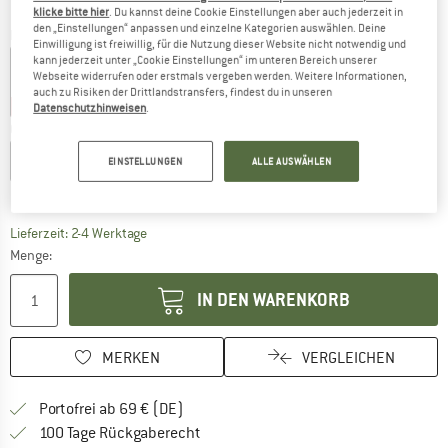
klicke bitte hier
. Du kannst deine Cookie Einstellungen aber auch jederzeit in
den „Einstellungen“ anpassen und einzelne Kategorien auswählen. Deine
Farbe:
Wilted Leaf
Einwilligung ist freiwillig, für die Nutzung dieser Website nicht notwendig und
kann jederzeit unter „Cookie Einstellungen“ im unteren Bereich unserer
Webseite widerrufen oder erstmals vergeben werden. Weitere Informationen,
auch zu Risiken der Drittlandstransfers, findest du in unseren
30%
30%
Datenschutzhinweisen
.
Größe wählen:
120
130
140
150
160
170
EINSTELLUNGEN
ALLE AUSWÄHLEN
Größentabelle
Der Link öffnet sich in einer Infobox und beinhaltet
Lieferzeit: 2-4 Werktage
Menge:
IN DEN WARENKORB
MERKEN
VERGLEICHEN
Finde mehr Informationen zu den Versan
Portofrei ab 69 € (DE)
Gehe hier zu den Rückgabe-Richtlinie
100 Tage Rückgaberecht