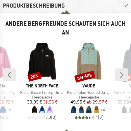
PRODUKTBESCHREIBUNG
ANDERE BERGFREUNDE SCHAUTEN SICH AUCH
AN
bis 40%
bis
20%
Rabatt
Rabatt
Raba
MARKE
MARKE
BIA
THE NORTH FACE
VAUDE
Artikel
Artikel
Artikel
V Full Zip
Kid's Glacier Fullzip Hoodie
Kid's Pulex Hooded Jacket II
Kid's Rokua
gruppe
Produktgruppe
Produktgruppe
Pr
cke
Fleecejacke
Fleecejacke
Fl
eis
duzierter Preis
Preis
reduzierter Preis
Preis
reduzierter Preis
22,72 €
39,95 €
31,96 €
49,95 €
ab
29,97 €
59,95 
+
6
+
4
0,0
(
0
)
0,0
(
0
)
4,4
(
8
)