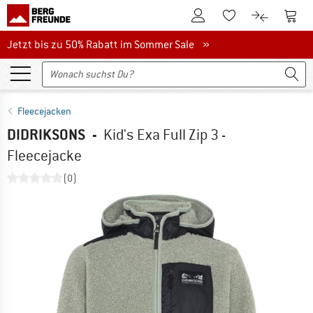
Zum Kundenkonto
Zum 
Zum Merkzettel.
Zum Produk
Jetzt bis zu 50% Rabatt im Sommer Sale
Jetzt bis zu 50% Rabatt im Sommer Sale »
Fleecejacken
DIDRIKSONS
-
Kid's Exa Full Zip 3 -
Fleecejacke
(0)