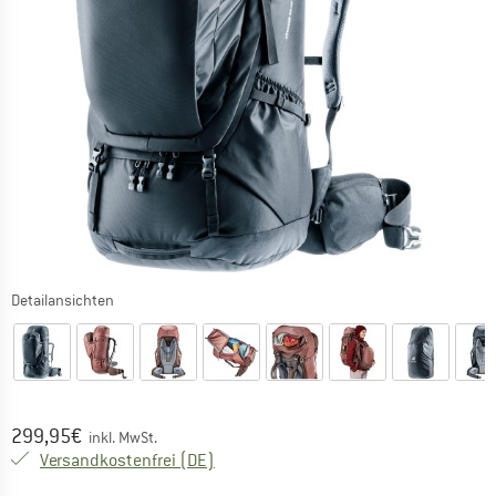
Detailansichten
Preis:
299,95
€
inkl. MwSt.
Deutschland. Informationen zu den Ver
Versandkostenfrei
(DE)