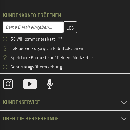
KUNDENKONTO ERÖFFNEN
Gib hier deine E-Mail-Adresse ein und erstelle im nächsten Schri
E-Mail-Adresse
5€ Willkommensrabatt **
Exklusiver Zugang zu Rabattaktionen
Speichere Produkte auf Deinem Merkzettel
Geburtstagsüberraschung
KUNDENSERVICE
ÜBER DIE BERGFREUNDE