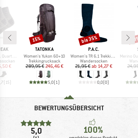
bis 35%
15%
50
Rabatt
Rabatt
Raba
MARKE
MARKE
PEAK
TATONKA
P.A.C.
Artikel
Artikel
Artikel
er 2-Pack
Women's Yukon 60+10
Women's TR 6.1 Trekking Merino Medium
Merino Outdoo
pe
Produktgruppe
Produktgruppe
Prod
nssocken
Trekkingrucksack
Wandersocken
Wan
eis
duzierter Preis
Preis
reduzierter Preis
Preis
reduzierter Preis
6,50 €
289,95 €
246,46 €
21,95 €
ab
14,27 €
24,9
,7
(
15
)
5,0
(
1
)
0,0
(
0
)
BEWERTUNGSÜBERSICHT
100%
5,0
(1)
empfehlen dieses Produkt