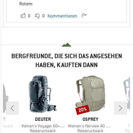
Rotem
0
0
Kommentieren
BERGFREUNDE, DIE SICH DAS ANGESEHEN
HABEN, KAUFTEN DANN
20%
Rabatt
MARKE
MARKE
M
RTT
DEUTER
OSPREY
O
Artikel
Artikel
Art
ackpack
Women's Voyager 60+10 SL
Women's Fairview 40 DannerxOsprey
Fa
tgruppe
Produktgruppe
Produktgruppe
Prod
ck
Reiserucksack
Reiserucksack
Reis