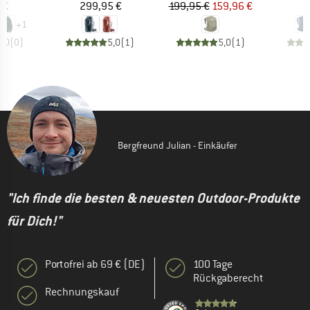
eis
Preis
Preis
reduzierter Preis
 €
299,95 €
199,95 €
159,96 €
2
+
1
0,0
(
0
)
5,0
(
1
)
5,0
(
1
)
Bergfreund Julian - Einkäufer
"Ich finde die besten & neuesten Outdoor-Produkte
für Dich!"
Portofrei ab 69 € (DE)
100 Tage
Rückgaberecht
Rechnungskauf