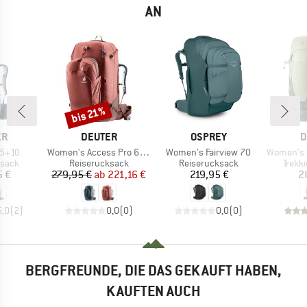
AN
bis 21%
Rabatt
E
MARKE
MARKE
M
ER
DEUTER
OSPREY
D
Artikel
Artikel
Artikel
65+10
Women's Access Pro 60 SL
Women's Fairview 70
Women's Futura
ruppe
Produktgruppe
Produktgruppe
Produ
ksack
Reiserucksack
Reiserucksack
Trekk
eis
Preis
reduzierter Preis
Preis
5 €
279,95 €
ab
221,16 €
219,95 €
2
5,0
(
2
)
0,0
(
0
)
0,0
(
0
)
BERGFREUNDE, DIE DAS GEKAUFT HABEN,
KAUFTEN AUCH