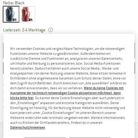
Farbe:
Black
Der Link öffnet sich in einer Infobox und bei
Lieferzeit: 2-4 Werktage
Menge:
Wir verwenden Cookies und vergleichbare Technologien, um die notwendigen
IN DEN WARENKORB
Funktionen unserer Website zu gewährleisten. Außerdem bieten wir
zusätzliche Dienste und Funktionen an, analysieren unseren Datenverkehr,
um Inhalte und Werbung zu personalisieren, bzw. Social Media-Funktionen
MERKEN
VERGLEICHEN
bereitzustellen. Dadurch erfahren auch unsere Social Media-, Werbe- und
Analysepartner von deiner Nutzung unserer Website; diese sitzen teilweise in
Drittländern ohne angemessene Garantien zum Schutz deiner Daten, etwa vor
Finde mehr Informationen zu den Versan
dem Zugriff durch Behörden. Durch Anklicken von „Alle auswählen“ erklärst du
Portofrei ab 69 € (DE)
dich damit einverstanden, dass wir so verfahren.
Wenn du keine Cookies mit
Gehe hier zu den Rückgabe-Richtlinie
100 Tage Rückgaberecht
Ausnahme der technisch notwendigen Cookie akzeptieren möchtest, dann
Finde die Zahlungs-Infos hier! Öffnet sich 
klicke bitte hier
. Du kannst deine Cookie Einstellungen aber auch jederzeit in
Kauf auf Rechnung
den „Einstellungen“ anpassen und einzelne Kategorien auswählen. Deine
Finde alle Infos hier!
Trusted Shops Käuferschutz
Einwilligung ist freiwillig, für die Nutzung dieser Website nicht notwendig und
kann jederzeit unter „Cookie Einstellungen“ im unteren Bereich unserer
Webseite widerrufen oder erstmals vergeben werden. Weitere Informationen,
auch zu Risiken der Drittlandstransfers, findest du in unseren
Datenschutzhinweisen
.
AUF EINEN BLICK