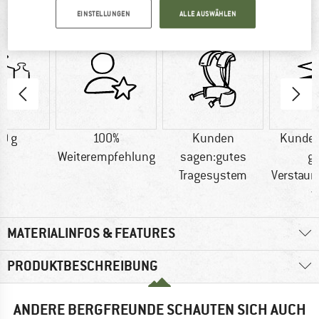
Großer Reiserucksack mit abnehmbarem Daypack
EINSTELLUNGEN
ALLE AUSWÄHLEN
0 g
100%
Kunden
Kunden
Weiterempfehlung
sagen:gutes
g
Tragesystem
Verstaum
t
MATERIALINFOS & FEATURES
PRODUKTBESCHREIBUNG
ANDERE BERGFREUNDE SCHAUTEN SICH AUCH