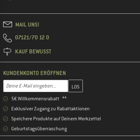
MAIL UNS!
07121/70 12 0
KAUF BEWUSST
KUNDENKONTO ERÖFFNEN
Gib hier deine E-Mail-Adresse ein und erstelle im nächsten Schri
E-Mail-Adresse
5€ Willkommensrabatt **
Exklusiver Zugang zu Rabattaktionen
Speichere Produkte auf Deinem Merkzettel
Geburtstagsüberraschung