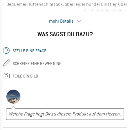
Bequemer Hüttenschlafsack, aber leider nur der Einstieg über
das Kopfende möglich.
Kein schneller Ausstieg möglich.
mehr Details
Sehr leicht und auf ein Kleinstmaß verstaubar.
WAS SAGST DU DAZU?
STELLE EINE FRAGE
SCHREIBE EINE BEWERTUNG
TEILE EIN BILD