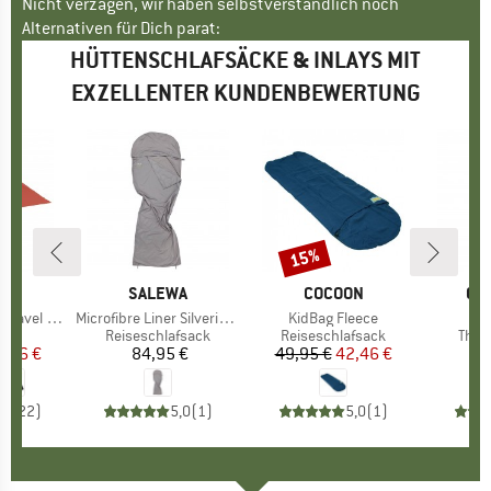
Nicht verzagen, wir haben selbstverständlich noch
Alternativen für Dich parat:
HÜTTENSCHLAFSÄCKE & INLAYS MIT
EXZELLENTER KUNDENBEWERTUNG
15%
Rabatt
E
ON
MARKE
SALEWA
MARKE
COCOON
MA
GR
el Blanket
Artikel
Microfibre Liner Silverized
Artikel
KidBag Fleece
uktgruppe
e
Produktgruppe
Reiseschlafsack
Produktgruppe
Reiseschlafsack
Prod
The 
eis
duzierter Preis
6,46 €
84,95 €
Preis
49,95 €
Preis
reduzierter Preis
42,46 €
1
,9
(
22
)
5,0
(
1
)
5,0
(
1
)