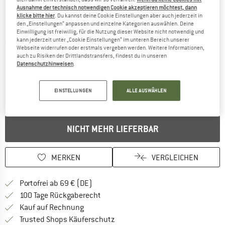
Ausnahme der technisch notwendigen Cookie akzeptieren möchtest, dann
klicke bitte hier
. Du kannst deine Cookie Einstellungen aber auch jederzeit in
den „Einstellungen“ anpassen und einzelne Kategorien auswählen. Deine
Einwilligung ist freiwillig, für die Nutzung dieser Website nicht notwendig und
kann jederzeit unter „Cookie Einstellungen“ im unteren Bereich unserer
Detailansichten
Webseite widerrufen oder erstmals vergeben werden. Weitere Informationen,
auch zu Risiken der Drittlandstransfers, findest du in unseren
Datenschutzhinweisen
.
EINSTELLUNGEN
ALLE AUSWÄHLEN
NICHT MEHR LIEFERBAR
MERKEN
VERGLEICHEN
Finde mehr Informationen zu den Versan
Portofrei ab 69 € (DE)
Gehe hier zu den Rückgabe-Richtlinie
100 Tage Rückgaberecht
Finde die Zahlungs-Infos hier! Öffnet sich 
Kauf auf Rechnung
Finde alle Infos hier!
Trusted Shops Käuferschutz