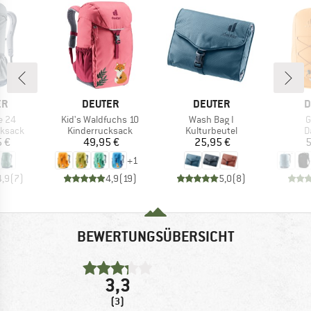
E
MARKE
MARKE
M
ER
DEUTER
DEUTER
D
Artikel
Artikel
A
e 24
Kid's Waldfuchs 10
Wash Bag I
G
uppe
Produktgruppe
Produktgruppe
P
ksack
Kinderrucksack
Kulturbeutel
D
eis
Preis
Preis
5 €
49,95 €
25,95 €
5
+
1
4,9
(
7
)
4,9
(
19
)
5,0
(
8
)
BEWERTUNGSÜBERSICHT
3,3
(3)