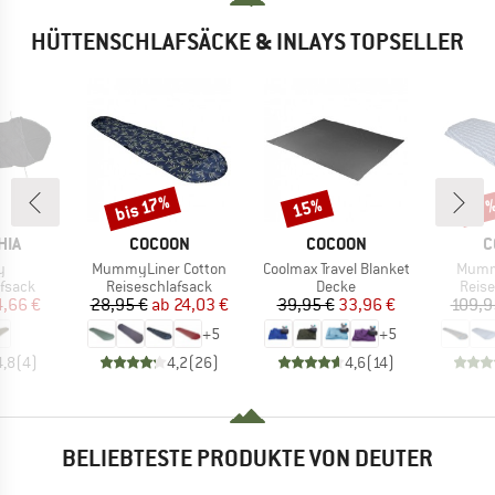
HÜTTENSCHLAFSÄCKE & INLAYS TOPSELLER
bis 17%
15%
Rabatt
Rabatt
Raba
17
MARKE
MARKE
M
HIA
COCOON
COCOON
C
Artikel
Artikel
Artike
y
MummyLiner Cotton
Coolmax Travel Blanket
Mummy
uppe
Produktgruppe
Produktgruppe
Prod
fsack
Reiseschlafsack
Decke
Reise
eis
duzierter Preis
Preis
reduzierter Preis
Preis
reduzierter Preis
4,66 €
28,95 €
ab
24,03 €
39,95 €
33,96 €
109,9
+
5
+
5
4,8
(
4
)
4,2
(
26
)
4,6
(
14
)
BELIEBTESTE PRODUKTE VON DEUTER