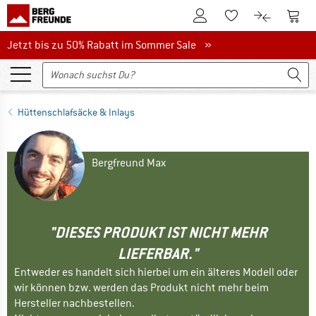
Zum Kundenkonto
Zum 
Zum Merkzettel.
Zum Produk
Jetzt bis zu 50% Rabatt im Sommer Sale
Jetzt bis zu 50% Rabatt im Sommer Sale »
Hüttenschlafsäcke & Inlays
Bergfreund Max
"DIESES PRODUKT IST NICHT MEHR
LIEFERBAR."
Entweder es handelt sich hierbei um ein älteres Modell oder
wir können bzw. werden das Produkt nicht mehr beim
Hersteller nachbestellen.