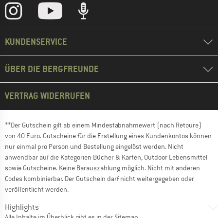
KUNDENSERVICE
ÜBER DIE BERGFREUNDE
VERTRAG WIDERRUFEN
**Der Gutschein gilt ab einem Mindestabnahmewert (nach Retoure)
von 40 Euro. Gutscheine für die Erstellung eines Kundenkontos können
nur einmal pro Person und Bestellung eingelöst werden. Nicht
anwendbar auf die Kategorien Bücher & Karten, Outdoor Lebensmittel
sowie Gutscheine. Keine Barauszahlung möglich. Nicht mit anderen
Codes kombinierbar. Der Gutschein darf nicht weitergegeben oder
veröffentlicht werden.
Highlights
Alle Inhalte im Überblick gibt es in der
Sitemap
.