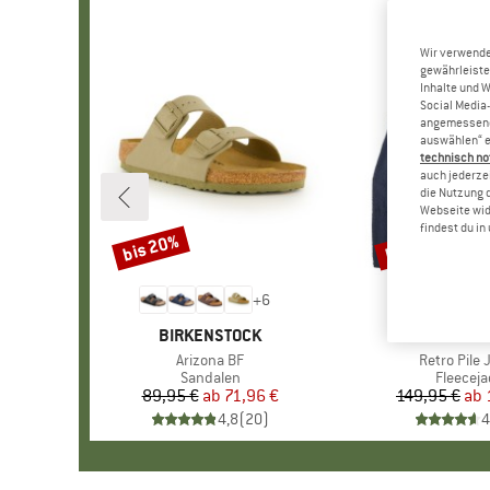
Wir verwende
gewährleiste
Inhalte und 
Social Media-
angemessene 
auswählen“ e
technisch no
auch jederzei
die Nutzung 
Webseite wid
findest du i
bis 20%
bis 32%
Rabatt
Rabatt
+
6
MARKE
BIRKENSTOCK
MARKE
PATAGO
Artikel
Arizona BF
Artikel
Retro Pile 
Produktgruppe
Sandalen
Produkt
Fleeceja
89,95 €
ab
Preis
reduzierter Preis
71,96 €
149,95 €
ab
Pr
re
4,8
(
20
)
4