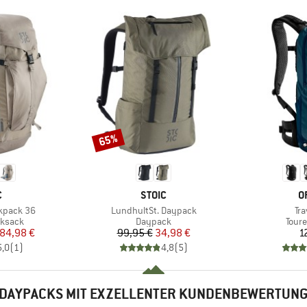
65%
Rabatt
KE
MARKE
M
C
STOIC
O
Artikel
Art
ckpack 36
LundhultSt. Daypack
Tr
uppe
Produktgruppe
Prod
ksack
Daypack
Tour
eis
duzierter Preis
Preis
reduzierter Preis
84,98 €
99,95 €
34,98 €
1
5,0
(
1
)
4,8
(
5
)
DAYPACKS MIT EXZELLENTER KUNDENBEWERTUN