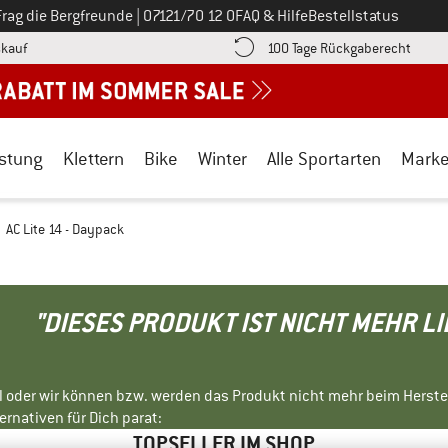
Ruf uns an unter
Frag die Bergfreunde
|
07121/70 12 0
FAQ & Hilfe
Bestellstatus
Finde die Zahlungs-Infos hier! Öffnet sich in einer Infobox
Gehe h
kauf
100 Tage Rückgaberecht
stung
Klettern
Bike
Winter
Alle Sportarten
Mark
AC Lite 14 - Daypack
"DIESES PRODUKT IST NICHT MEHR L
ll oder wir können bzw. werden das Produkt nicht mehr beim Herste
rnativen für Dich parat:
TOPSELLER IM SHOP