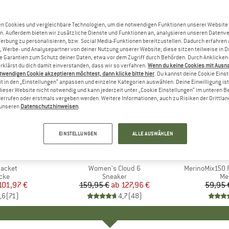
n Cookies und vergleichbare Technologien, um die notwendigen Funktionen unserer Website
n. Außerdem bieten wir zusätzliche Dienste und Funktionen an, analysieren unseren Datenv
Werbung zu personalisieren, bzw. Social Media-Funktionen bereitzustellen. Dadurch erfahren
, Werbe- und Analysepartner von deiner Nutzung unserer Website; diese sitzen teilweise in D
Garantien zum Schutz deiner Daten, etwa vor dem Zugriff durch Behörden. Durch Anklicken 
rklärst du dich damit einverstanden, dass wir so verfahren.
Wenn du keine Cookies mit Ausn
twendigen Cookie akzeptieren möchtest, dann klicke bitte hier
. Du kannst deine Cookie Eins
t in den „Einstellungen“ anpassen und einzelne Kategorien auswählen. Deine Einwilligung ist f
dieser Website nicht notwendig und kann jederzeit unter „Cookie Einstellungen“ im unteren B
errufen oder erstmals vergeben werden. Weitere Informationen, auch zu Risiken der Drittlan
n unseren
Datenschutzhinweisen
.
bis 20%
bis 55%
Rabatt
Rabatt
EINSTELLUNGEN
ALLE AUSWÄHLEN
+
1
+
9
NIA
MARKE
ON
MA
HEB
Jacket
Artikel
Women's Cloud 6
Artikel
MerinoMix150 P
gruppe
cke
Produktgruppe
Sneaker
Pr
Me
eis
duzierter Preis
101,97 €
159,95 €
ab
Preis
reduzierter Preis
127,96 €
59,95 
,6
(
71
)
4,7
(
48
)