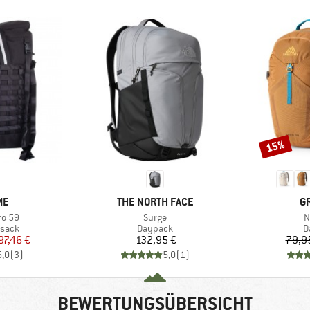
15%
Rabatt
E
MARKE
M
ME
THE NORTH FACE
G
Artikel
A
ro 59
Surge
N
ruppe
Produktgruppe
P
ksack
Daypack
D
eis
duzierter Preis
Preis
97,46 €
132,95 €
79,9
5,0
(
3
)
5,0
(
1
)
BEWERTUNGSÜBERSICHT