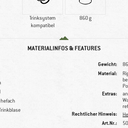
Trinksystem
860 g
kompatibel
MATERIALINFOS & FEATURES
Gewicht:
86
Material:
Ri
be
n
Po
l
Extras:
an
Wa
chefach
re
-Trinkblase
Rechtlicher Hinweis:
He
Art.Nr.:
50