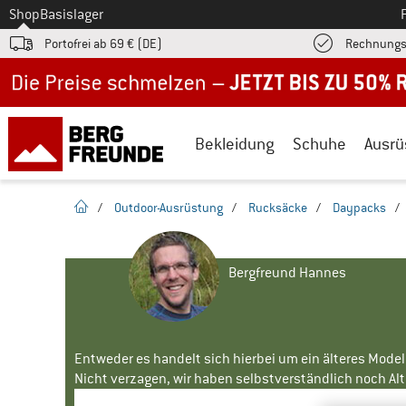
Zum
Shop
Basislager
Portofrei ab 69 € (DE)
Rechnungs
Jetzt bis zu 50% Rabatt im Sommer Sale
Bekleidung
Schuhe
Ausrü
Startseite
/
Outdoor-Ausrüstung
/
Rucksäcke
/
Daypacks
/
Bergfreund Hannes
Entweder es handelt sich hierbei um ein älteres Mode
Nicht verzagen, wir haben selbstverständlich noch Alte