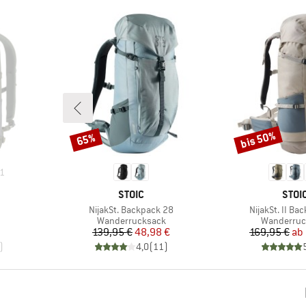
bis 50%
65%
Rabatt
Rabatt
1
MARKE
MAR
STOIC
STOI
Artikel
Artikel
NijakSt. Backpack 28
NijakSt. II Ba
ppe
Produktgruppe
Produktgr
Wanderrucksack
Wanderruc
Preis
reduzierter Preis
Pr
re
139,95 €
48,98 €
169,95 €
ab
)
4,0
(
11
)