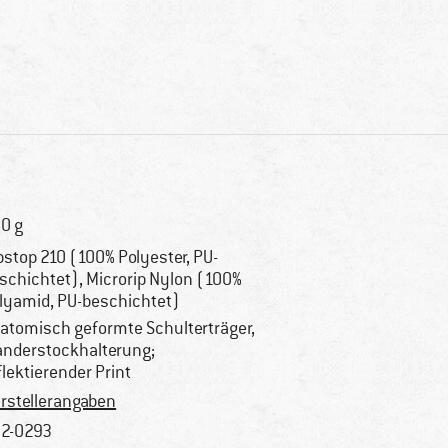
0 g
pstop 210 (100% Polyester, PU-
schichtet), Microrip Nylon (100%
lyamid, PU-beschichtet)
atomisch geformte Schulterträger,
nderstockhalterung;
flektierender Print
rstellerangaben
2-0293