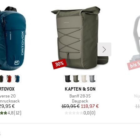
bis 
30%
Rabatt
Rabat
ARKE
MARKE
RTOVOX
KAPTEN & SON
ikel
Artikel
Art
averse 20
Banff 28-35
Nij
uktgruppe
Produktgruppe
enrucksack
Daypack
Preis
Preis
reduzierter Preis
29,95 €
169,95 €
118,97 €
11
4,8
(
12
)
0,0
(
0
)
G