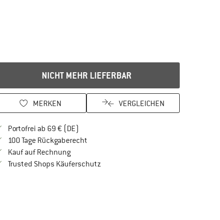
NICHT MEHR LIEFERBAR
MERKEN
VERGLEICHEN
Finde mehr Informationen zu den Versandkos
Portofrei ab 69 € (DE)
Gehe hier zu den Rückgabe-Richtlinien Öf
100 Tage Rückgaberecht
Finde die Zahlungs-Infos hier! Öffnet sich in 
Kauf auf Rechnung
Finde alle Infos hier!
Trusted Shops Käuferschutz