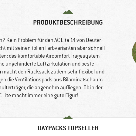
PRODUKTBESCHREIBUNG
n? Kein Problem für den AC Lite 14 von Deuter!
 mit seinen tollen Farbvarianten aber schnell
eten: das komfortable Aircomfort Tragesystem
e ungehinderte Luftzirkulation und beste
n macht den Rucksack zudem sehr flexibel und
gen die Ventilationspads aus Bilaminatschaum
lterträger, die angenehm aufliegen. Ob in der
AC Lite macht immer eine gute Figur!
DAYPACKS TOPSELLER