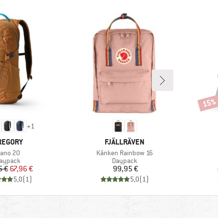
15%
Rabat
+
1
ARKE
MARKE
REGORY
FJÄLLRÄVEN
rtikel
Artikel
ano 20
Kånken Rainbow 16
roduktgruppe
Produktgruppe
aypack
Daypack
Preis
reduzierter Preis
Preis
5 €
67,96 €
99,95 €
5,0
(
1
)
5,0
(
1
)