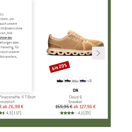
 zu
erkehr, um
 auch unsere
rittländern ohne
von „Alle
ahme der
tellungen aber
reiwillig, für
ereich unserer
dstransfers,
bis 20%
Rabatt
+
4
+
8
RKE
ER PEAK
MARKE
ON
ineconeHe. II T-Shirt
Artikel
Cloud 6
oduktgruppe
rinoshirt
Produktgruppe
Sneaker
€
ab
Preis
reduzierter Preis
26,98 €
159,95 €
ab
Preis
reduzierter Preis
127,96 €
4,5
(
117
)
4,1
(
23
)