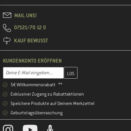
MAIL UNS!
07121/70 12 0
KAUF BEWUSST
KUNDENKONTO ERÖFFNEN
Gib hier deine E-Mail-Adresse ein und erstelle im nächsten Schri
E-Mail-Adresse
5€ Willkommensrabatt **
Exklusiver Zugang zu Rabattaktionen
Speichere Produkte auf Deinem Merkzettel
Geburtstagsüberraschung