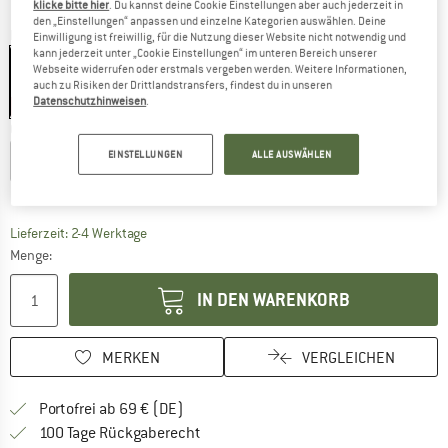
klicke bitte hier
. Du kannst deine Cookie Einstellungen aber auch jederzeit in
den „Einstellungen“ anpassen und einzelne Kategorien auswählen. Deine
Farbe:
Black
Einwilligung ist freiwillig, für die Nutzung dieser Website nicht notwendig und
kann jederzeit unter „Cookie Einstellungen“ im unteren Bereich unserer
Webseite widerrufen oder erstmals vergeben werden. Weitere Informationen,
auch zu Risiken der Drittlandstransfers, findest du in unseren
Datenschutzhinweisen
.
22%
Größe wählen:
EINSTELLUNGEN
ALLE AUSWÄHLEN
XS
S
M
L
XL
Größentabelle
Der Link öffnet sich in einer Infobox und beinhaltet
Lieferzeit: 2-4 Werktage
Menge:
IN DEN WARENKORB
MERKEN
VERGLEICHEN
Finde mehr Informationen zu den Versan
Portofrei ab 69 € (DE)
Gehe hier zu den Rückgabe-Richtlinie
100 Tage Rückgaberecht