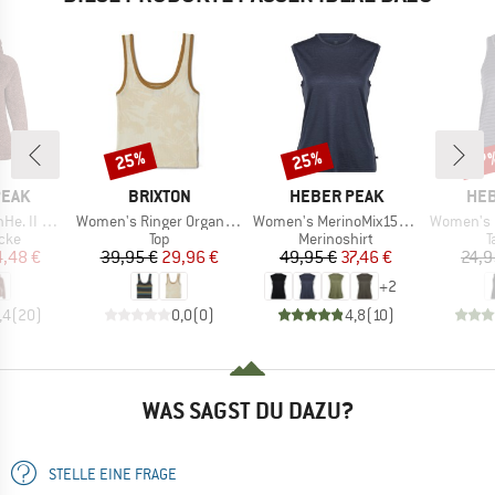
25%
25%
67
Rabatt
Rabatt
Raba
MARKE
MARKE
MA
PEAK
BRIXTON
HEBER PEAK
HEB
Artikel
Artikel
Artikel
 Zip Hoody
Women's Ringer Organic A-Tank
Women's MerinoMix150 PineconeHe. Loose Tank
Women's Eve
gruppe
Produktgruppe
Produktgruppe
P
cke
Top
Merinoshirt
T
eis
duzierter Preis
Preis
reduzierter Preis
Preis
reduzierter Preis
4,48 €
39,95 €
29,96 €
49,95 €
37,46 €
24,9
+
2
,4
(
20
)
0,0
(
0
)
4,8
(
10
)
WAS SAGST DU DAZU?
STELLE EINE FRAGE