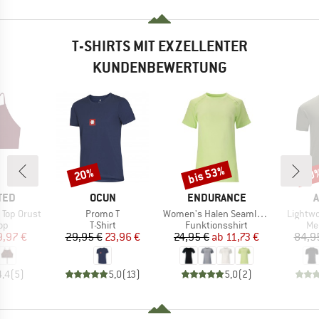
T-SHIRTS MIT EXZELLENTER
KUNDENBEWERTUNG
bis 53%
20%
20
Rabatt
Rabatt
Raba
MARKE
MARKE
TED
OCUN
ENDURANCE
A
Artikel
Artikel
Artikel
 Top Orust
Promo T
Women's Halen Seamless S/S Tee
Lightwo
tgruppe
Produktgruppe
Produktgruppe
Pr
Top
T-Shirt
Funktionsshirt
Me
eis
duzierter Preis
Preis
reduzierter Preis
Preis
reduzierter Preis
9,97 €
29,95 €
23,96 €
24,95 €
ab
11,73 €
84,9
4,4
(
5
)
5,0
(
13
)
5,0
(
2
)