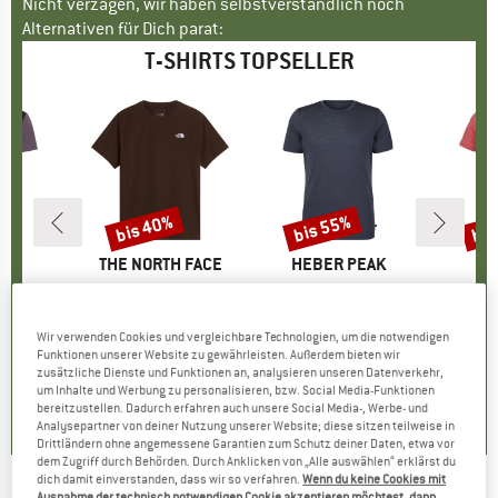
Nicht verzagen, wir haben selbstverständlich noch
Alternativen für Dich parat:
T-SHIRTS TOPSELLER
bis 40%
bis 55%
bis
Rabatt
Rabatt
Raba
E
E
MARKE
THE NORTH FACE
MARKE
HEBER PEAK
hirt
Artikel
Evolution Simple Dome Short Sleeve
Artikel
MerinoMix150 PineconeHe. II T-Shirt
Artikel
Women's Merino155 Lah
ruppe
shirt
Produktgruppe
T-Shirt
Produktgruppe
Merinoshirt
Pr
Me
eis
duzierter Preis
29,22 €
26,95 €
ab
Preis
reduzierter Preis
16,17 €
59,95 €
ab
Preis
reduzierter Preis
26,98 €
79,95 
Wir verwenden Cookies und vergleichbare Technologien, um die notwendigen
+
2
+
13
+
4
Funktionen unserer Website zu gewährleisten. Außerdem bieten wir
zusätzliche Dienste und Funktionen an, analysieren unseren Datenverkehr,
,5
(
51
)
4,8
(
8
)
4,5
(
117
)
um Inhalte und Werbung zu personalisieren, bzw. Social Media-Funktionen
bereitzustellen. Dadurch erfahren auch unsere Social Media-, Werbe- und
Analysepartner von deiner Nutzung unserer Website; diese sitzen teilweise in
Drittländern ohne angemessene Garantien zum Schutz deiner Daten, etwa vor
dem Zugriff durch Behörden. Durch Anklicken von „Alle auswählen“ erklärst du
dich damit einverstanden, dass wir so verfahren.
Wenn du keine Cookies mit
Ausnahme der technisch notwendigen Cookie akzeptieren möchtest, dann