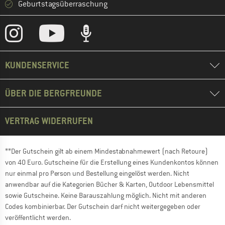
Geburtstagsüberraschung
KUNDENSERVICE
ÜBER DIE BERGFREUNDE
VERTRAG WIDERRUFEN
**Der Gutschein gilt ab einem Mindestabnahmewert (nach Retoure)
von 40 Euro. Gutscheine für die Erstellung eines Kundenkontos können
nur einmal pro Person und Bestellung eingelöst werden. Nicht
anwendbar auf die Kategorien Bücher & Karten, Outdoor Lebensmittel
sowie Gutscheine. Keine Barauszahlung möglich. Nicht mit anderen
Codes kombinierbar. Der Gutschein darf nicht weitergegeben oder
veröffentlicht werden.