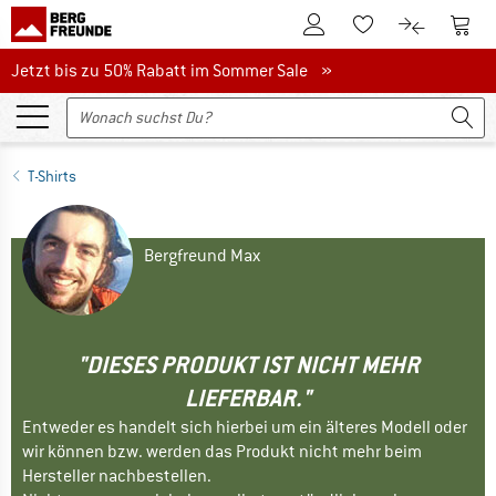
Zum Kundenkonto
Zum 
Zum Merkzettel.
Zum Produk
Jetzt bis zu 50% Rabatt im Sommer Sale
Jetzt bis zu 50% Rabatt im Sommer Sale »
T-Shirts
Bergfreund Max
"DIESES PRODUKT IST NICHT MEHR
LIEFERBAR."
Entweder es handelt sich hierbei um ein älteres Modell oder
wir können bzw. werden das Produkt nicht mehr beim
Hersteller nachbestellen.