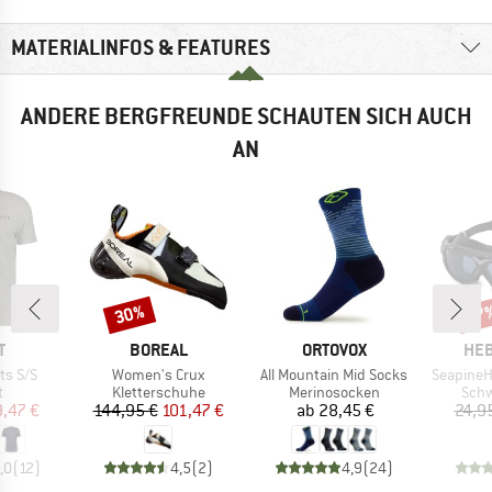
MATERIALINFOS & FEATURES
ANDERE BERGFREUNDE SCHAUTEN SICH AUCH
AN
30%
57
Rabatt
Raba
E
MARKE
MARKE
MA
T
BOREAL
ORTOVOX
HEB
Artikel
Artikel
Artikel
ts S/S
Women's Crux
All Mountain Mid Socks
SeapineH
ktgruppe
Produktgruppe
Produktgruppe
Prod
t
Kletterschuhe
Merinosocken
Schw
eis
duzierter Preis
Preis
reduzierter Preis
Preis
9,47 €
144,95 €
101,47 €
ab
28,45 €
24,9
,0
(
12
)
4,5
(
2
)
4,9
(
24
)