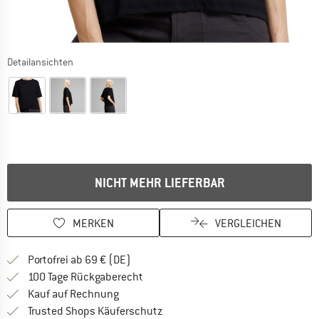
Detailansichten
NICHT MEHR LIEFERBAR
MERKEN
VERGLEICHEN
Finde mehr Informationen zu den Versan
Portofrei ab 69 € (DE)
Gehe hier zu den Rückgabe-Richtlinie
100 Tage Rückgaberecht
Finde die Zahlungs-Infos hier! Öffnet sich 
Kauf auf Rechnung
Finde alle Infos hier!
Trusted Shops Käuferschutz