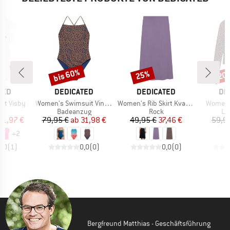
bis 60%
25%
20
Rabatt
Rabatt
Raba
MARKE
MARKE
MA
TED
DEDICATED
DEDICATED
DE
Artikel
Artikel
Artikel
rt Visby
Women's Swimsuit Vinterviken
Women's Rib Skirt Kvarnvik
Women's
ktgruppe
Produktgruppe
Produktgruppe
Pr
t
Badeanzug
Rock
Lo
eis
duzierter Preis
Preis
reduzierter Preis
Preis
reduzierter Preis
21,97 €
79,95 €
ab
31,98 €
49,95 €
37,46 €
59,9
+
2
5,0
(
1
)
0,0
(
0
)
0,0
(
0
)
Bergfreund Matthias - Geschäftsführung