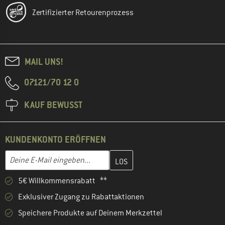
Zertifizierter Retourenprozess
MAIL UNS!
07121/70 12 0
KAUF BEWUSST
KUNDENKONTO ERÖFFNEN
Gib hier deine E-Mail-Adresse ein und erstelle im nächsten Schri
E-Mail-Adresse
5€ Willkommensrabatt **
Exklusiver Zugang zu Rabattaktionen
Speichere Produkte auf Deinem Merkzettel