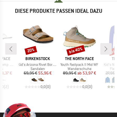
DIESE PRODUKTE PASSEN IDEAL DAZU
bis 40%
bis
20%
Rabatt
Rabatt
Raba
MARKE
MARKE
MA
 FACE
BIRKENSTOCK
THE NORTH FACE
TR
Artikel
Artikel
Artikel
 Mini II
Kid's Arizona Rivet Border Synthetik
Youth Fastpack II Mid WP
Kid's No
tgruppe
Produktgruppe
Produktgruppe
Prod
en
Sandalen
Wanderschuhe
Flee
eis
duzierter Preis
Preis
reduzierter Preis
Preis
reduzierter Preis
29,37 €
69,95 €
55,96 €
89,95 €
ab
53,97 €
27,95 
5,0
(
2
)
0,0
(
0
)
0,0
(
0
)