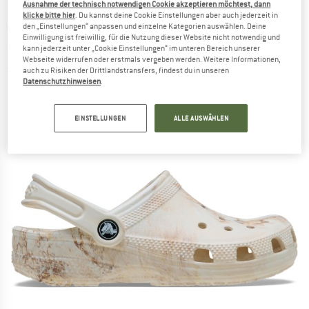
Ausnahme der technisch notwendigen Cookie akzeptieren möchtest, dann
klicke bitte hier
. Du kannst deine Cookie Einstellungen aber auch jederzeit in
CROCS
-
Kid's Classic Watercolor Marbled
den „Einstellungen“ anpassen und einzelne Kategorien auswählen. Deine
Einwilligung ist freiwillig, für die Nutzung dieser Website nicht notwendig und
Clog - Sandalen
kann jederzeit unter „Cookie Einstellungen“ im unteren Bereich unserer
Webseite widerrufen oder erstmals vergeben werden. Weitere Informationen,
(0)
auch zu Risiken der Drittlandstransfers, findest du in unseren
Datenschutzhinweisen
.
EINSTELLUNGEN
ALLE AUSWÄHLEN