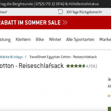
Ruf uns an unter
Frag die Bergfreunde
|
07121/70 12 0
FAQ & Hilfe
Bestellstatus
Finde die Zahlungs-Infos hier! Öffnet sich in einer Infobox
Gehe h
kauf
100 Tage Rückgaberecht
stung
Klettern
Bike
Winter
Alle Sportarten
Mark
fsäcke & Inlays
/
TravelSheet Egyptian Cotton - Reiseschlafsack
otton - Reiseschlafsack
4,7
(51)
Ur
Pr
3
zz
Ar