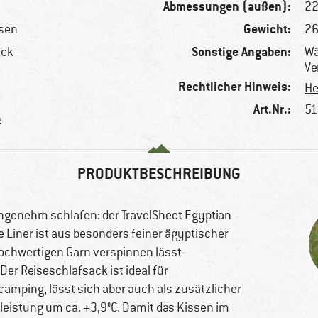
Abmessungen (außen):
22
Gewicht:
isen
26
Sonstige Angaben:
ack
Wä
Ve
Rechtlicher Hinweis:
He
Art.Nr.:
51
e
PRODUKTBESCHREIBUNG
ngenehm schlafen: der TravelSheet Egyptian
Liner ist aus besonders feiner ägyptischer
ochwertigen Garn verspinnen lässt -
r Reiseschlafsack ist ideal für
mping, lässt sich aber auch als zusätzlicher
leistung um ca. +3,9°C. Damit das Kissen im