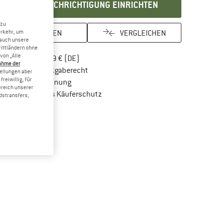
BENACHRICHTIGUNG EINRICHTEN
 zu
MERKEN
VERGLEICHEN
erkehr, um
 auch unsere
rittländern ohne
von „Alle
Finde mehr Informationen zu den Versandkos
Portofrei ab 69 € (DE)
ahme der
Gehe hier zu den Rückgabe-Richtlinien Öf
100 Tage Rückgaberecht
tellungen aber
reiwillig, für
Finde die Zahlungs-Infos hier! Öffnet sich in 
Kauf auf Rechnung
ereich unserer
Finde alle Infos hier!
Trusted Shops Käuferschutz
dstransfers,