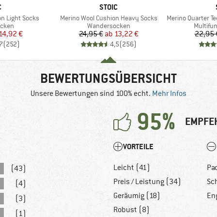
KE
MARKE
C
STOIC
Artikel
Artikel
n Light Socks
Merino Wool Cushion Heavy Socks
Merino Quarter Tec
ruppe
Produktgruppe
Produkt
cken
Wandersocken
Multifu
eis
duzierter Preis
Preis
reduzierter Preis
14,92 €
24,95 €
ab
13,22 €
22,95 
7
(
252
)
4,5
(
256
)
BEWERTUNGSÜBERSICHT
Unsere Bewertungen sind 100% echt.
Mehr Infos
95%
EMPFE
VORTEILE
Leicht (41)
Pa
(43)
Preis / Leistung (34)
Sc
(4)
Geräumig (18)
En
(3)
Robust (8)
(1)