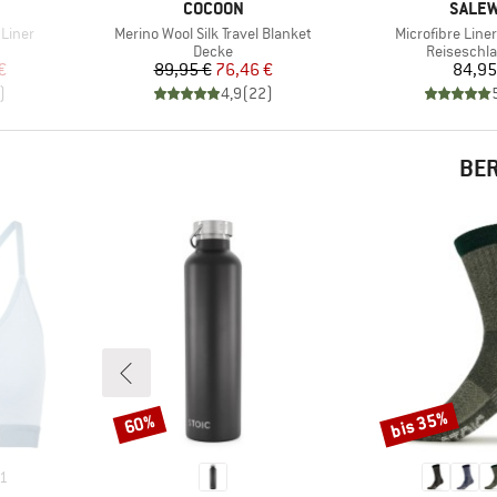
MARKE
MARK
COCOON
SALE
Artikel
Artikel
Liner
Merino Wool Silk Travel Blanket
Microfibre Liner
Produktgruppe
Produktgr
Decke
Reiseschla
rter Preis
Preis
reduzierter Preis
Pr
€
89,95 €
76,46 €
84,95
)
4,9
(
22
)
BER
bis 35%
60%
Rabatt
Rabatt
1