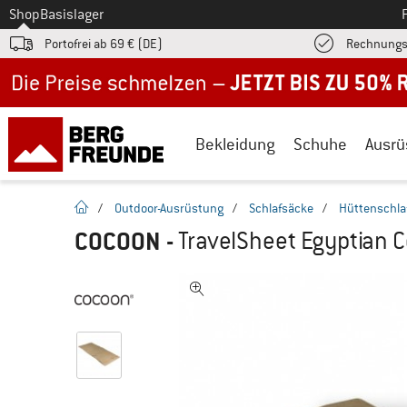
Zum
Shop
Basislager
Portofrei ab 69 € (DE)
Rechnungs
Jetzt bis zu 50% Rabatt im Sommer Sale
Bekleidung
Schuhe
Ausrü
Startseite
/
Outdoor-Ausrüstung
/
Schlafsäcke
/
Hüttenschla
COCOON
-
TravelSheet Egyptian C