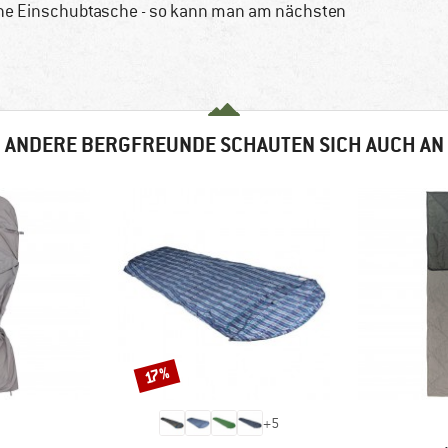
ische Einschubtasche - so kann man am nächsten
ANDERE BERGFREUNDE SCHAUTEN SICH AUCH AN
Rabatt
17%
+
5