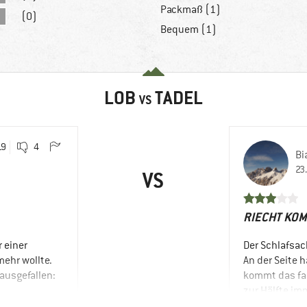
Packmaß (1)
(0)
Bequem (1)
LOB
TADEL
VS
19
4
Bi
23
VS
RIECHT KOM
r einer
Der Schlafsac
mehr wollte.
An der Seite 
ausgefallen:
kommt das fan
zur Hälfte im
cht mögen
oben am Schl