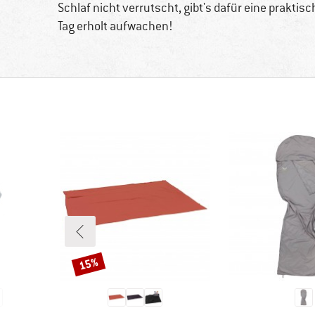
Schlaf nicht verrutscht, gibt's dafür eine prakt
Tag erholt aufwachen!
15%
Rabatt