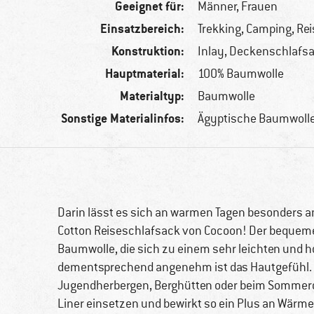
Geeignet für:
Männer,
Frauen
Einsatzbereich:
Trekking, Camping, Re
Konstruktion:
Inlay, Deckenschlafs
Hauptmaterial:
100% Baumwolle
Materialtyp:
Baumwolle
Sonstige Materialinfos:
Ägyptische Baumwoll
Darin lässt es sich an warmen Tagen besonders a
Cotton Reiseschlafsack von Cocoon! Der bequeme 
Baumwolle, die sich zu einem sehr leichten und h
dementsprechend angenehm ist das Hautgefühl. De
Jugendherbergen, Berghütten oder beim Sommerca
Liner einsetzen und bewirkt so ein Plus an Wärme