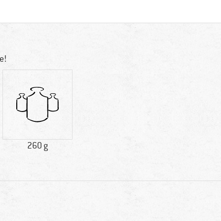
e!
260 g