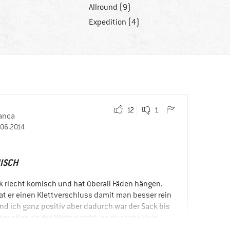
Allround (9)
Expedition (4)
12
1
anca
.06.2014
ISCH
k riecht komisch und hat überall Fäden hängen.
hat er einen Klettverschluss damit man besser rein
d ich ganz positiv aber dadurch war der Sack bis
mer offen da der Klettverschluss nur sehr klein
afsack war.