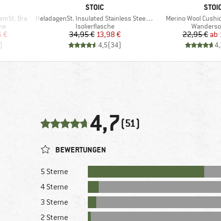
MARKE
MAR
STOIC
STOI
Artikel
Artikel
emSt. Bra
HeladagenSt. Insulated Stainless Steel Bottle 1L
Merino Wool Cushio
Produktgruppe
Produktg
he
Isolierflasche
Wanderso
rter Preis
Preis
reduzierter Preis
Pr
re
6 €
34,95 €
13,98 €
22,95 €
ab
)
4,5
(
34
)
4,
4,7
(51)
BEWERTUNGEN
5 Sterne
4 Sterne
3 Sterne
2 Sterne