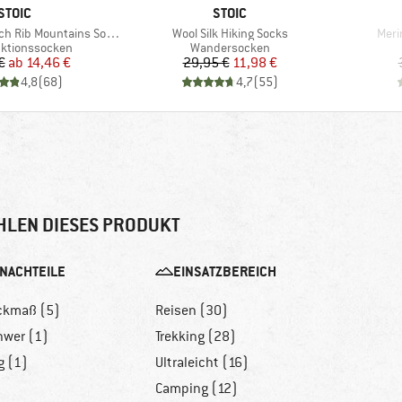
MARKE
MARKE
STOIC
STOIC
Artikel
Artik
h Rib Mountains Socks
Wool Silk Hiking Socks
Meri
gruppe
Produktgruppe
nktionssocken
Wandersocken
Preis
reduzierter Preis
Preis
reduzierter Preis
€
ab
14,46 €
29,95 €
11,98 €
4,8
(
68
)
4,7
(
55
)
HLEN DIESES PRODUKT
NACHTEILE
EINSATZBEREICH
ckmaß (5)
Reisen (30)
hwer (1)
Trekking (28)
g (1)
Ultraleicht (16)
Camping (12)