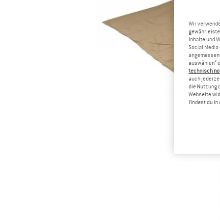
Wir verwende
gewährleiste
Inhalte und 
Social Media-
angemessene 
auswählen“ e
technisch no
auch jederzei
die Nutzung 
Webseite wid
findest du i