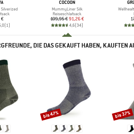
E
MARKE
MA
WA
COCOON
GR
Artikel
Artikel
 Silverized
MummyLiner Silk
Wellheal
uppe
Produktgruppe
fsack
Reiseschlafsack
eis
Preis
reduzierter Preis
 €
109,95 €
91,26 €
1
5,0
(
1
)
4,6
(
34
)
GFREUNDE, DIE DAS GEKAUFT HABEN, KAUFTEN 
bis 47%
bis 37%
Rabatt
Rabatt