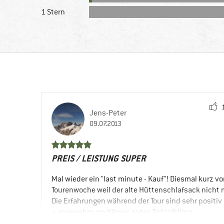
1 Stern
Jens-Peter
09.07.2013
PREIS / LEISTUNG SUPER
Mal wieder ein "last minute - Kauf"! Diesmal kurz vo
Tourenwoche weil der alte Hüttenschlafsack nicht 
Die Erfahrungen während der Tour sind sehr positiv 
+ angenehm am Körper, gutes Schlafklima
+ sehr viel Platz für alle die den Mumienschnitt ni