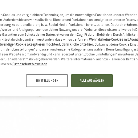
n Cookies und vergleichbare Technologien, um die notwendigen Funktionen unserer Website
n. Außerdem bieten wir zusätzliche Dienste und Funktionen an, analysieren unseren Datenv
Werbung zu personalisieren, bzw. Social Media-Funktionen bereitzustellen. Dadurch erfahren
, Werbe- und Analysepartner von deiner Nutzung unserer Website; diese sitzen teilweise in D
Garantien zum Schutz deiner Daten, etwa vor dem Zugriff durch Behörden. Durch Anklicken 
rklärst du dich damit einverstanden, dass wir so verfahren.
Wenn du keine Cookies mit Ausn
twendigen Cookie akzeptieren möchtest, dann klicke bitte hier
. Du kannst deine Cookie Eins
t in den „Einstellungen“ anpassen und einzelne Kategorien auswählen. Deine Einwilligung ist f
dieser Website nicht notwendig und kann jederzeit unter „Cookie Einstellungen“ im unteren B
errufen oder erstmals vergeben werden. Weitere Informationen, auch zu Risiken der Drittlan
n unseren
Datenschutzhinweisen
.
EINSTELLUNGEN
ALLE AUSWÄHLEN