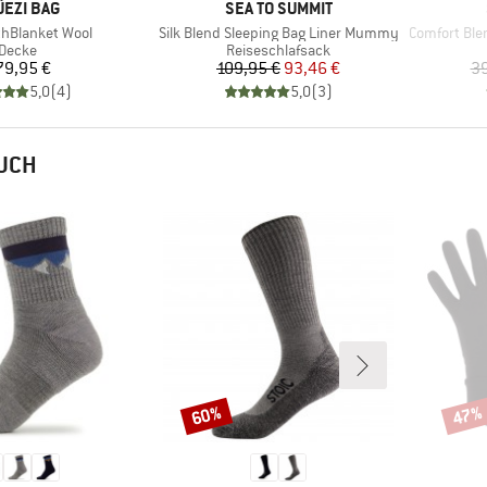
RKE
MARKE
ÜEZI BAG
SEA TO SUMMIT
Artikel
Artikel
thBlanket Wool
Silk Blend Sleeping Bag Liner Mummy
Comfort Blend 
Produktgruppe
Produktgruppe
Decke
Reiseschlafsack
Preis
Preis
reduzierter Preis
79,95 €
109,95 €
93,46 €
39
5,0
(
4
)
5,0
(
3
)
AUCH
60%
47%
Rabatt
Rabat