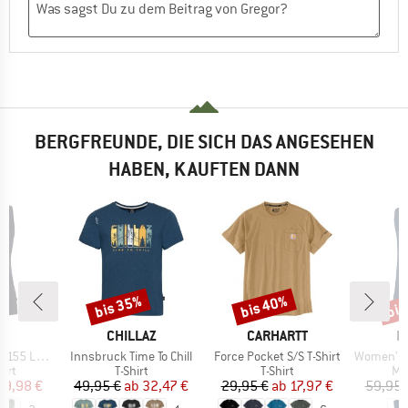
BERGFREUNDE, DIE SICH DAS ANGESEHEN
HABEN, KAUFTEN DANN
bis 35%
bis 40%
bis
Rabatt
Rabatt
Raba
KE
MARKE
MARKE
M
C
CHILLAZ
CARHARTT
L
Artikel
Artikel
Artikel
lmSt. Tank
Innsbruck Time To Chill
Force Pocket S/S T-Shirt
Women's Loose T
gruppe
Produktgruppe
Produktgruppe
Pr
irt
T-Shirt
T-Shirt
Me
eis
duzierter Preis
Preis
reduzierter Preis
Preis
reduzierter Preis
29,98 €
49,95 €
ab
32,47 €
29,95 €
ab
17,97 €
59,95 