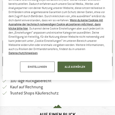
bereitzustellen. Dadurch erfahren auch unsere Social Media-, Werbe- und
XXS
XS
S
M
L
XL
XXL
Analysepartner von deiner Nutzung unserer Website; diese sitzen teilweise in
Drittländern ohne angemessene Garantien zum Schutz deiner Daten, etwa vor
Größentabelle
dem Zugriff durch Behörden. Durch Anklicken von „Alle auswählen“ erklärst du
dich damit einverstanden, dass wir so verfahren.
Wenn du keine Cookies mit
Der Link öffnet sich in einer Infobox und beinhaltet
Lieferzeit: 2-4 Werktage
Ausnahme der technisch notwendigen Cookie akzeptieren möchtest, dann
klicke bitte hier
. Du kannst deine Cookie Einstellungen aber auch jederzeit in
Nur noch einmal auf Lager!
den „Einstellungen“ anpassen und einzelne Kategorien auswählen. Deine
Menge:
Einwilligung ist freiwillig, für die Nutzung dieser Website nicht notwendig und
kann jederzeit unter „Cookie Einstellungen“ im unteren Bereich unserer
Webseite widerrufen oder erstmals vergeben werden. Weitere Informationen,
IN DEN WARENKORB
auch zu Risiken der Drittlandstransfers, findest du in unseren
Datenschutzhinweisen
.
MERKEN
VERGLEICHEN
EINSTELLUNGEN
ALLE AUSWÄHLEN
Finde mehr Informationen zu den Versan
Portofrei ab 69 € (DE)
Gehe hier zu den Rückgabe-Richtlinie
100 Tage Rückgaberecht
Finde die Zahlungs-Infos hier! Öffnet sich 
Kauf auf Rechnung
Finde alle Infos hier!
Trusted Shops Käuferschutz
AUF EINEN BLICK