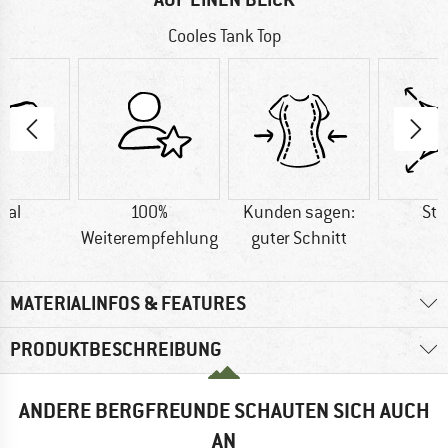
Cooles Tank Top
dal
100%
Kunden sagen:
Str
Weiterempfehlung
guter Schnitt
MATERIALINFOS & FEATURES
PRODUKTBESCHREIBUNG
ANDERE BERGFREUNDE SCHAUTEN SICH AUCH
AN