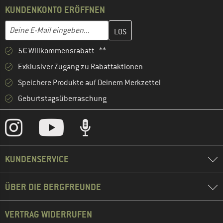
KUNDENKONTO ERÖFFNEN
Gib hier deine E-Mail-Adresse ein und erstelle im nächsten Schri
E-Mail-Adresse
5€ Willkommensrabatt **
Exklusiver Zugang zu Rabattaktionen
Speichere Produkte auf Deinem Merkzettel
Geburtstagsüberraschung
KUNDENSERVICE
ÜBER DIE BERGFREUNDE
VERTRAG WIDERRUFEN