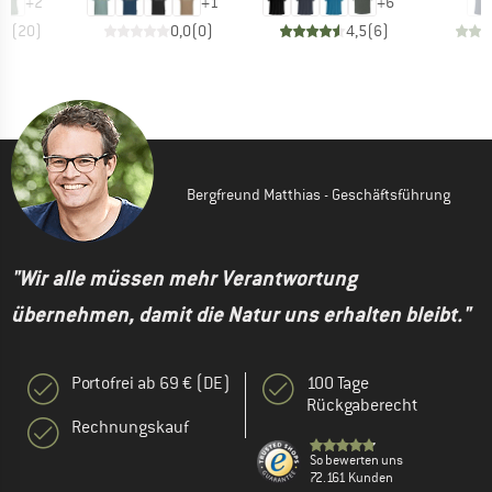
+
2
+
1
+
6
,9
(
20
)
0,0
(
0
)
4,5
(
6
)
Bergfreund Matthias - Geschäftsführung
"Wir alle müssen mehr Verantwortung
übernehmen, damit die Natur uns erhalten bleibt."
Portofrei ab 69 € (DE)
100 Tage
Rückgaberecht
Rechnungskauf
So bewerten uns
72.161 Kunden