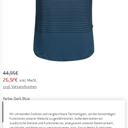
Ursprünglicher Preis :
Preis:
44,95
€
26,97
€
inkl. MwSt.
Informationen zu den Versandkosten. Öffnet sich in ei
zzgl. Versandkosten
Farbe:
Dark Blue
Wir verwenden Cookies und vergleichbare Technologien, um die notwendigen
40%
45%
Funktionen unserer Website zu gewährleisten. Außerdem bieten wir
zusätzliche Dienste und Funktionen an, analysieren unseren Datenverkehr,
Größe:
S
um Inhalte und Werbung zu personalisieren, bzw. Social Media-Funktionen