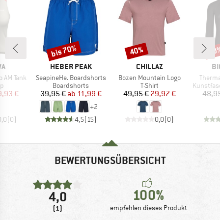
bis 70%
40%
20
Rabatt
Rabatt
Raba
E
MARKE
MARKE
MA
WA
HEBER PEAK
CHILLAZ
BI
Artikel
Artikel
Artikel
o AM Tank
SeapineHe. Boardshorts
Bozen Mountain Logo
Therma
ktgruppe
Produktgruppe
Produktgruppe
Produktg
op
Boardshorts
T-Shirt
Kunstfas
eis
duzierter Preis
Preis
reduzierter Preis
Preis
reduzierter Preis
9,93 €
39,95 €
ab
11,99 €
49,95 €
29,97 €
48,9
+
2
0,0
(
0
)
4,5
(
15
)
0,0
(
0
)
BEWERTUNGSÜBERSICHT
100%
4,0
(1)
empfehlen dieses Produkt