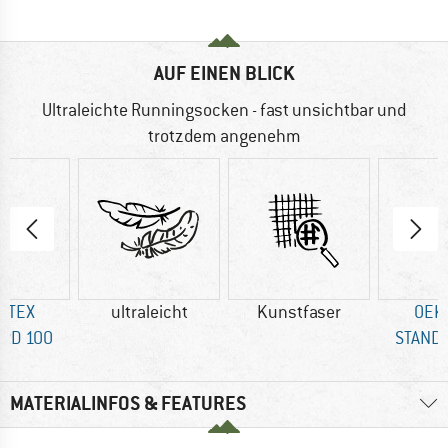
AUF EINEN BLICK
Ultraleichte Runningsocken - fast unsichtbar und
trotzdem angenehm
-TEX
ultraleicht
Kunstfaser
OEK
RD 100
STAND
MATERIALINFOS & FEATURES