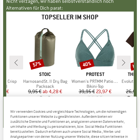
Nicht verzagen, wir haben selbstverständlich noch
Alternativen für Dich parat:
TOPSELLER IM SHOP
bis
57%
40%
Rabatt
Rabatt
Raba
E
AR
MARKE
STOIC
MARKE
PROTEST
MARK
THE 
ond Crisp
Artikel
HarnosandSt. II Dry Bag
Artikel
Women's PRTMM Patio Triangle
Artikel
Evolution Simpl
gruppe
egel
Produktgruppe
Packsack
Produktgruppe
Bikini-Top
eis
duzierter Preis
40 €
9,95 €
ab
Preis
reduzierter Preis
4,28 €
39,95 €
Preis
reduzierter Preis
23,97 €
26,95 
5,0
(
1
)
5,0
(
2
)
4,9
(
23
)
Wir verwenden Cookies und vergleichbare Technologien, um die notwendigen
Funktionen unserer Website zu gewährleisten. Außerdem bieten wir
zusätzliche Dienste und Funktionen an, analysieren unseren Datenverkehr,
um Inhalte und Werbung zu personalisieren, bzw. Social Media-Funktionen
bereitzustellen. Dadurch erfahren auch unsere Social Media-, Werbe- und
Analysepartner von deiner Nutzung unserer Website; diese sitzen teilweise in