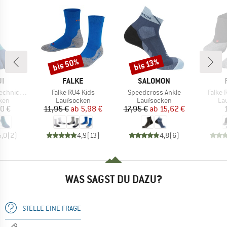
bis 50%
bis 13%
Rabatt
Rabatt
E
MARKE
MARKE
JI
FALKE
SALOMON
Artikel
Artikel
Artikel
 Mini-Crew
Falke RU4 Kids
Speedcross Ankle
Falke 
gruppe
Produktgruppe
Produktgruppe
Pr
ken
Laufsocken
Laufsocken
La
eis
Preis
reduzierter Preis
Preis
reduzierter Preis
0 €
11,95 €
ab
5,98 €
17,95 €
ab
15,62 €
5,0
(
2
)
4,9
(
13
)
4,8
(
6
)
WAS SAGST DU DAZU?
STELLE EINE FRAGE