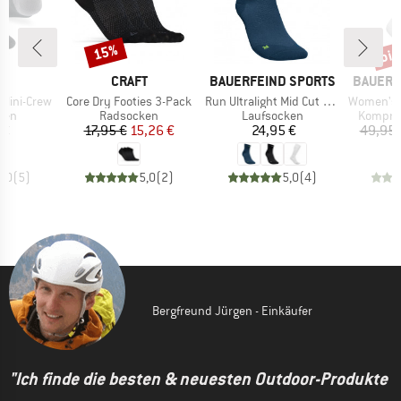
bis
15%
Rabatt
Raba
E
MARKE
MARKE
MARKE
JI
CRAFT
BAUERFEIND SPORTS
BAUERF
Artikel
Artikel
Artikel
 Mini-Crew
Core Dry Footies 3-Pack
Run Ultralight Mid Cut Socks
Women's Run Ultra
gruppe
Produktgruppe
Produktgruppe
Produkt
ken
Radsocken
Laufsocken
Kompre
eis
Preis
reduzierter Preis
Preis
 €
17,95 €
15,26 €
24,95 €
49,95 
5,0
(
5
)
5,0
(
2
)
5,0
(
4
)
Bergfreund Jürgen - Einkäufer
"Ich finde die besten & neuesten Outdoor-Produkte