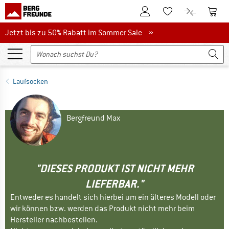
Zum Kundenkonto
Zum 
Zum Merkzettel.
Zum Produk
Jetzt bis zu 50% Rabatt im Sommer Sale
Jetzt bis zu 50% Rabatt im Sommer Sale »
Laufsocken
Bergfreund Max
"DIESES PRODUKT IST NICHT MEHR
LIEFERBAR."
Entweder es handelt sich hierbei um ein älteres Modell oder
wir können bzw. werden das Produkt nicht mehr beim
Hersteller nachbestellen.