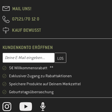
MAIL UNS!
07121/70 12 0
KAUF BEWUSST
KUNDENKONTO ERÖFFNEN
Gib hier deine E-Mail-Adresse ein und erstelle im nächsten Schri
E-Mail-Adresse
5€ Willkommensrabatt **
Exklusiver Zugang zu Rabattaktionen
Speichere Produkte auf Deinem Merkzettel
Geburtstagsüberraschung