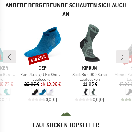
ANDERE BERGFREUNDE SCHAUTEN SICH AUCH
AN
bis 20%
bis
Rabatt
Raba
MARKE
MARKE
AKER
CEP
KIPRUN
Artikel
Artikel
Artikel
ralight Mini
Run Ultralight No Show 4.0
Sock Run 900 Strap
Merino Runnin
gruppe
Produktgruppe
Produktgruppe
Pr
ken
Laufsocken
Laufsocken
La
eis
duzierter Preis
Preis
reduzierter Preis
Preis
16,77 €
22,95 €
ab
18,36 €
11,95 €
17,95 
3,0
(
1
)
0,0
(
0
)
0,0
(
0
)
LAUFSOCKEN TOPSELLER