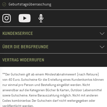
Geburtstagsüberraschung
KUNDENSERVICE
ÜBER DIE BERGFREUNDE
VERTRAG WIDERRUFEN
**Der Gutschein gilt ab einem Mindestabnahmewert (nach Retoure)
von 40 Euro. Gutscheine für die Erstellung eines Kundenkontos können
nur einmal pro Person und Bestellung eingelöst werden. Nicht
anwendbar auf die Kategorien Bücher & Karten, Outdoor Lebensmittel
sowie Gutscheine. Keine Barauszahlung möglich. Nicht mit anderen
Codes kombinierbar. Der Gutschein darf nicht weitergegeben oder
veröffentlicht werden.