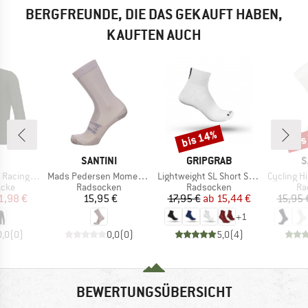
BERGFREUNDE, DIE DAS GEKAUFT HABEN,
KAUFTEN AUCH
bis 14%
bis
Rabatt
Raba
KE
MARKE
MARKE
M
SANTINI
GRIPGRAB
S
Artikel
Artikel
Artikel
 2.0 Jacket
Mads Pedersen Momentum Series Socks
Lightweight SL Short Sock
Cycling High 
gruppe
Produktgruppe
Produktgruppe
Pr
acke
Radsocken
Radsocken
Ra
eis
duzierter Preis
Preis
Preis
reduzierter Preis
1,98 €
15,95 €
17,95 €
ab
15,44 €
15,95 
+
1
0,0
(
0
)
0,0
(
0
)
5,0
(
4
)
BEWERTUNGSÜBERSICHT