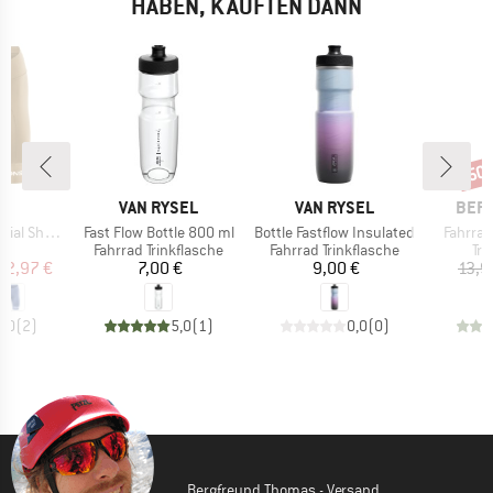
HABEN, KAUFTEN DANN
50
Raba
E
MARKE
MARKE
MAR
O
VAN RYSEL
VAN RYSEL
BER
Artikel
Artikel
Artikel
horts Kit
Fast Flow Bottle 800 ml
Bottle Fastflow Insulated
Fahrrad
tgruppe
Produktgruppe
Produktgruppe
Pr
se
Fahrrad Trinkflasche
Fahrrad Trinkflasche
Tri
eis
duzierter Preis
Preis
Preis
62,97 €
7,00 €
9,00 €
13,9
5,0
(
2
)
5,0
(
1
)
0,0
(
0
)
Bergfreund Thomas - Versand