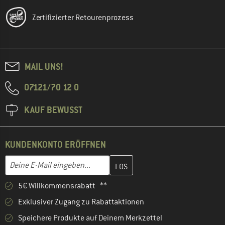
Zertifizierter Retourenprozess
MAIL UNS!
07121/70 12 0
KAUF BEWUSST
KUNDENKONTO ERÖFFNEN
Gib hier deine E-Mail-Adresse ein und erstelle im nächsten Schri
E-Mail-Adresse
5€ Willkommensrabatt **
Exklusiver Zugang zu Rabattaktionen
Speichere Produkte auf Deinem Merkzettel