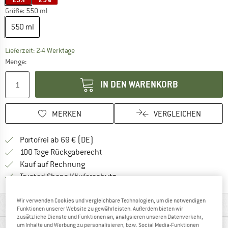
Größe:
550 ml
550 ml
Der Link öffnet sich in einer Infobox und beinhaltet
Lieferzeit: 2-4 Werktage
Menge:
IN DEN WARENKORB
MERKEN
VERGLEICHEN
Finde mehr Informationen zu den Versan
Portofrei ab 69 € (DE)
Gehe hier zu den Rückgabe-Richtlinie
100 Tage Rückgaberecht
Finde die Zahlungs-Infos hier! Öffnet sich 
Kauf auf Rechnung
Finde alle Infos hier!
Trusted Shops Käuferschutz
Wir verwenden Cookies und vergleichbare Technologien, um die notwendigen
MATERIALINFOS & FEATURES
Funktionen unserer Website zu gewährleisten. Außerdem bieten wir
zusätzliche Dienste und Funktionen an, analysieren unseren Datenverkehr,
PRODUKTBESCHREIBUNG
um Inhalte und Werbung zu personalisieren, bzw. Social Media-Funktionen