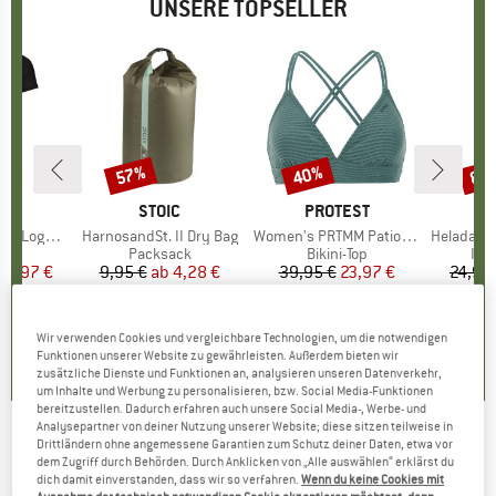
UNSERE TOPSELLER
57%
40%
80
Rabatt
Rabatt
Raba
E
OX
MARKE
STOIC
MARKE
PROTEST
o T-Shirt
Artikel
HarnosandSt. II Dry Bag
Artikel
Women's PRTMM Patio Triangle
Artikel
HeladagenSt. Insulated
gruppe
irt
Produktgruppe
Packsack
Produktgruppe
Bikini-Top
Pro
Isol
eis
duzierter Preis
62,97 €
9,95 €
ab
Preis
reduzierter Preis
4,28 €
39,95 €
Preis
reduzierter Preis
23,97 €
24,95
,7
(
24
)
5,0
(
2
)
4,9
(
23
)
Wir verwenden Cookies und vergleichbare Technologien, um die notwendigen
Funktionen unserer Website zu gewährleisten. Außerdem bieten wir
zusätzliche Dienste und Funktionen an, analysieren unseren Datenverkehr,
um Inhalte und Werbung zu personalisieren, bzw. Social Media-Funktionen
bereitzustellen. Dadurch erfahren auch unsere Social Media-, Werbe- und
Analysepartner von deiner Nutzung unserer Website; diese sitzen teilweise in
Drittländern ohne angemessene Garantien zum Schutz deiner Daten, etwa vor
Bruckmann - Skitourenklassiker in den Alpen
dem Zugriff durch Behörden. Durch Anklicken von „Alle auswählen“ erklärst du
dich damit einverstanden, dass wir so verfahren.
Wenn du keine Cookies mit
- Skitourenführer