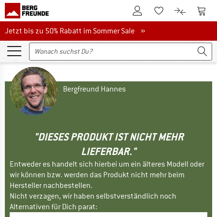
Zum Kundenkonto
Zum 
Zum Merkzettel.
Zum Produk
Jetzt bis zu 50% Rabatt im Sommer Sale
Jetzt bis zu 50% Rabatt im Sommer Sale »
Bergfreund Hannes
"DIESES PRODUKT IST NICHT MEHR
LIEFERBAR."
Entweder es handelt sich hierbei um ein älteres Modell oder
wir können bzw. werden das Produkt nicht mehr beim
Hersteller nachbestellen.
Nicht verzagen, wir haben selbstverständlich noch
Alternativen für Dich parat: