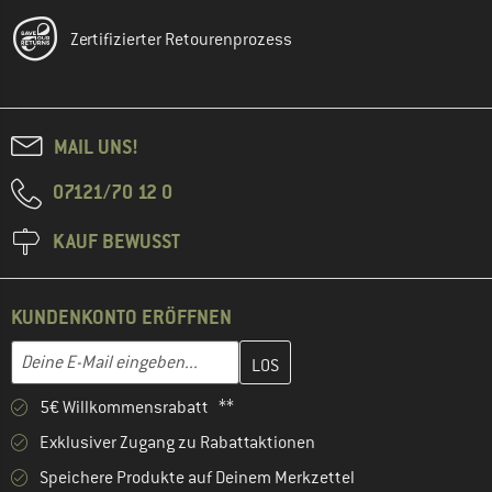
Zertifizierter Retourenprozess
MAIL UNS!
07121/70 12 0
KAUF BEWUSST
KUNDENKONTO ERÖFFNEN
Gib hier deine E-Mail-Adresse ein und erstelle im nächsten Schri
E-Mail-Adresse
5€ Willkommensrabatt **
Exklusiver Zugang zu Rabattaktionen
Speichere Produkte auf Deinem Merkzettel