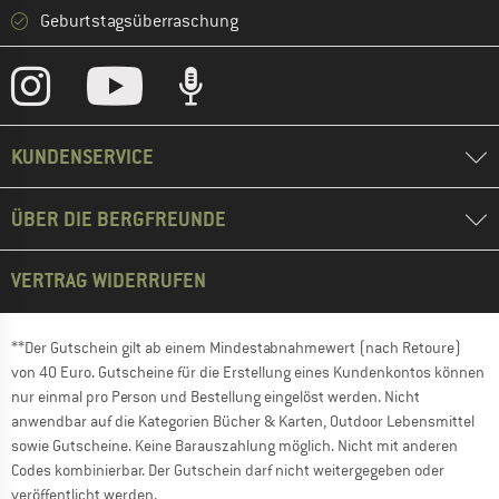
Geburtstagsüberraschung
KUNDENSERVICE
ÜBER DIE BERGFREUNDE
VERTRAG WIDERRUFEN
**Der Gutschein gilt ab einem Mindestabnahmewert (nach Retoure)
von 40 Euro. Gutscheine für die Erstellung eines Kundenkontos können
nur einmal pro Person und Bestellung eingelöst werden. Nicht
anwendbar auf die Kategorien Bücher & Karten, Outdoor Lebensmittel
sowie Gutscheine. Keine Barauszahlung möglich. Nicht mit anderen
Codes kombinierbar. Der Gutschein darf nicht weitergegeben oder
veröffentlicht werden.