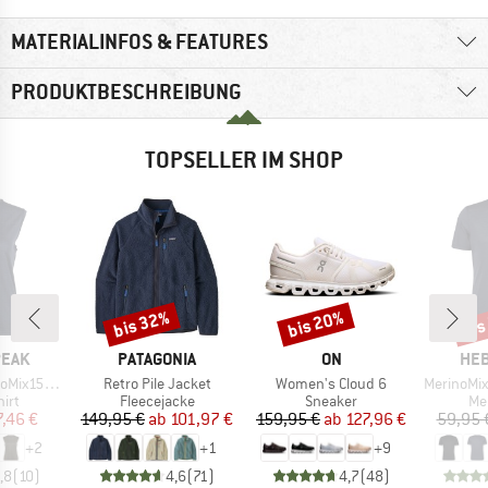
MATERIALINFOS & FEATURES
PRODUKTBESCHREIBUNG
TOPSELLER IM SHOP
bis 32%
bis 20%
bis
Rabatt
Rabatt
Raba
MARKE
MARKE
MA
PEAK
PATAGONIA
ON
HEB
Artikel
Artikel
Artikel
He. Loose Tank
Retro Pile Jacket
Women's Cloud 6
MerinoMix150 Pi
gruppe
Produktgruppe
Produktgruppe
Pr
irt
Fleecejacke
Sneaker
Me
eis
duzierter Preis
Preis
reduzierter Preis
Preis
reduzierter Preis
7,46 €
149,95 €
ab
101,97 €
159,95 €
ab
127,96 €
59,95 
+
2
+
1
+
9
,8
(
10
)
4,6
(
71
)
4,7
(
48
)