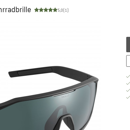
hrradbrille
5,0
(1)