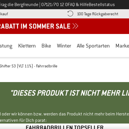
Ruf uns an unter
Frag die Bergfreunde
|
07121/70 12 0
FAQ & Hilfe
Bestellstatus
Finde die Zahlungs-Infos hier! Öffnet sich in einer Infobox
Gehe h
kauf
100 Tage Rückgaberecht
stung
Klettern
Bike
Winter
Alle Sportarten
Mark
Shifter S3 (VLT 11%) - Fahrradbrille
"DIESES PRODUKT IST NICHT MEHR L
ll oder wir können bzw. werden das Produkt nicht mehr beim Herste
rnativen für Dich parat:
FAHRRADBRILLEN TOPSELLER