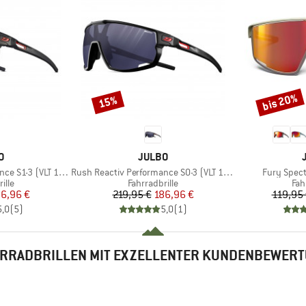
bis 20%
15%
Rabatt
Rabatt
E
MARKE
O
JULBO
Artikel
Artikel
-3 (VLT 17 / 75%)
Rush Reactiv Performance S0-3 (VLT 12 / 87%)
Fury Spect
gruppe
Produktgruppe
Pro
ille
Fahrradbrille
Fah
eis
duzierter Preis
Preis
reduzierter Preis
6,96 €
219,95 €
186,96 €
119,95
5,0
(
5
)
5,0
(
1
)
RRADBRILLEN MIT EXZELLENTER KUNDENBEWER