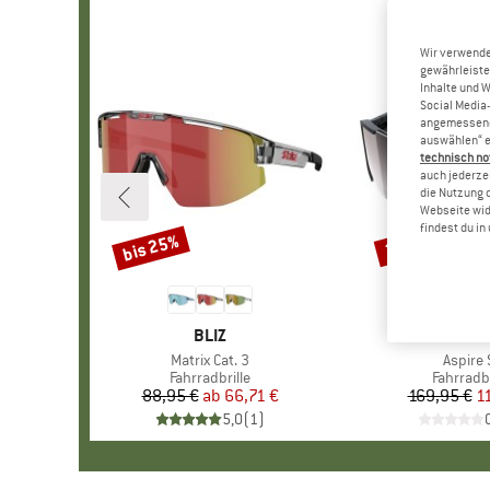
Wir verwende
gewährleiste
Inhalte und 
Social Media-
angemessene 
auswählen“ e
technisch no
auch jederzei
die Nutzung 
Webseite wid
findest du i
bis 25%
35%
Rabatt
Rabatt
MARKE
BLIZ
MAR
POC
Artikel
Matrix Cat. 3
Artikel
Aspire 
Produktgruppe
Fahrradbrille
Produkt
Fahrradbr
88,95 €
ab
Preis
reduzierter Preis
66,71 €
169,95 €
Pr
re
1
5,0
(
1
)