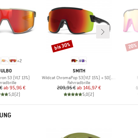
bis 30%
20%
Rabatt
Rabat
+
2
MARKE
MARKE
JULBO
SMITH
Artikel
ron S3 (VLT 13%)
Wildcat ChromaPop S3(VLT 15%) + S0(VLT 90%)
duktgruppe
Produktgruppe
rradbrille
Fahrradbrille
Preis
reduzierter Preis
Preis
reduzierter Preis
 €
ab
95,96 €
209,95 €
ab
146,97 €
1
5,0
(
2
)
5,0
(
2
)
TUNG