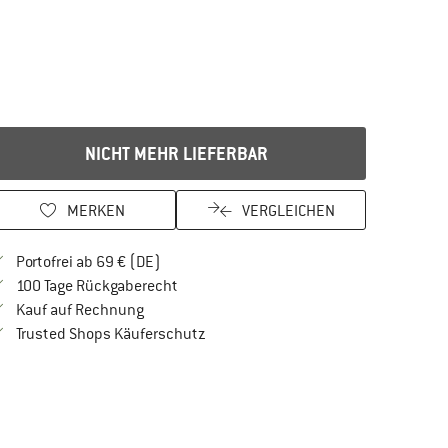
NICHT MEHR LIEFERBAR
MERKEN
VERGLEICHEN
Finde mehr Informationen zu den Versandkos
Portofrei ab 69 € (DE)
Gehe hier zu den Rückgabe-Richtlinien Öf
100 Tage Rückgaberecht
Finde die Zahlungs-Infos hier! Öffnet sich in 
Kauf auf Rechnung
Finde alle Infos hier!
Trusted Shops Käuferschutz