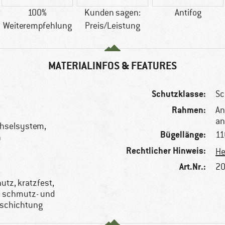
100%
Kunden sagen:
Antifog
Weiterempfehlung
Preis/Leistung
MATERIALINFOS & FEATURES
Schutzklasse:
Sc
Rahmen:
An
an
chselsystem,
Bügellänge:
1
n
Rechtlicher Hinweis:
He
Art.Nr.:
20
utz, kratzfest,
, schmutz- und
schichtung