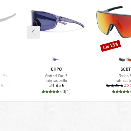
bis 15%
Rabatt
MARKE
MARK
CHPO
SCOT
Artikel
Artikel
5-15%
Vinfred Cat. 3
Torica 
e
Produktgruppe
Produkt
Fahrradbrille
Fahrradbr
rter Preis
Preis
Pr
re
 €
34,95 €
129,95 €
ab
)
5,0
(
1
)