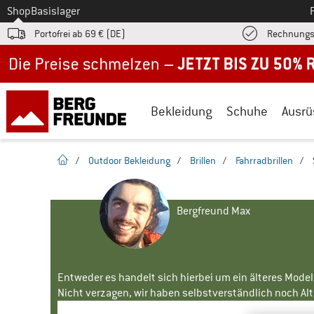
Zum
Shop
Basislager
Portofrei ab 69 € (DE)
Rechnungs
Jetzt bis zu 50% Rabatt im Sommer Sale
Bekleidung
Schuhe
Ausrü
Startseite
/
Outdoor Bekleidung
/
Brillen
/
Fahrradbrillen
/
Bergfreund Max
Entweder es handelt sich hierbei um ein älteres Mode
Nicht verzagen, wir haben selbstverständlich noch Alte