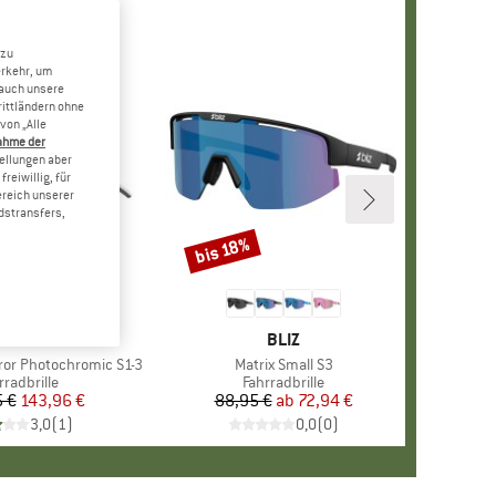
 zu
erkehr, um
 auch unsere
rittländern ohne
von „Alle
ahme der
tellungen aber
reiwillig, für
ereich unserer
dstransfers,
bis 18%
Rabatt
MARKE
ALPINA
MARKE
BLIZ
rror Photochromic S1-3
Artikel
Matrix Small S3
duktgruppe
rradbrille
Produktgruppe
Fahrradbrille
 €
Preis
reduzierter Preis
143,96 €
88,95 €
ab
Preis
reduzierter Preis
72,94 €
3,0
(
1
)
0,0
(
0
)