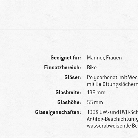
Geeignet für:
Männer,
Frauen
Einsatzbereich:
Bike
Gläser:
Polycarbonat, mit We
mit Belüftungslöcher
Glasbreite:
136 mm
Glashöhe:
55 mm
Glaseigenschaften:
100% UVA- und UVB-Sch
Antifog-Beschichtung
wasserabweisende Be