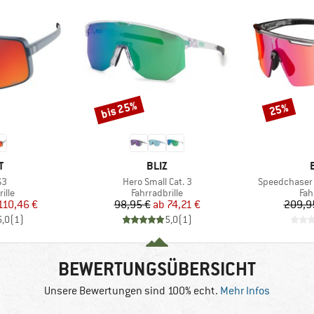
bis 25%
25%
Rabatt
Rabatt
E
MARKE
T
BLIZ
Artikel
Artikel
S3
Hero Small Cat. 3
Speedchaser 
gruppe
Produktgruppe
Pro
ille
Fahrradbrille
Fah
eis
duzierter Preis
Preis
reduzierter Preis
110,46 €
98,95 €
ab
74,21 €
209,9
5,0
(
1
)
5,0
(
1
)
BEWERTUNGSÜBERSICHT
Unsere Bewertungen sind 100% echt.
Mehr Infos