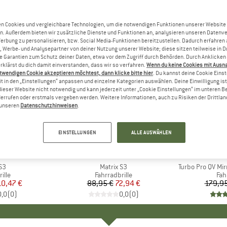
n Cookies und vergleichbare Technologien, um die notwendigen Funktionen unserer Website
n. Außerdem bieten wir zusätzliche Dienste und Funktionen an, analysieren unseren Datenv
Werbung zu personalisieren, bzw. Social Media-Funktionen bereitzustellen. Dadurch erfahren
, Werbe- und Analysepartner von deiner Nutzung unserer Website; diese sitzen teilweise in D
Garantien zum Schutz deiner Daten, etwa vor dem Zugriff durch Behörden. Durch Anklicken 
rklärst du dich damit einverstanden, dass wir so verfahren.
Wenn du keine Cookies mit Ausn
twendigen Cookie akzeptieren möchtest, dann klicke bitte hier
. Du kannst deine Cookie Eins
t in den „Einstellungen“ anpassen und einzelne Kategorien auswählen. Deine Einwilligung ist f
dieser Website nicht notwendig und kann jederzeit unter „Cookie Einstellungen“ im unteren B
errufen oder erstmals vergeben werden. Weitere Informationen, auch zu Risiken der Drittlan
n unseren
Datenschutzhinweisen
.
20%
18%
Rabatt
Rabatt
EINSTELLUNGEN
ALLE AUSWÄHLEN
KE
MARKE
BLIZ
S3
Artikel
Matrix S3
Artikel
Turbo Pro QV Mi
gruppe
ille
Produktgruppe
Fahrradbrille
Pro
Fah
eis
duzierter Preis
10,47 €
88,95 €
Preis
reduzierter Preis
72,94 €
179,95
0,0
(
0
)
0,0
(
0
)