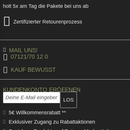
holt 5x am Tag die Pakete bei uns ab
Zertifizierter Retourenprozess
MAIL UNS!
07121/70 12 0
KAUF BEWUSST
KUNDENKONTO ERÖFFNEN
Gib hier deine E-Mail-Adresse ein und erstelle im näc
E-Mail-Adresse
5€ Willkommensrabatt **
Exklusiver Zugang zu Rabattaktionen