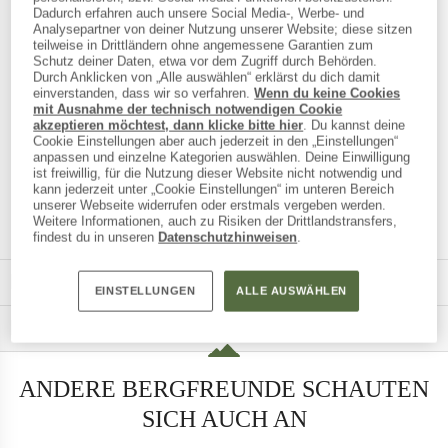
Dadurch erfahren auch unsere Social Media-, Werbe- und
Analysepartner von deiner Nutzung unserer Website; diese sitzen
teilweise in Drittländern ohne angemessene Garantien zum
Schutz deiner Daten, etwa vor dem Zugriff durch Behörden.
Durch Anklicken von „Alle auswählen“ erklärst du dich damit
einverstanden, dass wir so verfahren.
Wenn du keine Cookies
mit Ausnahme der technisch notwendigen Cookie
akzeptieren möchtest, dann klicke bitte hier
. Du kannst deine
Cookie Einstellungen aber auch jederzeit in den „Einstellungen“
anpassen und einzelne Kategorien auswählen. Deine Einwilligung
100%
Leder/Synthetik
ist freiwillig, für die Nutzung dieser Website nicht notwendig und
kann jederzeit unter „Cookie Einstellungen“ im unteren Bereich
Weiterempfehlu
unserer Webseite widerrufen oder erstmals vergeben werden.
Weitere Informationen, auch zu Risiken der Drittlandstransfers,
ng
findest du in unseren
Datenschutzhinweisen
.
MATERIALINFOS & FEATURES
EINSTELLUNGEN
ALLE AUSWÄHLEN
PRODUKTBESCHREIBUNG
ANDERE BERGFREUNDE SCHAUTEN
SICH AUCH AN