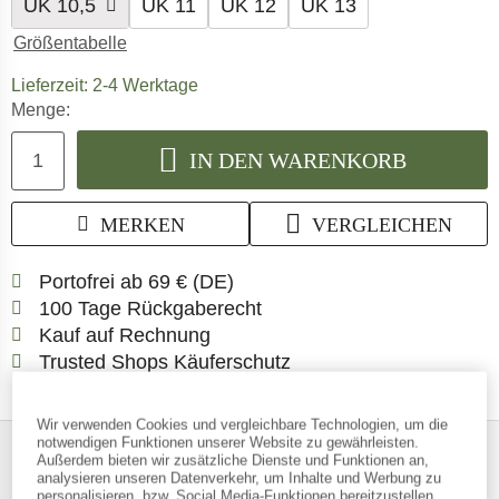
UK
10,5
UK
11
UK
12
UK
13
Größentabelle
Der Link öffnet sich in einer Infobox u
Lieferzeit: 2-4 Werktage
Menge:
IN DEN WARENKORB
MERKEN
VERGLEICHEN
Finde mehr Informationen zu d
Portofrei ab 69 € (DE)
Gehe hier zu den Rückgabe-
100 Tage Rückgaberecht
Finde die Zahlungs-Infos hier! Öf
Kauf auf Rechnung
Finde alle Infos hier!
Trusted Shops Käuferschutz
Wir verwenden Cookies und vergleichbare Technologien, um die
notwendigen Funktionen unserer Website zu gewährleisten.
AUF EINEN BLICK
Außerdem bieten wir zusätzliche Dienste und Funktionen an,
analysieren unseren Datenverkehr, um Inhalte und Werbung zu
Robuste Freizeitstiefel für den Alltag
personalisieren, bzw. Social Media-Funktionen bereitzustellen.