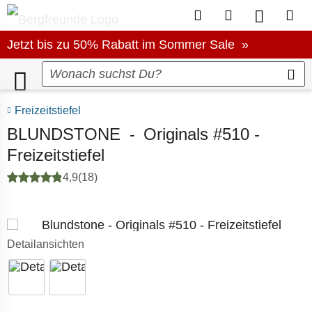
Zum Kundenkonto
Zum Merkzettel
Zum Produ
Zum
Jetzt bis zu 50% Rabatt im Sommer Sale
Jetzt bis zu 50% Rabatt im Sommer Sale »
Freizeitstiefel
BLUNDSTONE
-
Originals #510 -
Freizeitstiefel
4,9
(18)
Detailansichten