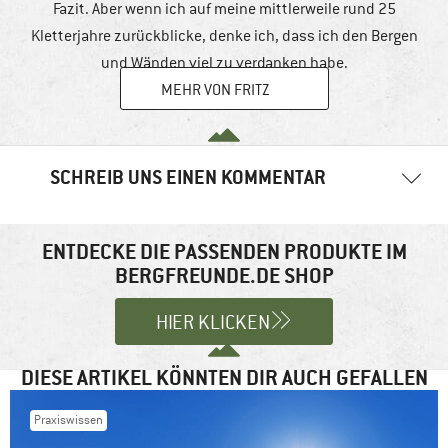
Fazit. Aber wenn ich auf meine mittlerweile rund 25
Kletterjahre zurückblicke, denke ich, dass ich den Bergen
und Wänden viel zu verdanken habe.
MEHR VON FRITZ
SCHREIB UNS EINEN KOMMENTAR
Deine E-Mail-Adresse wird nicht veröffentlicht.
Erforderliche
Felder sind mit
*
markiert
ENTDECKE DIE PASSENDEN PRODUKTE IM
BERGFREUNDE.DE SHOP
Kommentar
*
HIER KLICKEN
DIESE ARTIKEL KÖNNTEN DIR AUCH GEFALLEN
Praxiswissen