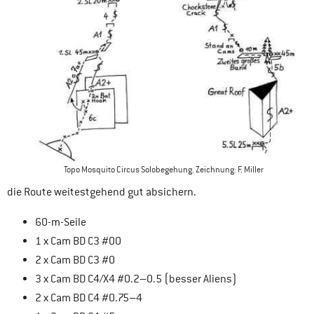
Topo Mosquito Circus Solobegehung. Zeichnung: F. Miller
die Route weitestgehend gut absichern.
60-m-Seile
1 x Cam BD C3 #00
2 x Cam BD C3 #0
3 x Cam BD C4/X4 #0.2–0.5 (besser Aliens)
2 x Cam BD C4 #0.75–4