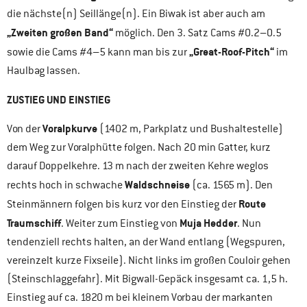
die nächste(n) Seillänge(n). Ein Biwak ist aber auch am
„Zweiten großen Band“
möglich. Den 3. Satz Cams #0.2–0.5
„Great-Roof-Pitch“
sowie die Cams #4–5 kann man bis zur
im
Haulbag lassen.
ZUSTIEG UND EINSTIEG
Voralpkurve
Von der
(1402 m, Parkplatz und Bushaltestelle)
dem Weg zur Voralphütte folgen. Nach 20 min Gatter, kurz
darauf Doppelkehre. 13 m nach der zweiten Kehre weglos
Waldschneise
rechts hoch in schwache
(ca. 1565 m). Den
Route
Steinmännern folgen bis kurz vor den Einstieg der
Traumschiff
Muja Hedder
. Weiter zum Einstieg von
. Nun
tendenziell rechts halten, an der Wand entlang (Wegspuren,
vereinzelt kurze Fixseile). Nicht links im großen Couloir gehen
(Steinschlaggefahr). Mit Bigwall-Gepäck insgesamt ca. 1,5 h.
Einstieg auf ca. 1820 m bei kleinem Vorbau der markanten