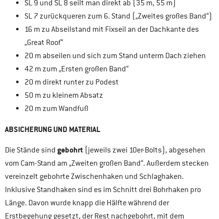
SL 9 und SL 8 seilt man direkt ab (35 m, 55 m)
SL 7 zurückqueren zum 6. Stand („Zweites großes Band“)
16 m zu Abseilstand mit Fixseil an der Dachkante des
„Great Roof“
20 m abseilen und sich zum Stand unterm Dach ziehen
42 m zum „Ersten großen Band“
20 m direkt runter zu Podest
50 m zu kleinem Absatz
20 m zum Wandfuß
ABSICHERUNG UND MATERIAL
gebohrt
Die Stände sind
(jeweils zwei 10er-Bolts), abgesehen
vom Cam-Stand am „Zweiten großen Band“. Außerdem stecken
vereinzelt gebohrte Zwischenhaken und Schlaghaken.
Inklusive Standhaken sind es im Schnitt drei Bohrhaken pro
Länge. Davon wurde knapp die Hälfte während der
Erstbegehung gesetzt, der Rest nachgebohrt, mit dem