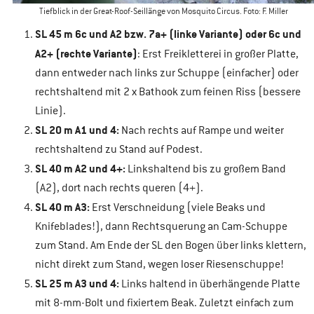
Tiefblick in der Great-Roof-Seillänge von Mosquito Circus. Foto: F. Miller
SL 45 m 6c und A2 bzw. 7a+ (linke Variante) oder 6c und
A2+ (rechte Variante)
: Erst Freikletterei in großer Platte,
dann entweder nach links zur Schuppe (einfacher) oder
rechtshaltend mit 2 x Bathook zum feinen Riss (bessere
Linie).
SL 20 m A1 und 4:
Nach rechts auf Rampe und weiter
rechtshaltend zu Stand auf Podest.
SL 40 m A2 und 4+:
Linkshaltend bis zu großem Band
(A2), dort nach rechts queren (4+).
SL 40 m A3:
Erst Verschneidung (viele Beaks und
Knifeblades!), dann Rechtsquerung an Cam-Schuppe
zum Stand. Am Ende der SL den Bogen über links klettern,
nicht direkt zum Stand, wegen loser Riesenschuppe!
SL 25 m A3 und 4:
Links haltend in überhängende Platte
mit 8-mm-Bolt und fixiertem Beak. Zuletzt einfach zum