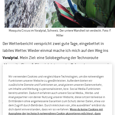
Mosquito Circus im Voralptal, Schweiz. Der untere Wandteil ist verdeckt. Foto: F.
Miller
Der Wetterbericht verspricht zwei gute Tage, eingebettet in
labiles Wetter. Wieder einmal mache ich mich auf den Weg ins
Voralptal
. Mein Ziel: eine Solobegehung der Technoroute
allein unterwegs
„Mosquito Circus“. Für mich ist es gut,
zu sein.
So kann ich viele Pausen machen und einfach abbrechen, wenn
Wir verwenden Cookies und vergleichbare Technologien, um die notwendigen
ich beim Klettern Probleme bekomme. Zunächst aber muss ich
Funktionen unserer Website zu gewährleisten. Außerdem bieten wir
zusätzliche Dienste und Funktionen an, analysieren unseren Datenverkehr,
35 kg Material, Wasser und Verpflegung
über steiles, wegloses
um Inhalte und Werbung zu personalisieren, bzw. Social Media-Funktionen
Gelände zum Einstieg wuchten.
bereitzustellen. Dadurch erfahren auch unsere Social Media-, Werbe- und
Analysepartner von deiner Nutzung unserer Website; diese sitzen teilweise in
Drittländern ohne angemessene Garantien zum Schutz deiner Daten, etwa vor
Solo-Sicherungssystem
Vor über 15 Jahren habe ich ein
dem Zugriff durch Behörden. Durch Anklicken von „Alle auswählen“ erklärst du
Wenn du keine Cookies mit
dich damit einverstanden, dass wir so verfahren.
ausgetüftelt, um mich bei Alleingängen sichern zu können.
Ausnahme der technisch notwendigen Cookie akzeptieren möchtest, dann