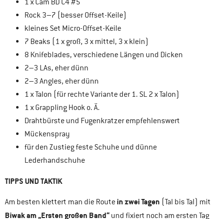
1 x Cam BD C4 #5
Rock 3–7 (besser Offset-Keile)
kleines Set Micro-Offset-Keile
7 Beaks (1 x groß, 3 x mittel, 3 x klein)
8 Knifeblades, verschiedene Längen und Dicken
2–3 LAs, eher dünn
2–3 Angles, eher dünn
1 x Talon (für rechte Variante der 1. SL 2 x Talon)
1 x Grappling Hook o. Ä.
Drahtbürste und Fugenkratzer empfehlenswert
Mückenspray
für den Zustieg feste Schuhe und dünne
Lederhandschuhe
TIPPS UND TAKTIK
in zwei Tagen
Am besten klettert man die Route
(Tal bis Tal) mit
Biwak am „Ersten großen Band“
und fixiert noch am ersten Tag