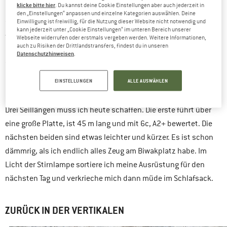
klicke bitte hier
. Du kannst deine Cookie Einstellungen aber auch jederzeit in
Nach meiner Solobegehung des „Weg durch den Fisch“ im
den „Einstellungen“ anpassen und einzelne Kategorien auswählen. Deine
Sommer 2007 habe ich es aber praktisch nicht mehr angerührt.
Einwilligung ist freiwillig, für die Nutzung dieser Website nicht notwendig und
kann jederzeit unter „Cookie Einstellungen“ im unteren Bereich unserer
Jetzt habe ich es wieder angelegt und starte in die Wand –
Webseite widerrufen oder erstmals vergeben werden. Weitere Informationen,
auch zu Risiken der Drittlandstransfers, findest du in unseren
ganz vorsichtig natürlich, denn zum einen traue ich dem
Datenschutzhinweisen
.
Sicherungssystem nicht mehr so recht und zum anderen weiß
ich nicht, wie gut ein Sturz meinem beschädigten Knie
EINSTELLUNGEN
ALLE AUSWÄHLEN
bekommen würde.
Drei Seillängen muss ich heute schaffen. Die erste führt über
eine große Platte, ist 45 m lang und mit 6c, A2+ bewertet. Die
nächsten beiden sind etwas leichter und kürzer. Es ist schon
dämmrig, als ich endlich alles Zeug am Biwakplatz habe. Im
Licht der Stirnlampe sortiere ich meine Ausrüstung für den
nächsten Tag und verkrieche mich dann müde im Schlafsack.
ZURÜCK IN DER VERTIKALEN