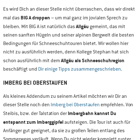
Es wird Dich an dieser Stelle nicht überraschen, dass wir direkt
BIG A droppen
mal das
– um mal ganz im jovialen Sprech zu
Allgäu
bleiben. Mit BIG A ist natürlich das
gemeint, das mit
seinen sanften Hügeln und seiner alpinen Bergwelt die besten
Bedingungen für Schneeschuhtouren bietet. Wir wollen hier
nicht zu ausführlich werden, denn Kollege Stephan hat sich
Allgäu als Schneeschuhregion
schon ausführlich mit dem
beschäftigt und
Dir einige Tipps zusammengeschrieben
.
IMBERG BEI OBERSTAUFEN
Als kleines Addendum zu seinem Artikel möchten wir Dir an
dieser Stelle noch den
Imberg bei Oberstaufen
empfehlen. Von
Imbergbahn kannst Du
Steibis, bzw. der Talstation der
entspannt zum Imberggipfel
aufsteigen. Die Tour ist auch für
Anfänger gut geeignet, da sie zu großen Teilen entlang des
Sommerwegs verläuft. Wenn Du nicht wieder komplett runter