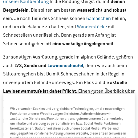
deinen
unserer Kaufberatung
In die Bindung steigst du mit
Bergstiefeln
wasserdicht und robust
. Die sollten am besten
sein. Je nach Tiefe des Schnees können
Gamaschen
helfen,
und um die Balance zu halten, sind
Wanderstöcke
mit
Schneetellern unerlässlich. Denn gerade am Anfang ist
eine wackelige Angelegenheit
Schneeschuhgehen oft
.
Zur sonstigen Ausrüstung, gerade im alpinen Gelände, gehören
LVS, Sonde und
Lawinenschaufel
auch
, denn wie auch beim
Skitourengehen bist Du mit Schneeschuhen in der Regel in
aktuelle
unverspurtem Gelände unterwegs. Ein Blick auf die
Lawinenwarnstufe ist daher Pflicht
. Einen guten Überblick über
alles, was Du bei deiner Schneeschuhtour dabeihaben solltest,
gibt dir
unsere Packliste
.
Wir verwenden Cookies und vergleichbare Technologien, um die notwendigen
Funktionen unserer Website zu gewährleisten. Außerdem bieten wir
zusätzliche Dienste und Funktionen an, analysieren unseren Datenverkehr,
EINSTEIGERFREUNDLICH ABER NICHT UNGEFÄHRLICH
um Inhalte und Werbung zu personalisieren, bzw. Social Media-Funktionen
bereitzustellen. Dadurch erfahren auch unsere Social Media-, Werbe- und
Analysepartner von deiner Nutzung unserer Website; diese sitzen teilweise in
Bevor wir mit den Tourentipps anfangen, noch ein kurzes Wort