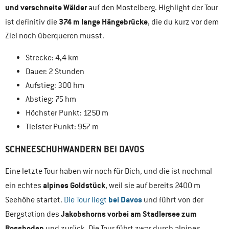
und verschneite Wälder
auf den Mostelberg. Highlight der Tour
374 m lange Hängebrücke
ist definitiv die
, die du kurz vor dem
Ziel noch überqueren musst.
Strecke: 4,4 km
Dauer: 2 Stunden
Aufstieg: 300 hm
Abstieg: 75 hm
Höchster Punkt: 1250 m
Tiefster Punkt: 957 m
SCHNEESCHUHWANDERN BEI DAVOS
Eine letzte Tour haben wir noch für Dich, und die ist nochmal
alpines Goldstück
ein echtes
, weil sie auf bereits 2400 m
bei Davos
Seehöhe startet.
Die Tour liegt
und führt von der
Jakobshorns vorbei am Stadlersee zum
Bergstation des
Rossboden
und zurück. Die Tour führt zwar durch alpines