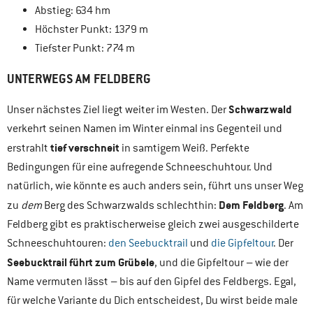
Abstieg: 634 hm
Höchster Punkt: 1379 m
Tiefster Punkt: 774 m
UNTERWEGS AM FELDBERG
Schwarzwald
Unser nächstes Ziel liegt weiter im Westen. Der
verkehrt seinen Namen im Winter einmal ins Gegenteil und
tief verschneit
erstrahlt
in samtigem Weiß. Perfekte
Bedingungen für eine aufregende Schneeschuhtour. Und
natürlich, wie könnte es auch anders sein, führt uns unser Weg
Dem Feldberg
zu
dem
Berg des Schwarzwalds schlechthin:
. Am
Feldberg gibt es praktischerweise gleich zwei ausgeschilderte
Schneeschuhtouren:
den Seebucktrail
und
die Gipfeltour
. Der
Seebucktrail führt zum Grübele
, und die Gipfeltour – wie der
Name vermuten lässt – bis auf den Gipfel des Feldbergs. Egal,
für welche Variante du Dich entscheidest, Du wirst beide male