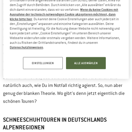
Drittländern ohne angemessene Garantien zum Schutz deiner Daten, etwa vor
zum Thema Anspruch: wie schon erwähnt ist das
dem Zugriff durch Behörden. Durch Anklicken von „Alle auswählen“ erklärst du
Wenn du keine Cookies mit
dich damit einverstanden, dass wir so verfahren.
einsteigerfreundliche Outdoor-
Schneeschuhgehen eine sehr
Ausnahme der technisch notwendigen Cookie akzeptieren möchtest, dann
klicke bitte hier
. Du kannst deine Cookie Einstellungen aber auch jederzeit in
Sportart
, und wenn Du nicht gerade im alpinen Gelände
den „Einstellungen“ anpassen und einzelne Kategorien auswählen. Deine
unterwegs bist, auch eine sichere. Dennoch gilt wie immer und
Einwilligung ist freiwillig, für die Nutzung dieser Website nicht notwendig und
kann jederzeit unter „Cookie Einstellungen“ im unteren Bereich unserer
gerade nochmal explizit im Winter, dass Du externe Faktoren,
Webseite widerrufen oder erstmals vergeben werden. Weitere Informationen,
auch zu Risiken der Drittlandstransfers, findest du in unseren
Wetter, Hanglage und Co
auf dem Schirm
wie
. natürlich
haben
Datenschutzhinweisen
.
und dich entsprechend vorbereiten solltest. Das heißt auch,
dass Du bei häufigem Aufenthalt oberhalb der Baumgrenze
EINSTELLUNGEN
ALLE AUSWÄHLEN
über einen Lawinenkurs nachdenken
durchaus auch
solltest.
Denn hier lernst Du, das Gelände besser zu verstehen und
natürlich auch, wie Du im Notfall richtig agierst. So, nun aber
genug der blanken Theorie. Wo gibt’s denn jetzt eigentlich die
schönen Touren?
SCHNEESCHUHTOUREN IN DEUTSCHLANDS
ALPENREGIONEN