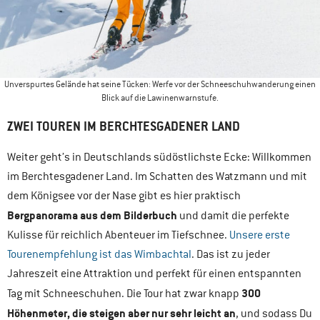
Unverspurtes Gelände hat seine Tücken: Werfe vor der Schneeschuhwanderung einen
Blick auf die Lawinenwarnstufe.
ZWEI TOUREN IM BERCHTESGADENER LAND
Weiter geht’s in Deutschlands südöstlichste Ecke: Willkommen
im Berchtesgadener Land. Im Schatten des Watzmann und mit
dem Königsee vor der Nase gibt es hier praktisch
Bergpanorama aus dem Bilderbuch
und damit die perfekte
Kulisse für reichlich Abenteuer im Tiefschnee.
Unsere erste
Tourenempfehlung ist das Wimbachtal
. Das ist zu jeder
Jahreszeit eine Attraktion und perfekt für einen entspannten
300
Tag mit Schneeschuhen. Die Tour hat zwar knapp
Höhenmeter, die steigen aber nur sehr leicht an
, und sodass Du