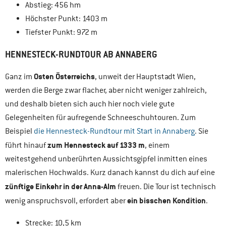
Abstieg: 456 hm
Höchster Punkt: 1403 m
Tiefster Punkt: 972 m
HENNESTECK-RUNDTOUR AB ANNABERG
Osten Österreichs
Ganz im
, unweit der Hauptstadt Wien,
werden die Berge zwar flacher, aber nicht weniger zahlreich,
und deshalb bieten sich auch hier noch viele gute
Gelegenheiten für aufregende Schneeschuhtouren. Zum
Beispiel
die Hennesteck-Rundtour mit Start in Annaberg
. Sie
zum Hennesteck auf 1333 m
führt hinauf
, einem
weitestgehend unberührten Aussichtsgipfel inmitten eines
malerischen Hochwalds. Kurz danach kannst du dich auf eine
zünftige Einkehr in der Anna-Alm
freuen. Die Tour ist technisch
ein bisschen Kondition
wenig anspruchsvoll, erfordert aber
.
Strecke: 10,5 km