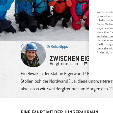
Wir verwende
gewährleiste
Inhalte und 
Social Media-
angemessene 
auswählen“ e
technisch no
auch jederzei
die Nutzung 
Blog
/
Touren & Reisetipps
Webseite wid
findest du i
ZWISCHEN EIGER, MÖN
Bergfreund
Jan
23. Juni, 201
Ein Biwak in der Station Eigerwand? Eine Kollek
Stollenloch der Nordwand? Ja, diese und weitere
also, dass wir zwei Bergfreunde am Morgen des 11
EINE FAHRT MIT DER JUNGFRAUBAHN