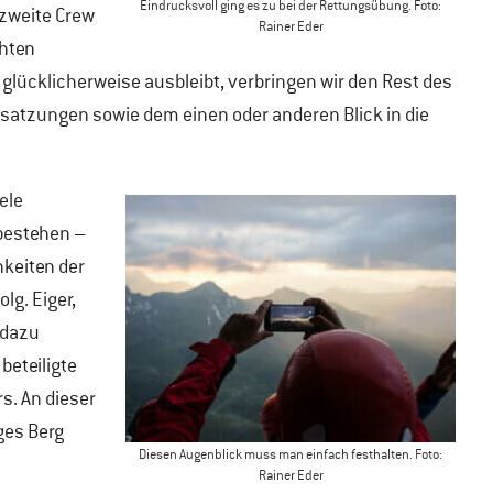
Eindrucksvoll ging es zu bei der Rettungsübung. Foto:
 zweite Crew
Rainer Eder
chten
 glücklicherweise ausbleibt, verbringen wir den Rest des
satzungen sowie dem einen oder anderen Blick in die
ele
bestehen –
hkeiten der
lg. Eiger,
 dazu
beteiligte
s. An dieser
ges Berg
Diesen Augenblick muss man einfach festhalten. Foto:
Rainer Eder