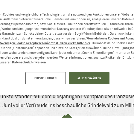
n Cookies und vergleichbare Technologien, um die notwendigen Funktionen unserer Website
n. Außerdem bieten wir zusätzliche Dienste und Funktionen an, analysieren unseren Datenv
Werbung zu personalisieren, bzw. Social Media-Funktionen bereitzustellen. Dadurch erfahren
, Werbe- und Analysepartner von deiner Nutzung unserer Website; diese sitzen teilweise in D
Garantien zum Schutz deiner Daten, etwa vor dem Zugriff durch Behörden. Durch Anklicken 
Wenn du keine Cookies mit Ausn
rklärst du dich damit einverstanden, dass wir so verfahren.
twendigen Cookie akzeptieren möchtest, dann klicke bitte hier
. Du kannst deine Cookie Eins
t in den „Einstellungen“ anpassen und einzelne Kategorien auswählen. Deine Einwilligung ist f
dieser Website nicht notwendig und kann jederzeit unter „Cookie Einstellungen“ im unteren B
errufen oder erstmals vergeben werden. Weitere Informationen, auch zu Risiken der Drittlan
Datenschutzhinweisen
n unseren
.
CH UND JUNGFRAU – DAS MILLET BASE 
7
4 min
Keine Kommentare
Bergsteigen & Hoch
EINSTELLUNGEN
ALLE AUSWÄHLEN
tionsvorstellung im Herzen des Eiger? Mit den Bergführern v
 Punkte standen auf dem diesjährigen Eventplan des französi
. Juni voller Vorfreude ins beschauliche Grindelwald zum Mi