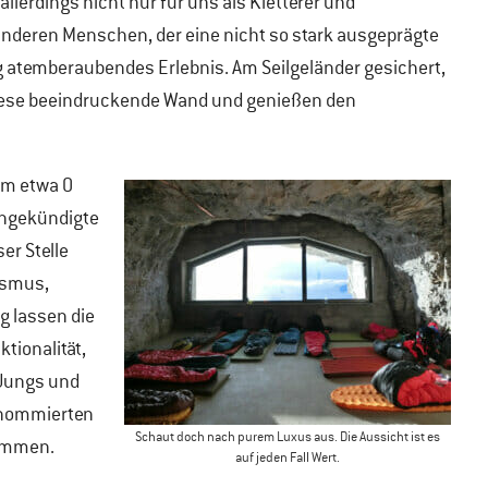
allerdings nicht nur für uns als Kletterer und
anderen Menschen, der eine nicht so stark ausgeprägte
eg atemberaubendes Erlebnis. Am Seilgeländer gesichert,
 diese beeindruckende Wand und genießen den
im etwa 0
angekündigte
er Stelle
ismus,
g lassen die
tionalität,
 Jungs und
renommierten
Schaut doch nach purem Luxus aus. Die Aussicht ist es
sammen.
auf jeden Fall Wert.