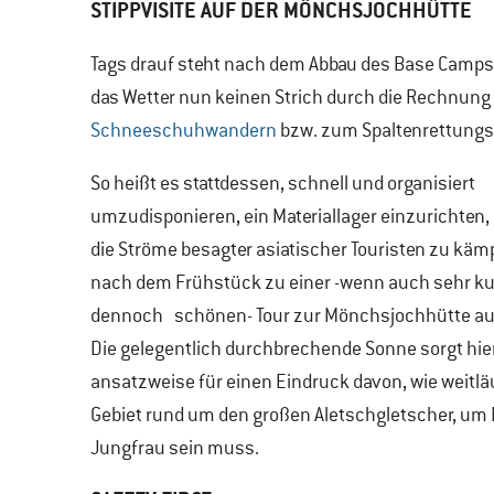
STIPPVISITE AUF DER MÖNCHSJOCHHÜTTE
Tags drauf steht nach dem Abbau des Base Camps
das Wetter nun keinen Strich durch die Rechnun
Schneeschuhwandern
bzw. zum Spaltenrettungs
So heißt es stattdessen, schnell und organisiert
umzudisponieren, ein Materiallager einzurichten,
die Ströme besagter asiatischer Touristen zu kä
nach dem Frühstück zu einer -wenn auch sehr ku
dennoch schönen- Tour zur Mönchsjochhütte a
Die gelegentlich durchbrechende Sonne sorgt hi
ansatzweise für einen Eindruck davon, wie weitlä
Gebiet rund um den großen Aletschgletscher, u
Jungfrau sein muss.