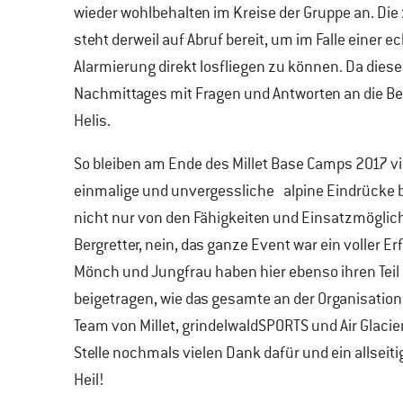
wieder wohlbehalten im Kreise der Gruppe an. Die
steht derweil auf Abruf bereit, um im Falle einer e
Alarmierung direkt losfliegen zu können. Da diese
Nachmittages mit Fragen und Antworten an die Be
Helis.
So bleiben am Ende des Millet Base Camps 2017 vi
einmalige und unvergessliche alpine Eindrücke 
nicht nur von den Fähigkeiten und Einsatzmöglic
Bergretter, nein, das ganze Event war ein voller Erfo
Mönch und Jungfrau haben hier ebenso ihren Teil
beigetragen, wie das gesamte an der Organisation 
Team von Millet, grindelwaldSPORTS und Air Glacier
Stelle nochmals vielen Dank dafür und ein allseiti
Heil!