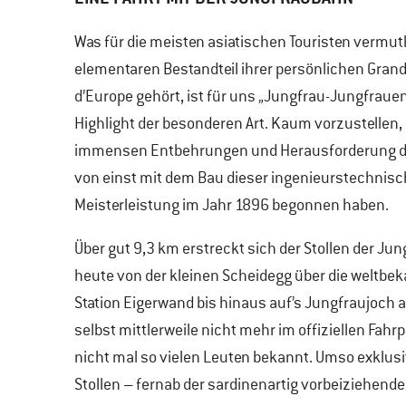
Was für die meisten asiatischen Touristen vermut
elementaren Bestandteil ihrer persönlichen Grand
d’Europe gehört, ist für uns „Jungfrau-Jungfraue
Highlight der besonderen Art. Kaum vorzustellen,
immensen Entbehrungen und Herausforderung di
von einst mit dem Bau dieser ingenieurstechnis
Meisterleistung im Jahr 1896 begonnen haben.
Über gut 9,3 km erstreckt sich der Stollen der Ju
heute von der kleinen Scheidegg über die weltbe
Station Eigerwand bis hinaus auf’s Jungfraujoch 
selbst mittlerweile nicht mehr im offiziellen Fah
nicht mal so vielen Leuten bekannt. Umso exklusi
Stollen – fernab der sardinenartig vorbeiziehend