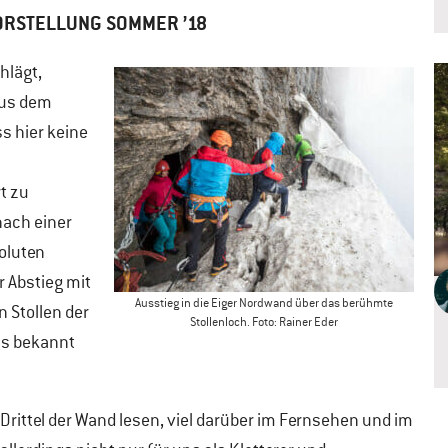
ORSTELLUNG SOMMER ’18
hlägt,
aus dem
ss hier keine
t zu
nach einer
oluten
 Abstieg mit
Ausstieg in die Eiger Nordwand über das berühmte
 Stollen der
Stollenloch. Foto: Rainer Eder
us bekannt
Drittel der Wand lesen, viel darüber im Fernsehen und im