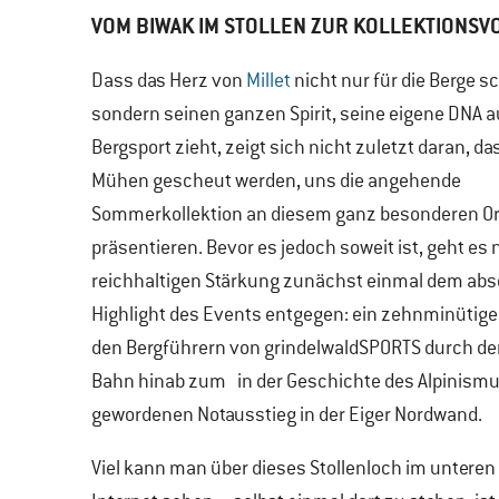
VOM BIWAK IM STOLLEN ZUR KOLLEKTIONSV
Dass das Herz von
Millet
nicht nur für die Berge sc
sondern seinen ganzen Spirit, seine eigene DNA 
Bergsport zieht, zeigt sich nicht zuletzt daran, da
Mühen gescheut werden, uns die angehende
Sommerkollektion an diesem ganz besonderen Or
präsentieren. Bevor es jedoch soweit ist, geht es 
reichhaltigen Stärkung zunächst einmal dem abs
Highlight des Events entgegen: ein zehnminütiger
den Bergführern von grindelwaldSPORTS durch den
Bahn hinab zum in der Geschichte des Alpinism
gewordenen Notausstieg in der Eiger Nordwand.
Viel kann man über dieses Stollenloch im unteren 