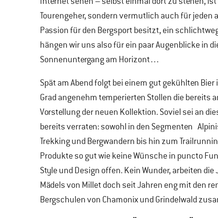
Internet sehen – selbst einmal dort zu stehen, ist 
Tourengeher, sondern vermutlich auch für jeden 
Passion für den Bergsport besitzt, ein schlichtw
hängen wir uns also für ein paar Augenblicke in
Sonnenuntergang am Horizont…
Spät am Abend folgt bei einem gut gekühlten Bier 
Grad angenehm temperierten Stollen die bereits 
Vorstellung der neuen Kollektion. Soviel sei an dies
bereits verraten: sowohl in den Segmenten Alpin
Trekking und Bergwandern bis hin zum Trailrunnin
Produkte so gut wie keine Wünsche in puncto Funk
Style und Design offen. Kein Wunder, arbeiten die
Mädels von Millet doch seit Jahren eng mit den 
Bergschulen von Chamonix und Grindelwald zu