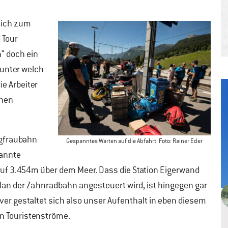
lich zum
 Tour
n“ doch ein
 unter welch
e Arbeiter
chen
ngfraubahn
Gespanntes Warten auf die Abfahrt. Foto: Rainer Eder
kannte
auf 3.454m über dem Meer. Dass die Station Eigerwand
rplan der Zahnradbahn angesteuert wird, ist hingegen gar
ver gestaltet sich also unser Aufenthalt in eben diesem
en Touristenströme.