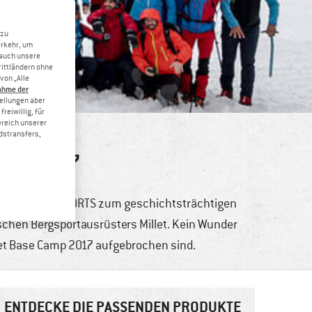
 zu
erkehr, um
 auch unsere
rittländern ohne
von „Alle
ahme der
tellungen aber
reiwillig, für
ereich unserer
dstransfers,
CAMP 2017
touren
on grindelwaldSPORTS zum geschichtsträchtigen
schen Bergsportausrüsters Millet. Kein Wunder
llet Base Camp 2017 aufgebrochen sind.
ENTDECKE DIE PASSENDEN PRODUKTE