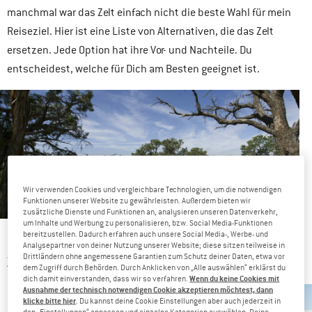
manchmal war das Zelt einfach nicht die beste Wahl für mein
Reiseziel. Hier ist eine Liste von Alternativen, die das Zelt
ersetzen. Jede Option hat ihre Vor- und Nachteile. Du
entscheidest, welche für Dich am Besten geeignet ist.
Wir verwenden Cookies und vergleichbare Technologien, um die notwendigen
Funktionen unserer Website zu gewährleisten. Außerdem bieten wir
zusätzliche Dienste und Funktionen an, analysieren unseren Datenverkehr,
um Inhalte und Werbung zu personalisieren, bzw. Social Media-Funktionen
Wenn es mal etwas anderes als das Zelt sein soll
bereitzustellen. Dadurch erfahren auch unsere Social Media-, Werbe- und
Analysepartner von deiner Nutzung unserer Website; diese sitzen teilweise in
Drittländern ohne angemessene Garantien zum Schutz deiner Daten, etwa vor
ZELTE OHNE BODEN
dem Zugriff durch Behörden. Durch Anklicken von „Alle auswählen“ erklärst du
Wenn du keine Cookies mit
dich damit einverstanden, dass wir so verfahren.
Ausnahme der technisch notwendigen Cookie akzeptieren möchtest, dann
klicke bitte hier
. Du kannst deine Cookie Einstellungen aber auch jederzeit in
den „Einstellungen“ anpassen und einzelne Kategorien auswählen. Deine