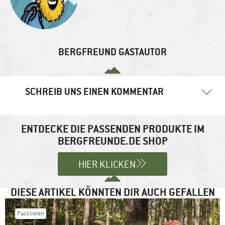
BERGFREUND GASTAUTOR
SCHREIB UNS EINEN KOMMENTAR
Deine E-Mail-Adresse wird nicht veröffentlicht.
Erforderliche
Felder sind mit
*
markiert
ENTDECKE DIE PASSENDEN PRODUKTE IM
BERGFREUNDE.DE SHOP
Kommentar
*
HIER KLICKEN
DIESE ARTIKEL KÖNNTEN DIR AUCH GEFALLEN
Packlisten